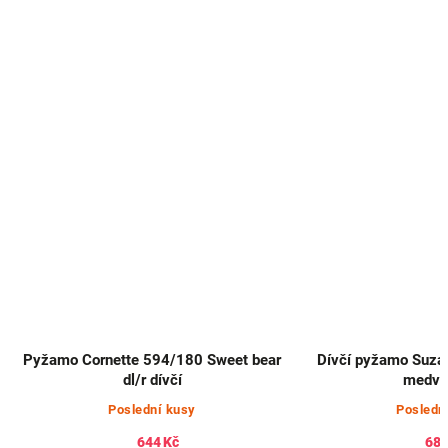
Pyžamo Cornette 594/180 Sweet bear
Dívčí pyžamo Suzan
dl/r dívčí
medv
Poslední kusy
Posledn
644 Kč
685