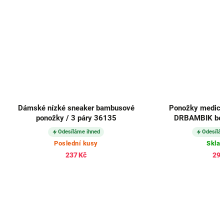
Dámské nízké sneaker bambusové
Ponožky medici
ponožky / 3 páry 36135
DRBAMBIK béžo
Odesíláme ihned
Odesílá
Poslední kusy
Skla
237 Kč
291