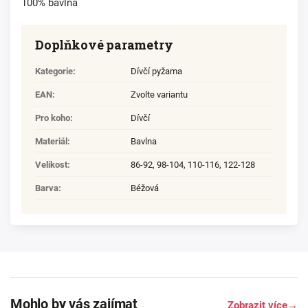
100% bavlna
Doplňkové parametry
Kategorie
:
Dívčí pyžama
EAN
:
Zvolte variantu
Pro koho
:
Dívčí
Materiál
:
Bavlna
Velikost
:
86-92
,
98-104
,
110-116
,
122-128
Barva
:
Béžová
Mohlo by vás zajímat
Zobrazit více
→