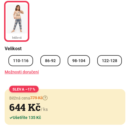
béžová
Velikost
110-116
86-92
98-104
122-128
Možnosti doručení
–17 %
779 Kč
Běžná cena
?
644 Kč
/ ks
✓
Ušetříte 135 Kč