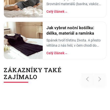
Srovnání materiálů (bavlna, viskóza,
len, hedvábí) a tipy na lehká letní
Celý článek
→
pyžama a noční košilky, ve kterých
se…
Jak vybrat noční košilku:
délka, materiál a ramínka
Spánek tvoří třetinu života. A přesto
většina z nás řeší, v čem chodí do
práce, do divadla nebo na rande, ale
Celý článek
→
to, v čem stráví těch osm hodin…
ZÁKAZNÍKY TAKÉ
ZAJÍMALO
Previous
Next