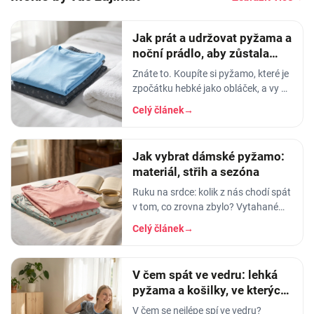
Jak prát a udržovat pyžama a
noční prádlo, aby zůstala
měkká
Znáte to. Koupíte si pyžamo, které je
zpočátku hebké jako obláček, a vy v
něm usínáte s pocitem, že spíte v
Celý článek
→
luxusu. Po pár měsících praní z něj…
Jak vybrat dámské pyžamo:
materiál, střih a sezóna
Ruku na srdce: kolik z nás chodí spát
v tom, co zrovna zbylo? Vytahané
tričko po manželovi, staré legíny,
Celý článek
→
jedna nohavice nahoře, druhá dole.
A…
V čem spát ve vedru: lehká
pyžama a košilky, ve kterých
se nezapaříte
V čem se nejlépe spí ve vedru?