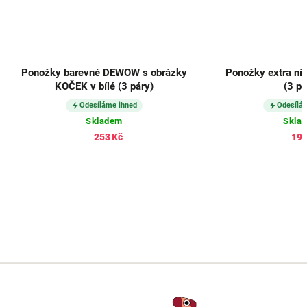
Ponožky barevné DEWOW s obrázky
Ponožky extra ní
KOČEK v bílé (3 páry)
(3 pá
Odesíláme ihned
Odesílá
Skladem
Skla
253 Kč
193