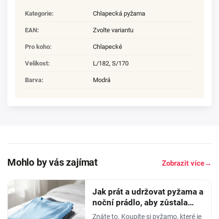
Kategorie
:
Chlapecká pyžama
EAN
:
Zvolte variantu
Pro koho
:
Chlapecké
Velikost
:
L/182
,
S/170
Barva
:
Modrá
Mohlo by vás zajímat
Zobrazit více
→
Jak prát a udržovat pyžama a
noční prádlo, aby zůstala
měkká
Znáte to. Koupíte si pyžamo, které je