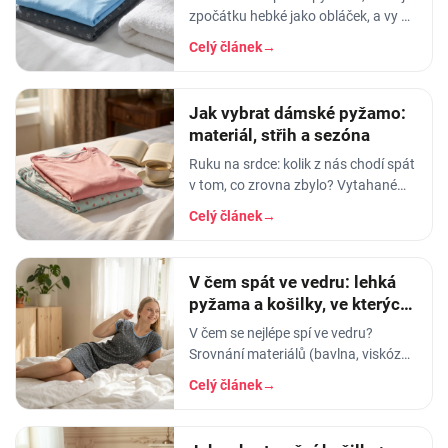
zpočátku hebké jako obláček, a vy v
něm usínáte s pocitem, že spíte v
Celý článek
→
luxusu. Po pár měsících praní z něj…
Jak vybrat dámské pyžamo:
materiál, střih a sezóna
Ruku na srdce: kolik z nás chodí spát
v tom, co zrovna zbylo? Vytahané
tričko po manželovi, staré legíny,
Celý článek
→
jedna nohavice nahoře, druhá dole.
A…
V čem spát ve vedru: lehká
pyžama a košilky, ve kterých
se nezapaříte
V čem se nejlépe spí ve vedru?
Srovnání materiálů (bavlna, viskóza,
len, hedvábí) a tipy na lehká letní
Celý článek
→
pyžama a noční košilky, ve kterých
se…