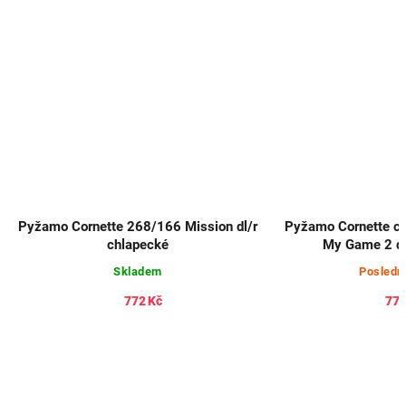
Pyžamo Cornette 268/166 Mission dl/r
Pyžamo Cornette c
chlapecké
My Game 2 dl
Skladem
Posledn
772 Kč
772