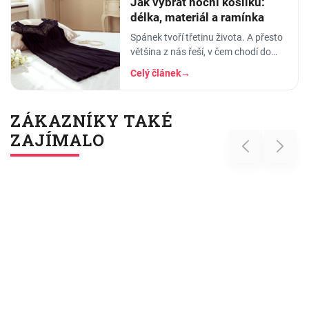
Jak vybrat noční košilku:
délka, materiál a ramínka
Spánek tvoří třetinu života. A přesto
většina z nás řeší, v čem chodí do
práce, do divadla nebo na rande, ale
Celý článek
→
to, v čem stráví těch osm hodin…
ZÁKAZNÍKY TAKÉ
ZAJÍMALO
Previous
Next