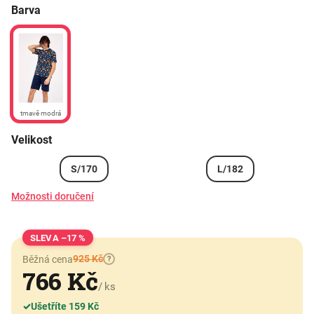
Barva
tmavě modrá
Velikost
S/170
L/182
Možnosti doručení
–17 %
925 Kč
Běžná cena
?
766 Kč
/ ks
✓
Ušetříte 159 Kč