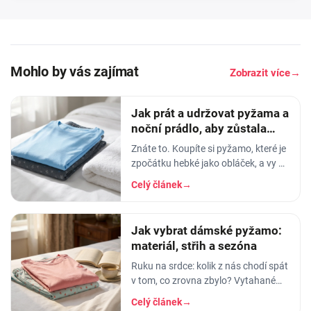
Mohlo by vás zajímat
Zobrazit více
→
Jak prát a udržovat pyžama a
noční prádlo, aby zůstala
měkká
Znáte to. Koupíte si pyžamo, které je
zpočátku hebké jako obláček, a vy v
něm usínáte s pocitem, že spíte v
Celý článek
→
luxusu. Po pár měsících praní z něj…
Jak vybrat dámské pyžamo:
materiál, střih a sezóna
Ruku na srdce: kolik z nás chodí spát
v tom, co zrovna zbylo? Vytahané
tričko po manželovi, staré legíny,
Celý článek
→
jedna nohavice nahoře, druhá dole.