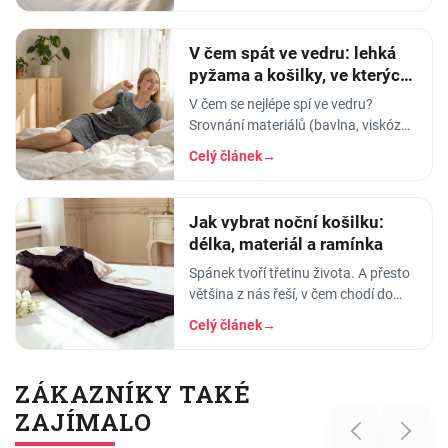
A…
V čem spát ve vedru: lehká
pyžama a košilky, ve kterých
se nezapaříte
V čem se nejlépe spí ve vedru?
Srovnání materiálů (bavlna, viskóza,
len, hedvábí) a tipy na lehká letní
Celý článek
→
pyžama a noční košilky, ve kterých
se…
Jak vybrat noční košilku:
délka, materiál a ramínka
Spánek tvoří třetinu života. A přesto
většina z nás řeší, v čem chodí do
práce, do divadla nebo na rande, ale
Celý článek
→
to, v čem stráví těch osm hodin…
ZÁKAZNÍKY TAKÉ
ZAJÍMALO
Previous
Next