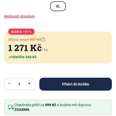
XL
Možnosti doručení
–17 %
1 537 Kč
Běžná cena
?
1 271 Kč
/ ks
✓
Ušetříte 266 Kč
Přidat do košíku
Objednejte ještě za
899 Kč
a budete mít dopravu
ZDARMA
.