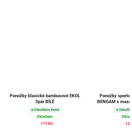
Ponožky klasické bambusové EKOL
Ponožky sporto
3pár BÍLÉ
BENGAM s masáž
TMAVĚ 
Odesíláme ihned
Odesílá
Skladem
Skla
171 Kč
125