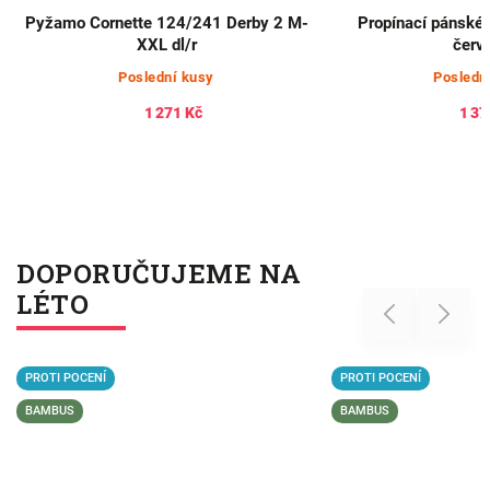
Pyžamo Cornette 124/241 Derby 2 M-
Propínací pánské
XXL dl/r
červ
Poslední kusy
Posledn
1 271 Kč
1 37
DOPORUČUJEME NA
LÉTO
Previous
Next
PROTI POCENÍ
PROTI POCENÍ
BAMBUS
BAMBUS