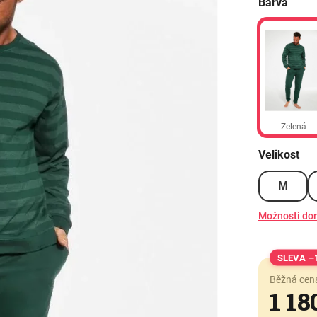
Barva
Zelená
Velikost
M
Možnosti do
–
Běžná cen
1 18