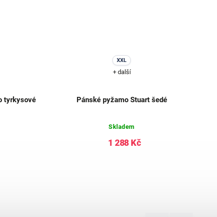
XXL
+ další
o tyrkysové
Pánské pyžamo Stuart šedé
Skladem
1 288 Kč