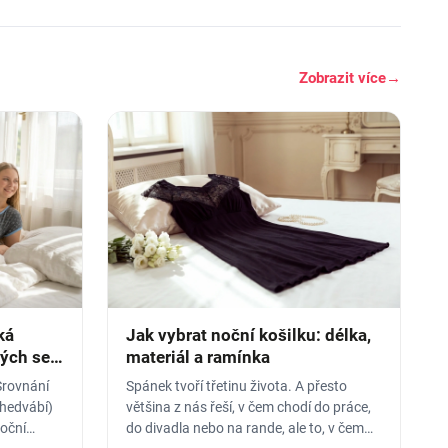
Zobrazit více
→
ká
Jak vybrat noční košilku: délka,
rých se
materiál a ramínka
Srovnání
Spánek tvoří třetinu života. A přesto
 hedvábí)
většina z nás řeší, v čem chodí do práce,
noční
do divadla nebo na rande, ale to, v čem