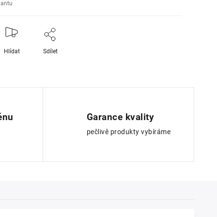
iantu
Hlídat
Sdílet
ěnu
Garance kvality
pečlivě produkty vybíráme