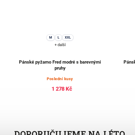
M
L
XXL
+ další
ě
Pánské pyžamo Fred modré s barevnými
Pánsk
pruhy
Poslední kusy
1 278 Kč
DOPORUČUJEME NA LÉTO