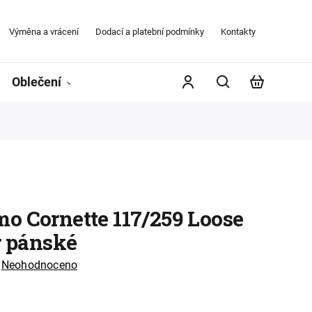
Výměna a vrácení
Dodací a platební podmínky
Kontakty
Obchodní
Oblečení
Župany
Kontakty
Značky
o Cornette 117/259 Loose
r pánské
Neohodnoceno