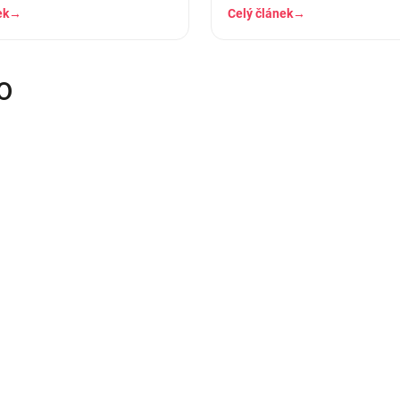
ruhá dole. A…
košilky, ve kterých se…
ek
→
Celý článek
→
O