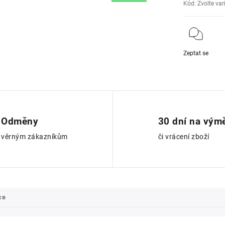
Kód:
Zvolte var
Zeptat se
Odměny
30 dní na vým
věrným zákazníkům
či vrácení zboží
ce