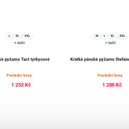
L
XL
XXL
M
L
XL
XXL
+ další
+ další
é pyžamo Tact tyrkysové
Krátké pánské pyžamo Stefan
Poslední kusy
Poslední kusy
1 253 Kč
1 288 Kč