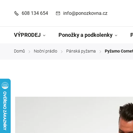
608 134 654
info@ponozkovna.cz
VÝPRODEJ
Ponožky a podkolenky
Domů
Noční prádlo
Pánská pyžama
Pyžamo Cornet
/
/
/