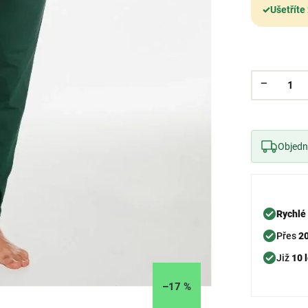
✓
Ušetříte
Objedne
Rychlé
Přes
2
Již
10 l
–17 %