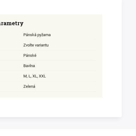
arametry
Pánská pyžama
Zvolte variantu
Pánské
Bavlna
M
,
L
,
XL
,
XXL
Zelená