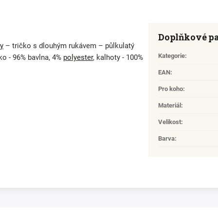
Doplňkové p
y
– tričko s dlouhým rukávem – půlkulatý
Kategorie
:
ičko - 96% bavlna, 4%
polyester
, kalhoty - 100%
EAN
:
Pro koho
:
Materiál
:
Velikost
:
Barva
: