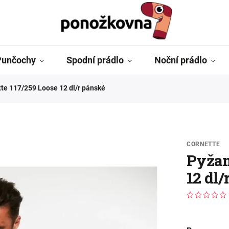
Punčochy
Spodní prádlo
Noční prádlo
te 117/259 Loose 12 dl/r pánské
CORNETTE
Pyžam
12 dl/