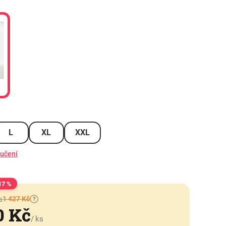
L
XL
XXL
ručení
17 %
1 427 Kč
a
?
0 Kč
/ ks