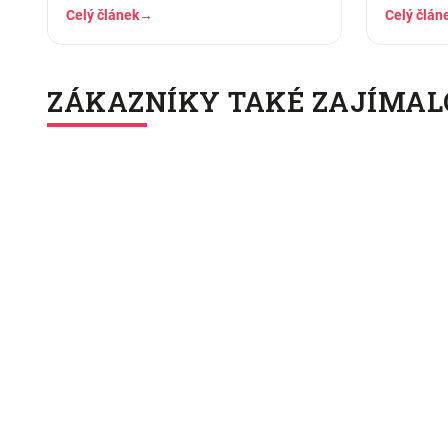
pár měsících praní z něj…
nahoře, d
Celý článek
→
Celý člán
ZÁKAZNÍKY TAKÉ ZAJÍMAL