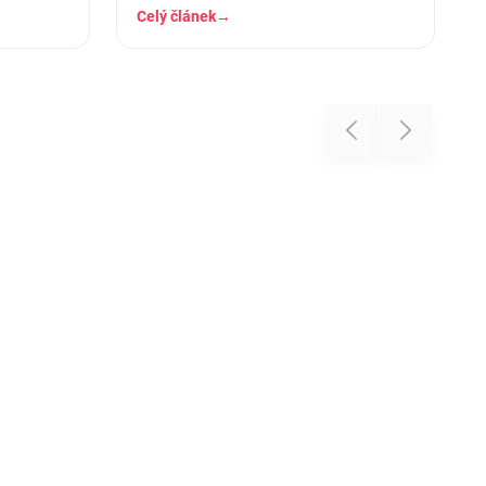
stráví těch osm hodin…
Celý článek
→
Previous
Next