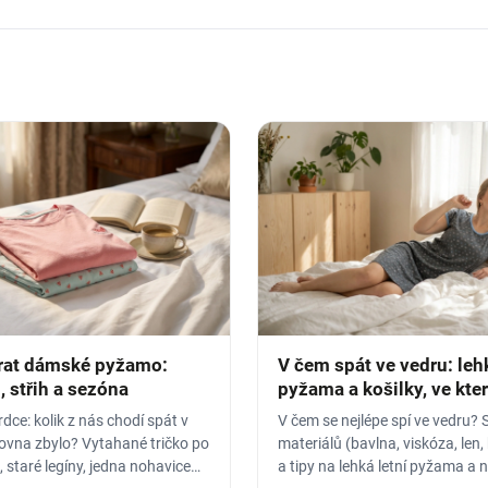
rat dámské pyžamo:
V čem spát ve vedru: leh
, střih a sezóna
pyžama a košilky, ve kte
nezapaříte
dce: kolik z nás chodí spát v
V čem se nejlépe spí ve vedru? 
rovna zbylo? Vytahané tričko po
materiálů (bavlna, viskóza, len,
 staré legíny, jedna nohavice
a tipy na lehká letní pyžama a 