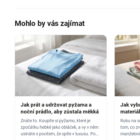
Mohlo by vás zajímat
Jak prát a udržovat pyžama a
Jak vyb
noční prádlo, aby zůstala měkká
materiál
Znáte to. Koupíte si pyžamo, které je
Ruku na sr
zpočátku hebké jako obláček, a vy v něm
tom, co z
usínáte s pocitem, že spíte v luxusu. Po
manželovi,