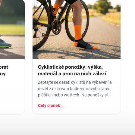
brat
Cyklistické ponožky: výška,
óny
materiál a proč na nich záleží
Zeptejte se deseti cyklistů na vybavení a
devět z nich vám bude vyprávět o rámu,
plášťích nebo wattech. Na ponožky si
vzpomene až ten desátý -…
Celý článek
→