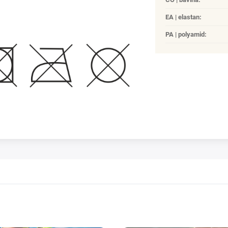
EA | elastan
:
PA | polyamid
: