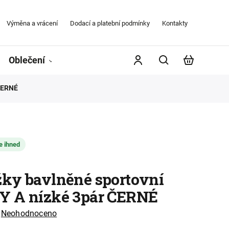
Výměna a vrácení
Dodací a platební podmínky
Kontakty
Obchodní
Oblečení
Župany
Kontakty
Značky
 ČERNÉ
e ihned
ky bavlněné sportovní
 A nízké 3pár ČERNÉ
Neohodnoceno