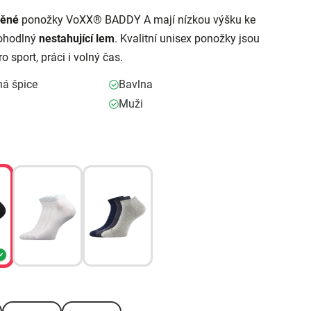
něné
ponožky VoXX® BADDY A mají nízkou výšku ke
pohodlný
nestahující lem
. Kvalitní unisex ponožky jsou
o sport, práci i volný čas.
ná špice
Bavlna
Muži