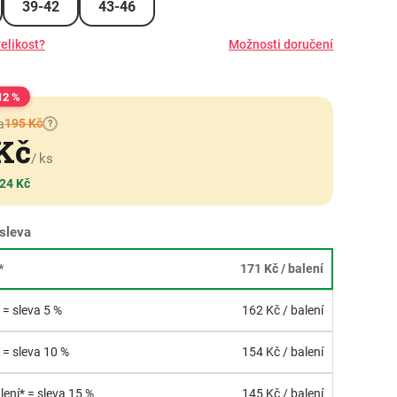
39-42
43-46
elikost?
Možnosti doručení
12 %
195 Kč
a
?
 Kč
/ ks
 24 Kč
sleva
*
171 Kč
/ balení
* = sleva 5 %
162 Kč
/ balení
* = sleva 10 %
154 Kč
/ balení
lení* = sleva 15 %
145 Kč
/ balení