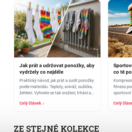
Jak prát a udržovat ponožky, aby
Sportovn
vydržely co nejdéle
co tě po
nohy
Praktický návod, jak prát a sušit ponožky
Kompresní,
podle materiálu. Teploty, aviváž, sušička,
fitness po
žehlení. Vyhnete se tak sražení, trhání a
sportovní 
ztrátě tvaru.
materiálu 
Celý článek
→
Celý člán
ZE STEJNÉ KOLEKCE