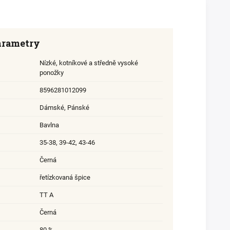
arametry
Nízké, kotníkové a středně vysoké
ponožky
8596281012099
Dámské
,
Pánské
Bavlna
35-38
,
39-42
,
43-46
Černá
řetízkovaná špice
TT A
Černá
80 %