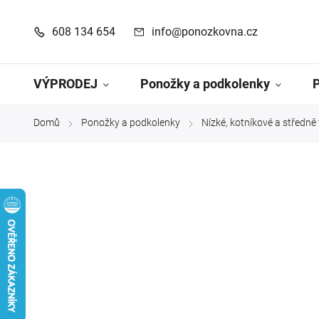
608 134 654
info@ponozkovna.cz
VÝPRODEJ
Ponožky a podkolenky
Domů
Ponožky a podkolenky
Nízké, kotníkové a středn
/
/