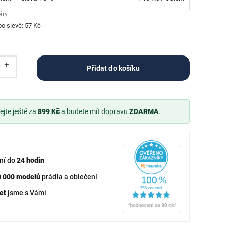
áry
po slevě: 57 Kč
Přidat do košíku
jte ještě za
899 Kč
a budete mít dopravu
ZDARMA
.
ní do
24 hodin
0 000 modelů
prádla a oblečení
et
jsme s Vámi