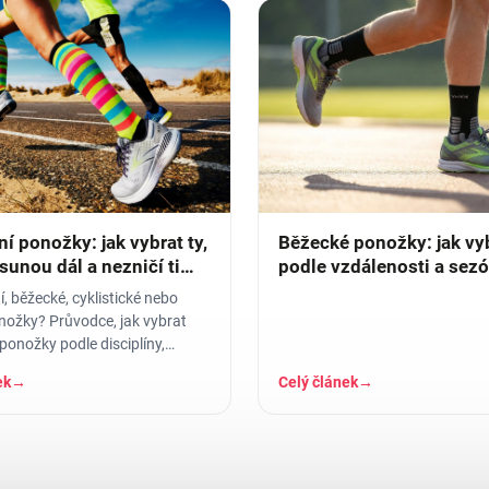
í ponožky: jak vybrat ty,
Běžecké ponožky: jak vy
sunou dál a nezničí ti
podle vzdálenosti a sez
 běžecké, cyklistické nebo
nožky? Průvodce, jak vybrat
ponožky podle disciplíny,
a střihu.
ek
→
Celý článek
→