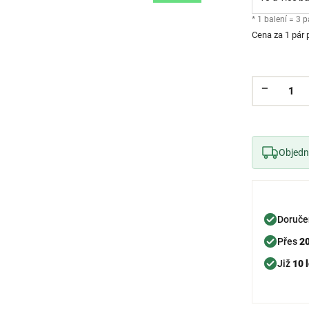
* 1 balení = 3 p
Cena za 1 pár 
Objedne
Doruče
Přes
2
Již
10 l