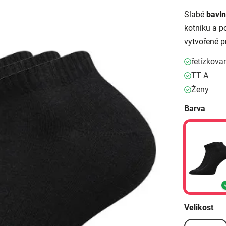
Slabé
bavl
kotníku a 
vytvořené pr
řetízkova
TT A
Ženy
Barva
Velikost