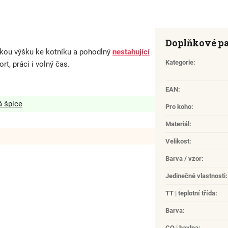
Doplňkové p
ou výšku ke kotníku a pohodlný
nestahující
Kategorie
:
rt, práci i volný čas.
EAN
:
á špice
Pro koho
:
Materiál
:
Velikost
:
Barva / vzor
:
Jedinečné vlastnosti
:
TT | teplotní třída
:
Barva
:
CO | bavlna
: