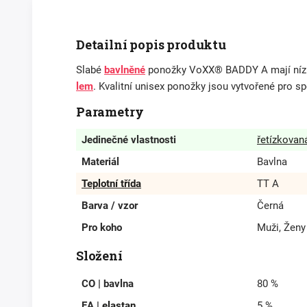
Detailní popis produktu
Slabé
bavlněné
ponožky VoXX® BADDY A mají nízk
lem
. Kvalitní unisex ponožky jsou vytvořené pro spo
Parametry
Jedinečné vlastnosti
řetízkovan
Materiál
Bavlna
Teplotní třída
TT A
Barva / vzor
Černá
Pro koho
Muži, Ženy
Složení
CO | bavlna
80 %
EA |
elastan
5 %