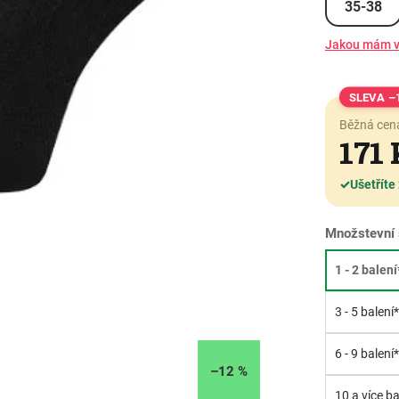
35-38
Jakou mám v
–
Běžná cen
171
✓
Ušetříte
Množstevní 
1 - 2 balení
3 - 5 balení
6 - 9 balení
–12 %
10 a více ba