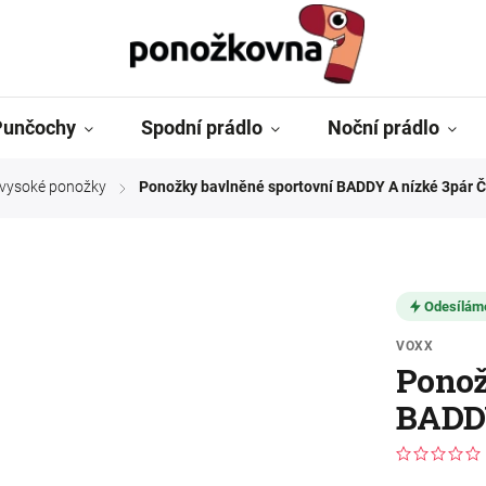
Punčochy
Spodní prádlo
Noční prádlo
ě vysoké ponožky
Ponožky bavlněné sportovní BADDY A nízké 3pár
/
Odesílám
VOXX
Ponož
BADDY