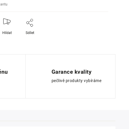
iantu
Hlídat
Sdílet
ěnu
Garance kvality
pečlivě produkty vybíráme