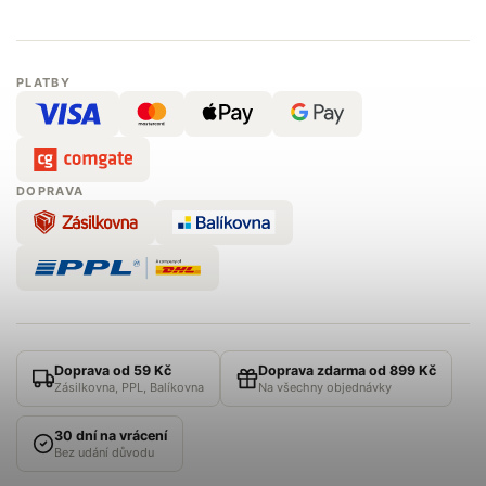
PLATBY
DOPRAVA
Doprava od 59 Kč
Doprava zdarma od 899 Kč
Zásilkovna, PPL, Balíkovna
Na všechny objednávky
30 dní na vrácení
Bez udání důvodu