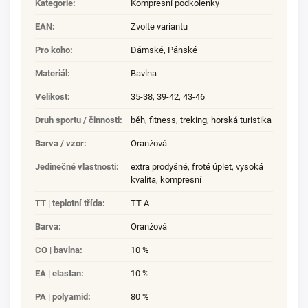
Kategorie
:
Kompresní podkolenky
EAN
:
Zvolte variantu
Pro koho
:
Dámské
,
Pánské
Materiál
:
Bavlna
Velikost
:
35-38
,
39-42
,
43-46
Druh sportu / činnosti
:
běh
,
fitness
,
treking
,
horská turistika
Barva / vzor
:
Oranžová
Jedinečné vlastnosti
:
extra prodyšné
,
froté úplet
,
vysoká
kvalita
,
kompresní
TT | teplotní třída
:
TT A
Barva
:
Oranžová
CO | bavlna
:
10 %
EA | elastan
:
10 %
PA | polyamid
:
80 %