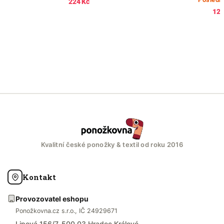
224 Kč
121
Kvalitní české ponožky & textil od roku 2016
Kontakt
Provozovatel eshopu
Ponožkovna.cz s.r.o., IČ 24929671
Lipová 156/7, 500 03 Hradec Králové