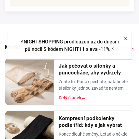
⚡
NIGHTSHOPPING
prodloužen až do dnešní
Mohlo by vás zajímat
Zobrazit více
→
půlnoci! S kódem NIGHT11 sleva -11% ⚡
Jak pečovat o silonky a
punčocháče, aby vydržely
Znáte to. Ráno spěcháte, natáhnete
si silonky, jednou zavadíte nehtem o
lem - a než dojdete ke dveřím, máte
Celý článek
→
na lýtku oko velké jak dálnice. Nebo
horší
Kompresní podkolenky
podle tříd: kdy a jak vybrat
Konec dlouhé směny. Letadlo někde