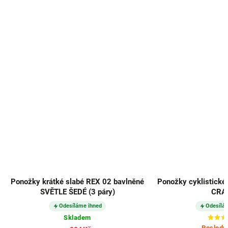
Ponožky krátké slabé REX 02 bavlněné
Ponožky cyklistické
SVĚTLE ŠEDÉ (3 páry)
CRA
Odesíláme ihned
Odesílá
Skladem
Posledn