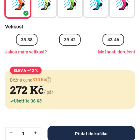
Velikost
35-38
39-42
43-46
Jakou mám velikost?
Možnosti doručení
–12 %
310 Kč
Běžná cena
?
272 Kč
/ pár
✓
Ušetříte 38 Kč
Přidat do košíku