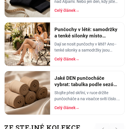
nad Alpami. Nebo jen den, kdy jste
neseděli skoro vůbec a večer máte
Celý článek
→
nohy jako z olova. Znáte ten pocit,
kdy si…
Punčochy v létě: samodržky
a tenké silonky místo
punčocháčů
Dají se nosit punčochy v létě? Ano -
tenké silonky a samodržky jsou
vzdušné a chladivé. Vysvětlíme DEN
Celý článek
→
a poradíme, jak vybrat letní
punčochy.
Jaké DEN punčocháče
vybrat: tabulka podle sezóny
i příležitosti
Stojíte před skříní, v ruce držíte
punčocháče a na visačce svítí číslo.
20. Nebo 40. Nebo 120. A vy nemáte
Celý článek
→
tušení, co to znamená a jestli to dnes
ráno
ZE STEJNÉ KOLEKCE