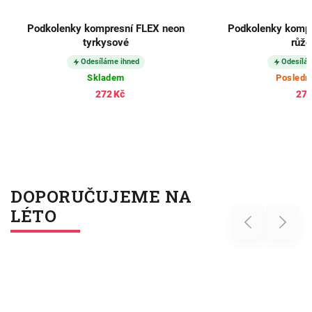
Podkolenky kompresní FLEX neon
Podkolenky kompr
tyrkysové
růžo
Odesíláme ihned
Odesílá
Skladem
Posledn
272 Kč
272
DOPORUČUJEME NA
LÉTO
Previous
Next