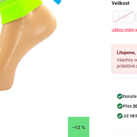
Velikost
L-XL
Jakou mám v
Litujeme
Všechny ve
průběžně d
Doruče
Přes
2
Již
10 l
–12 %