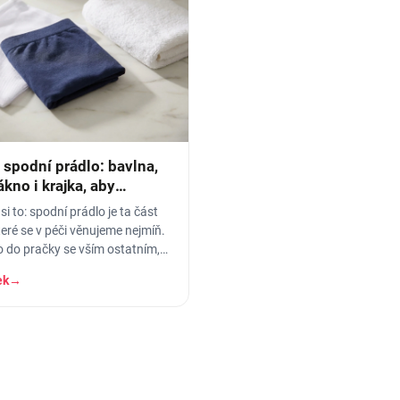
 spodní prádlo: bavlna,
kno i krajka, aby
o
si to: spodní prádlo je ta část
teré se v péči věnujeme nejmíň.
 do pračky se vším ostatním,
átku, ať je to
ek
→