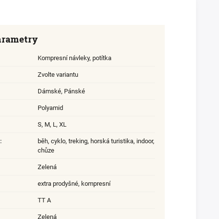
arametry
Kompresní návleky, potítka
Zvolte variantu
Dámské
,
Pánské
Polyamid
S
,
M
,
L
,
XL
:
běh, cyklo, treking, horská turistika, indoor,
chůze
Zelená
extra prodyšné, kompresní
TT A
Zelená