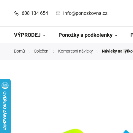
608 134 654
info@ponozkovna.cz
VÝPRODEJ
Ponožky a podkolenky
Domů
Oblečení
Kompresní návleky
Návleky na lýtk
/
/
/