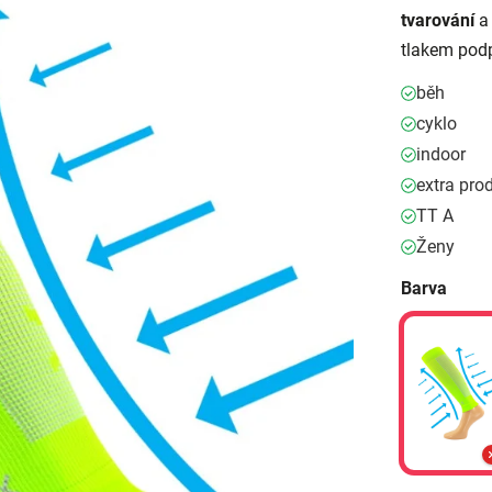
tvarování
a 
tlakem podp
běh
cyklo
indoor
extra pro
TT A
Ženy
Barva