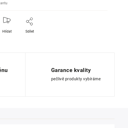
iantu
Hlídat
Sdílet
ěnu
Garance kvality
pečlivě produkty vybíráme