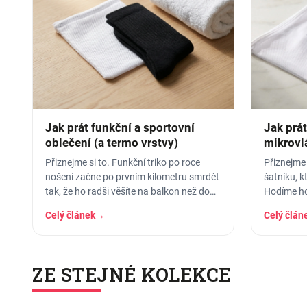
Jak prát funkční a sportovní
Jak prát
oblečení (a termo vrstvy)
mikrovlá
vydržel
Přiznejme si to. Funkční triko po roce
Přiznejme 
nošení začne po prvním kilometru smrdět
šatníku, k
tak, že ho radši věšíte na balkon než do
Hodíme ho
skříně. Termoprádlo…
dáme šedes
Celý článek
→
Celý člán
ZE STEJNÉ KOLEKCE