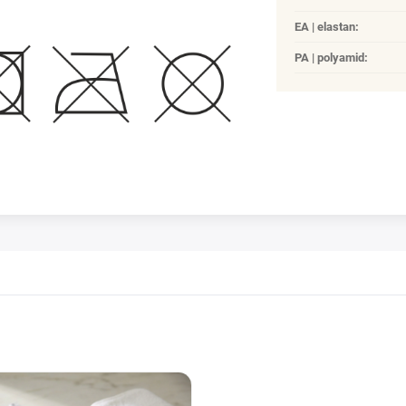
EA | elastan
:
PA | polyamid
: