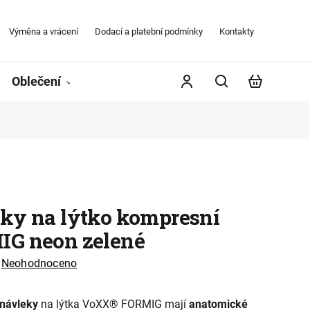
Výměna a vrácení
Dodací a platební podmínky
Kontakty
Obchodní
Oblečení
Župany
Kontakty
Značky
ky na lýtko kompresní
G neon zelené
Neohodnoceno
návleky
na lýtka VoXX® FORMIG mají
anatomické