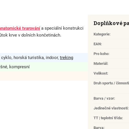
Doplňkové p
anatomické tvarování
a speciální konstrukci
Kategorie
:
tok krve v dolních končetinách.
EAN
:
Pro koho
:
 cyklo, horská turistika, indoor,
treking
Materiál
:
yšné, kompresní
Velikost
:
Druh sportu / činnosti
Barva / vzor
:
Jedinečné vlastnosti
:
TT | teplotní třída
:
Barva
: