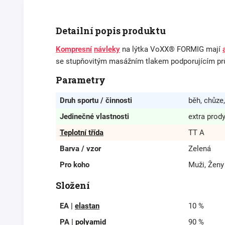
Detailní popis produktu
Kompresní
návleky
na lýtka VoXX® FORMIG mají
se stupňovitým masážním tlakem podporujícím prů
Parametry
Druh sportu / činnosti
běh, chůze,
Jedinečné vlastnosti
extra prod
Teplotní třída
TT A
Barva / vzor
Zelená
Pro koho
Muži, Ženy
Složení
EA |
elastan
10 %
PA |
polyamid
90 %