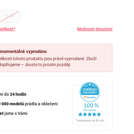
S-M
elikost?
Možnosti doručení
, momentálně vyprodáno
likosti tohoto produktu jsou právě vyprodané. Zboží
oplňujeme — zkuste to prosím později.
ní do
24 hodin
0 000 modelů
prádla a oblečení
et
jsme s Vámi