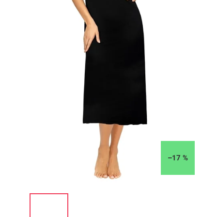
–17 %