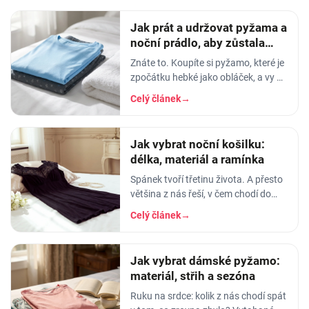
Jak prát a udržovat pyžama a
noční prádlo, aby zůstala
měkká
Znáte to. Koupíte si pyžamo, které je
zpočátku hebké jako obláček, a vy v
něm usínáte s pocitem, že spíte v
Celý článek
→
luxusu. Po pár měsících praní z něj…
Jak vybrat noční košilku:
délka, materiál a ramínka
Spánek tvoří třetinu života. A přesto
většina z nás řeší, v čem chodí do
práce, do divadla nebo na rande, ale
Celý článek
→
to, v čem stráví těch osm hodin…
Jak vybrat dámské pyžamo:
materiál, střih a sezóna
Ruku na srdce: kolik z nás chodí spát