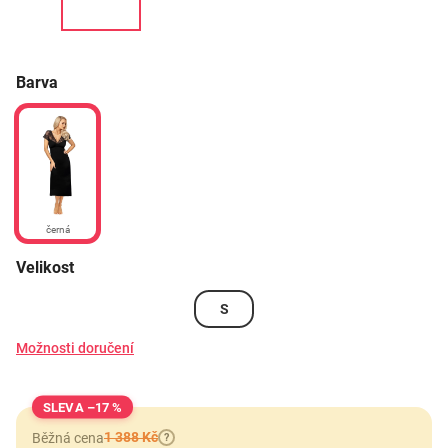
Barva
černá
Velikost
S
Možnosti doručení
–17 %
1 388 Kč
Běžná cena
?