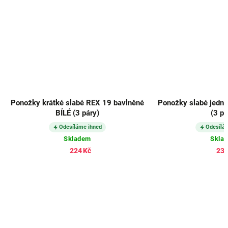
Ponožky krátké slabé REX 19 bavlněné
Ponožky slabé jedno
BÍLÉ (3 páry)
(3 pá
Odesíláme ihned
Odesílá
Skladem
Skla
224 Kč
232