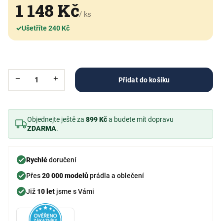
1 148 Kč
/ ks
✓
Ušetříte 240 Kč
Přidat do košíku
Objednejte ještě za
899 Kč
a budete mít dopravu
ZDARMA
.
Rychlé
doručení
Přes
20 000 modelů
prádla a oblečení
Již
10 let
jsme s Vámi