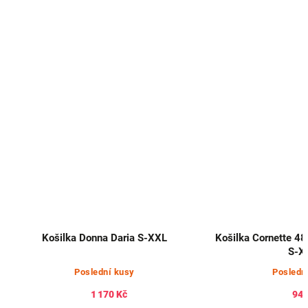
Košilka Donna Daria S-XXL
Košilka Cornette 48
S-X
Poslední kusy
Posledn
1 170 Kč
948