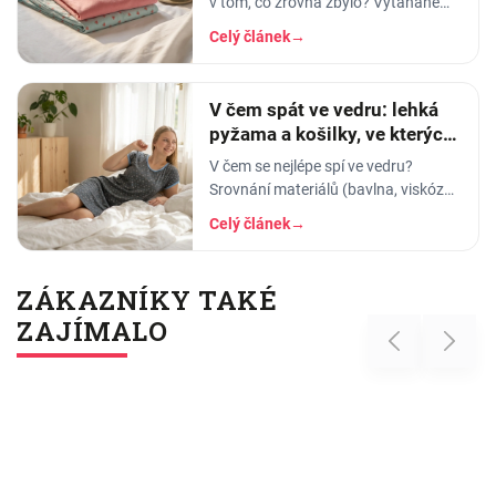
v tom, co zrovna zbylo? Vytahané
tričko po manželovi, staré legíny,
Celý článek
→
jedna nohavice nahoře, druhá dole.
A…
V čem spát ve vedru: lehká
pyžama a košilky, ve kterých
se nezapaříte
V čem se nejlépe spí ve vedru?
Srovnání materiálů (bavlna, viskóza,
len, hedvábí) a tipy na lehká letní
Celý článek
→
pyžama a noční košilky, ve kterých
se…
ZÁKAZNÍKY TAKÉ
ZAJÍMALO
Previous
Next