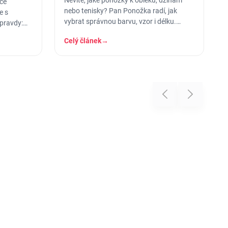
Nevíte, jaké ponožky k obleku, džínám
uce
nebo tenisky? Pan Ponožka radí, jak
e s
vybrat správnou barvu, vzor i délku.
pravdy:
Praktický průvodce pro muže i ženy.
 - a lem
Celý článek
→
Previous
Next