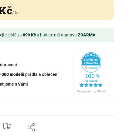
 Kč
/ ks
jte ještě za
899 Kč
a budete mít dopravu
ZDARMA
.
doručení
0 000 modelů
prádla a oblečení
et
jsme s Vámi