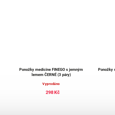
ní
Ponožky medicine FINEGO s jemným
Ponožky 
lemem ČERNÉ (3 páry)
Vyprodáno
298 Kč