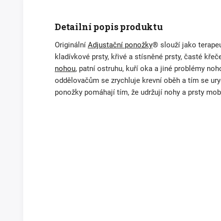
Detailní popis produktu
Originální
Adjustační ponožky
® slouží jako terap
kladívkové prsty, křivé a stísněné prsty, časté kře
nohou
, patní ostruhu, kuří oka a jiné problémy no
oddělovačům se zrychluje krevní oběh a tím se ury
ponožky pomáhají tím, že udržují nohy a prsty mobi