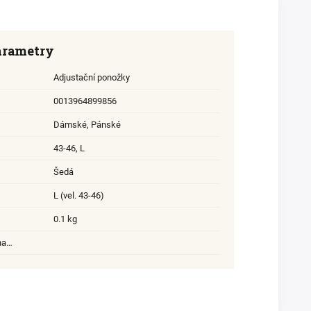
arametry
Adjustační ponožky
0013964899856
Dámské
,
Pánské
43-46
,
L
Šedá
L (vel. 43-46)
0.1 kg
na…