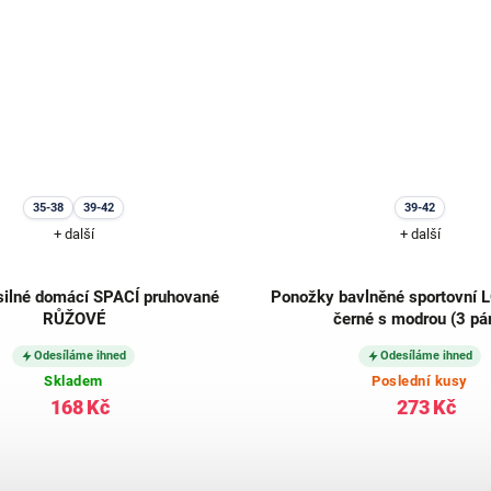
35-38
39-42
39-42
+ další
+ další
silné domácí SPACÍ pruhované
Ponožky bavlněné sportovní
RŮŽOVÉ
černé s modrou (3 pá
Odesíláme ihned
Odesíláme ihned
Skladem
Poslední kusy
168 Kč
273 Kč