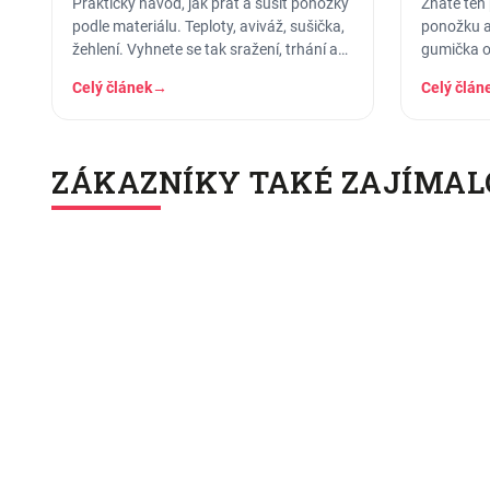
Praktický návod, jak prát a sušit ponožky
Znáte ten 
podle materiálu. Teploty, aviváž, sušička,
ponožku a 
žehlení. Vyhnete se tak sražení, trhání a
gumička o
ztrátě tvaru.
vám vyleze
Celý článek
→
Celý člán
ZÁKAZNÍKY TAKÉ ZAJÍMAL