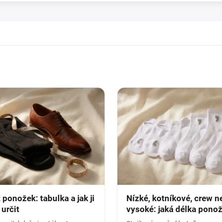
 ponožek: tabulka a jak ji
Nízké, kotníkové, crew n
určit
vysoké: jaká délka ponož
čemu