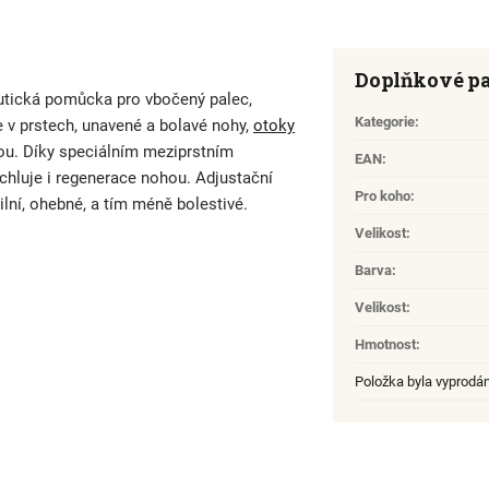
Doplňkové p
eutická pomůcka pro vbočený palec,
Kategorie
:
če v prstech, unavené a bolavé nohy,
otoky
hou. Díky speciálním meziprstním
EAN
:
chluje i regenerace nohou. Adjustační
Pro koho
:
lní, ohebné, a tím méně bolestivé.
Velikost
:
Barva
:
Velikost
:
Hmotnost
:
Položka byla vyprodá