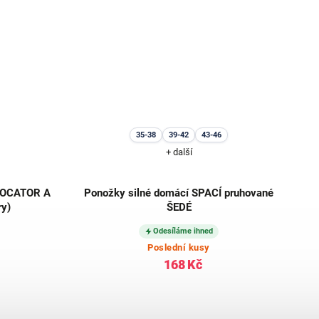
35-38
39-42
43-46
+ další
 LOCATOR A
Ponožky silné domácí SPACÍ pruhované
ry)
ŠEDÉ
Odesíláme ihned
Poslední kusy
168 Kč