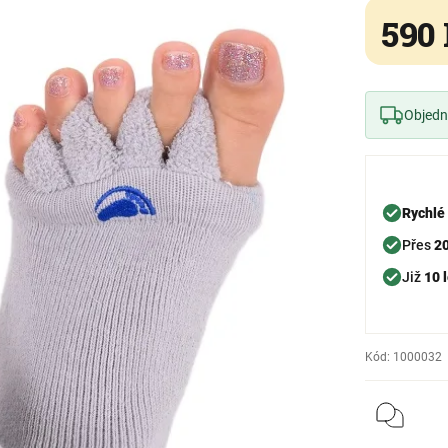
590
Objedne
Rychlé
Přes
2
Již
10 l
Kód:
1000032