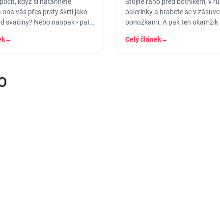
pocit, když si natáhnete
Stojíte ráno před botníkem, v r
ona vás přes prsty škrtí jako
balerínky a hrabete se v zásuvc
d svačiny? Nebo naopak - pata
ponožkami. A pak ten okamžik 
 do půlky lýtka a…
vytáhnete kotníkové, obujete se
ek
→
Celý článek
→
vám
O