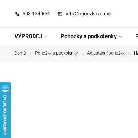
608 134 654
info@ponozkovna.cz
VÝPRODEJ
Ponožky a podkolenky
Domů
Ponožky a podkolenky
Adjustační ponožky
H
/
/
/