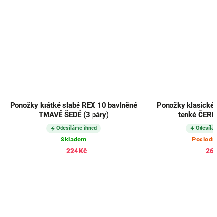
labé REX 10 bavlněné
Ponožky klasické bambusové DELI
DÉ (3 páry)
tenké ČERNÉ (3 páry)
láme ihned
Odesíláme ihned
ladem
Poslední kusy
24 Kč
267 Kč