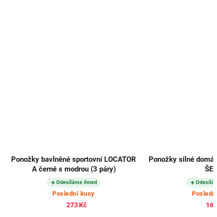
é sportovní LOCATOR
Ponožky silné domácí SPACÍ pruhované
odrou (3 páry)
ŠEDÉ
láme ihned
Odesíláme ihned
dní kusy
Poslední kusy
73 Kč
168 Kč