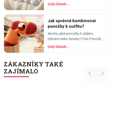
ponožkami. A pak ten okamžik
Celý článek
→
pravdy: vytáhnete kotníkové, obujete
se - a lem vám
Jak správně kombinovat
ponožky k outfitu?
Nevíte, jaké ponožky k obleku,
džínám nebo tenisky? Pan Ponožka
radí, jak vybrat správnou barvu, vzor
Celý článek
→
i délku. Praktický průvodce pro muže
i ženy.
ZÁKAZNÍKY TAKÉ
ZAJÍMALO
Previous
Next