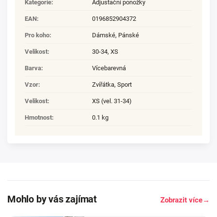
Kategorie
:
Adjustační ponožky
EAN
:
0196852904372
Pro koho
:
Dámské
,
Pánské
Velikost
:
30-34
,
XS
Barva
:
Vícebarevná
Vzor
:
Zvířátka, Sport
Velikost
:
XS (vel. 31-34)
Hmotnost
:
0.1 kg
Mohlo by vás zajímat
Zobrazit více
→