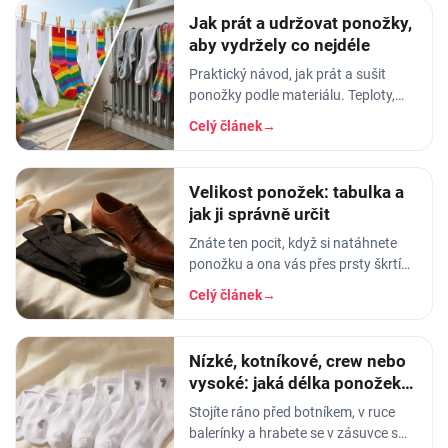
Jak prát a udržovat ponožky,
aby vydržely co nejdéle
Praktický návod, jak prát a sušit
ponožky podle materiálu. Teploty,
aviváž, sušička, žehlení. Vyhnete se
Celý článek
→
tak sražení, trhání a ztrátě tvaru.
Velikost ponožek: tabulka a
jak ji správně určit
Znáte ten pocit, když si natáhnete
ponožku a ona vás přes prsty škrtí
jako gumička od svačiny? Nebo
Celý článek
→
naopak - pata vám vyleze do půlky
lýtka a…
Nízké, kotníkové, crew nebo
vysoké: jaká délka ponožek k
čemu
Stojíte ráno před botníkem, v ruce
balerínky a hrabete se v zásuvce s