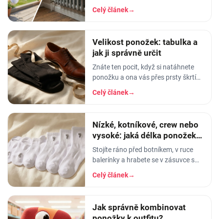
aviváž, sušička, žehlení. Vyhnete se
Celý článek
→
tak sražení, trhání a ztrátě tvaru.
Velikost ponožek: tabulka a
jak ji správně určit
Znáte ten pocit, když si natáhnete
ponožku a ona vás přes prsty škrtí
jako gumička od svačiny? Nebo
Celý článek
→
naopak - pata vám vyleze do půlky
lýtka a…
Nízké, kotníkové, crew nebo
vysoké: jaká délka ponožek k
čemu
Stojíte ráno před botníkem, v ruce
balerínky a hrabete se v zásuvce s
ponožkami. A pak ten okamžik
Celý článek
→
pravdy: vytáhnete kotníkové, obujete
se - a lem vám
Jak správně kombinovat
ponožky k outfitu?