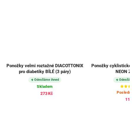
Ponožky velmi roztažné DIACOTTONIX
Ponožky cyklistické
pro diabetiky BÍLÉ (3 páry)
NEON Z
Odesíláme ihned
Odesílá
Skladem
Posledn
273 Kč
112