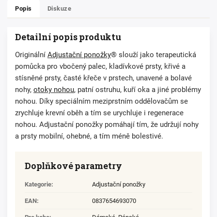
Popis
Diskuze
Detailní popis produktu
Originální
Adjustační ponožky
® slouží jako terapeutická
pomůcka pro vbočený palec, kladívkové prsty, křivé a
stísněné prsty, časté křeče v prstech, unavené a bolavé
nohy,
otoky nohou
, patní ostruhu, kuří oka a jiné problémy
nohou. Díky speciálním meziprstním oddělovačům se
zrychluje krevní oběh a tím se urychluje i regenerace
nohou. Adjustační ponožky pomáhají tím, že udržují nohy
a prsty mobilní, ohebné, a tím méně bolestivé.
Doplňkové parametry
Kategorie
:
Adjustační ponožky
EAN
:
0837654693070