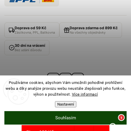
Doprava od 59 Kč
Doprava zdarma od 899 Kč
Zásilkovna, PPL, Balíkovna
Na všechny objednávky
30 dní na vrácení
Bez udání důvodu
Používáme cookies, abychom Vám umožnili pohodlné prohlížení
webu a díky analýze provozu webu neustále zlepšovali jeho funkce,
výkon a použitelnost.
Více informací
Nastavení
© 2026
PONOŽKOVNA
· Všechna práva vyhrazena ·
Nastavení cookies
Souhlasím