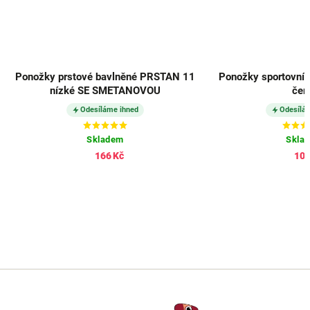
Ponožky prstové bavlněné PRSTAN 11
Ponožky sportovní
nízké SE SMETANOVOU
čer
Odesíláme ihned
Odesílá
Skladem
Skla
166 Kč
102