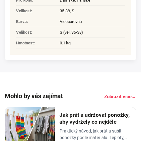
Pro koho
:
Dámské
,
Pánské
Velikost
:
35-38
,
S
Barva
:
Vícebarevná
Velikost
:
S (vel. 35-38)
Hmotnost
:
0.1 kg
Mohlo by vás zajímat
Zobrazit více
→
Jak prát a udržovat ponožky,
aby vydržely co nejdéle
Praktický návod, jak prát a sušit
ponožky podle materiálu. Teploty,