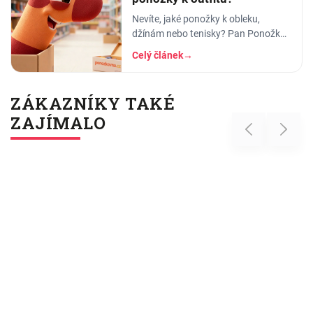
Nevíte, jaké ponožky k obleku,
džínám nebo tenisky? Pan Ponožka
radí, jak vybrat správnou barvu, vzor
Celý článek
→
i délku. Praktický průvodce pro muže
i ženy.
ZÁKAZNÍKY TAKÉ
ZAJÍMALO
Previous
Next