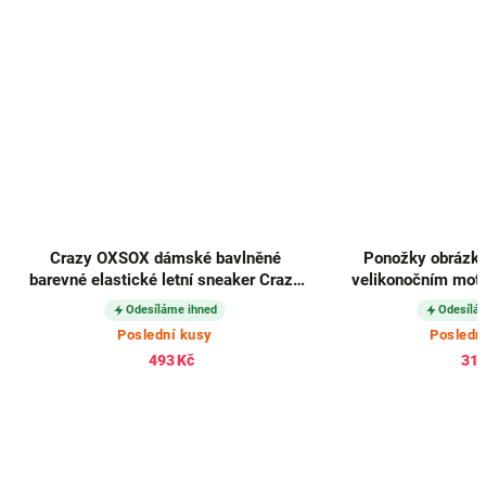
Crazy OXSOX dámské bavlněné
Ponožky obrázk
barevné elastické letní sneaker Crazy
velikonočním mot
ponožky každá jiná mix 5párů
pár
Odesíláme ihned
Odesílá
Poslední kusy
Posledn
493 Kč
312