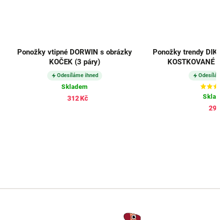
Ponožky vtipné DORWIN s obrázky
Ponožky trendy DIK
KOČEK (3 páry)
KOSTKOVANÉ pes
Odesíláme ihned
Odesílá
Skladem
Skla
312 Kč
298