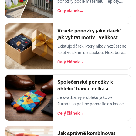
ponožky podle materiálu. Teploty,
aviváž, sušička, žehlení. Vyhnete se
Celý článek
→
tak sražení, trhání a ztrátě tvaru.
Veselé ponožky jako dárek:
jak vybrat motiv i velikost
Existuje dárek, který nikdy nezůstane
ležet ve skříni s visačkou. Nezabere
místo, neurazí, nezestárne v šuplíku
Celý článek
→
jako čtvrtý hrnek s vtipným nápisem.
A
Společenské ponožky k
obleku: barva, délka a
materiál
Je svatba, vy v obleku jako ze
žurnálu, a pak se posadíte do lavice.
Sako padne, kravata sedí - a mezi
Celý článek
→
nohavicí a botou problikne pruh holé
kůže s
Jak správně kombinovat