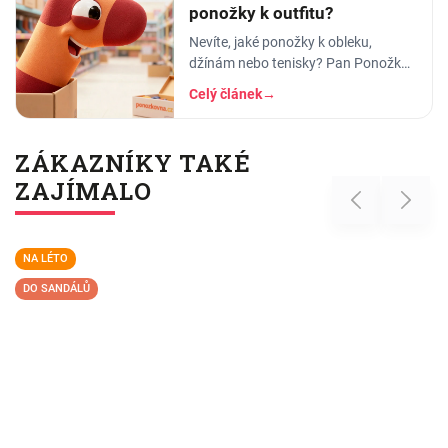
ponožky k outfitu?
Nevíte, jaké ponožky k obleku,
džínám nebo tenisky? Pan Ponožka
radí, jak vybrat správnou barvu, vzor
Celý článek
→
i délku. Praktický průvodce pro muže
i ženy.
ZÁKAZNÍKY TAKÉ
ZAJÍMALO
Previous
Next
NA LÉTO
DO SANDÁLŮ