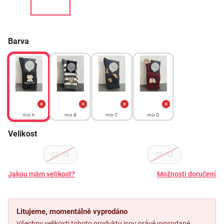
Barva
mix A
mix B
mix C
mix D
Velikost
35-38
39-42
Jakou mám velikost?
Možnosti doručení
Litujeme, momentálně vyprodáno
Všechny velikosti tohoto produktu jsou právě vyprodané.