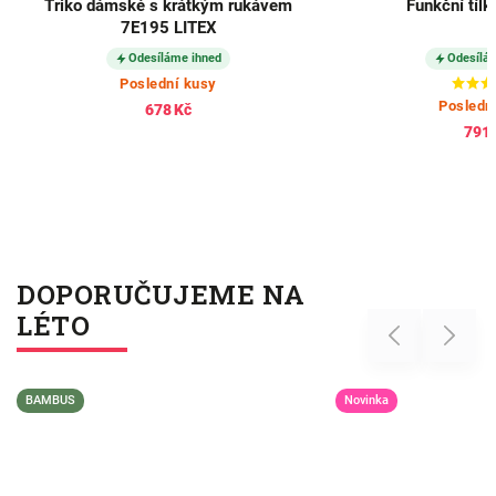
Triko dámské s krátkým rukávem
Funkční tíl
7E195 LITEX
Odesíláme ihned
Odesílá
Poslední kusy
Posledn
678 Kč
791 
DOPORUČUJEME NA
LÉTO
Previous
Next
BAMBUS
Novinka