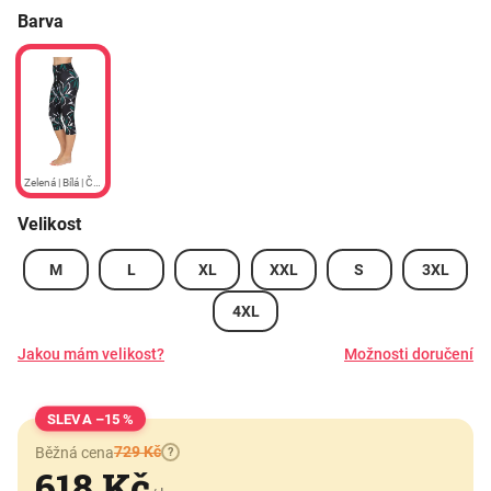
Barva
Zelená | Bílá | Černá
Velikost
M
L
XL
XXL
S
3XL
4XL
Jakou mám velikost?
Možnosti doručení
–15 %
729 Kč
Běžná cena
?
618 Kč