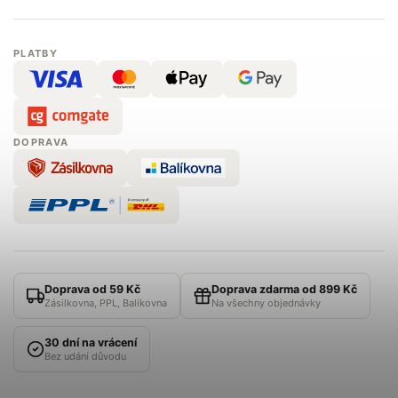
PLATBY
DOPRAVA
Doprava od 59 Kč
Doprava zdarma od 899 Kč
Zásilkovna, PPL, Balíkovna
Na všechny objednávky
30 dní na vrácení
Bez udání důvodu