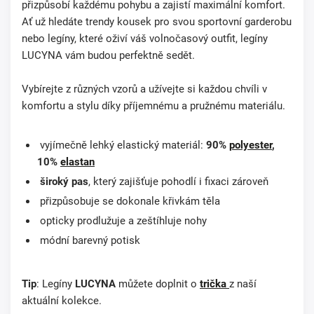
přizpůsobí každému pohybu a zajistí maximální komfort.
Ať už hledáte trendy kousek pro svou sportovní garderobu
nebo legíny, které oživí váš volnočasový outfit, legíny
LUCYNA vám budou perfektně sedět.
Vybírejte z různých vzorů a užívejte si každou chvíli v
komfortu a stylu díky příjemnému a pružnému materiálu.
vyjímečně lehký elastický materiál:
90%
polyester
,
10%
elastan
široký pas
, který zajišťuje pohodlí i fixaci zároveň
přizpůsobuje se dokonale křivkám těla
opticky prodlužuje a zeštíhluje nohy
módní barevný potisk
Tip
: Legíny
LUCYNA
můžete doplnit o
trička
z naší
aktuální kolekce.