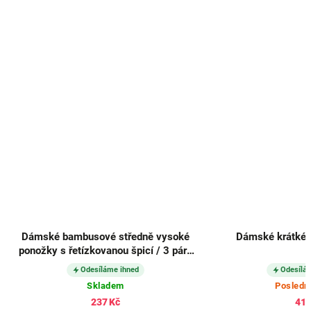
Dámské bambusové středně vysoké
Dámské krátké 
ponožky s řetízkovanou špicí / 3 páry
36941
Odesíláme ihned
Odesílá
Skladem
Posledn
237 Kč
419