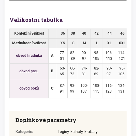
Velikostní tabulka
Konfekční velikost
36
38
40
42
44
46
4
Mezinárodní velikost
XS
S
M
L
XL
XXL
3X
77-
82-
90-
98-
106-
114-
12
obvod hrudníku
A
81
89
97
105
113
121
12
63-
66-
74-
82-
90-
98-
10
obvod pasu
B
65
73
81
89
97
105
11
87-
92-
100-
108-
116-
124-
13
obvod boků
C
91
99
107
115
123
131
13
Doplňkové parametry
Kategorie
:
Legíny, kalhoty, kraťasy