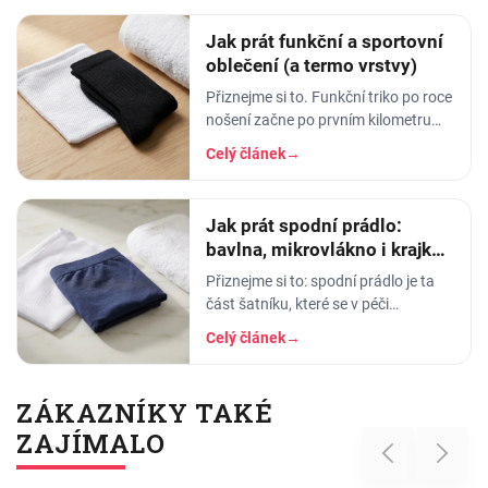
Jak prát funkční a sportovní
oblečení (a termo vrstvy)
Přiznejme si to. Funkční triko po roce
nošení začne po prvním kilometru
smrdět tak, že ho radši věšíte na
Celý článek
→
balkon než do skříně. Termoprádlo…
Jak prát spodní prádlo:
bavlna, mikrovlákno i krajka,
aby vydrželo
Přiznejme si to: spodní prádlo je ta
část šatníku, které se v péči
věnujeme nejmíň. Hodíme ho do
Celý článek
→
pračky se vším ostatním, dáme
šedesátku, ať je to
ZÁKAZNÍKY TAKÉ
ZAJÍMALO
Previous
Next