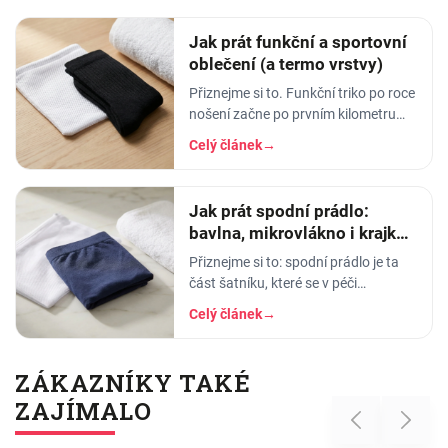
Jak prát funkční a sportovní
oblečení (a termo vrstvy)
Přiznejme si to. Funkční triko po roce
nošení začne po prvním kilometru
smrdět tak, že ho radši věšíte na
Celý článek
→
balkon než do skříně. Termoprádlo…
Jak prát spodní prádlo:
bavlna, mikrovlákno i krajka,
aby vydrželo
Přiznejme si to: spodní prádlo je ta
část šatníku, které se v péči
věnujeme nejmíň. Hodíme ho do
Celý článek
→
pračky se vším ostatním, dáme
šedesátku, ať je to
ZÁKAZNÍKY TAKÉ
ZAJÍMALO
Previous
Next