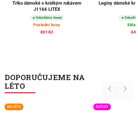
Triko dámské s krátkým rukávem
Legíny dámské krá
J1166 LITEX
Odesíláme ihned
Odesílá
Poslední kusy
Skla
801 Kč
643
DOPORUČUJEME NA
LÉTO
Previous
Next
NA LÉTO
OUTLET