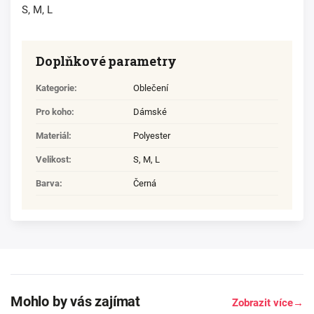
S, M, L
Doplňkové parametry
Kategorie
:
Oblečení
Pro koho
:
Dámské
Materiál
:
Polyester
Velikost
:
S
,
M
,
L
Barva
:
Černá
Mohlo by vás zajímat
Zobrazit více
→