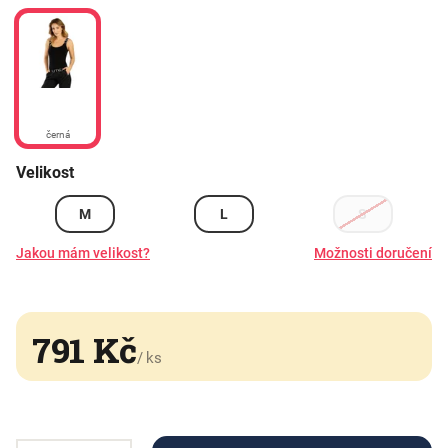
černá
Velikost
M
L
S
Jakou mám velikost?
Možnosti doručení
791 Kč
/ ks