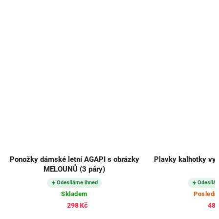
Ponožky dámské letní AGAPI s obrázky
Plavky kalhotky vy
MELOUNŮ (3 páry)
Odesíláme ihned
Odesílá
Skladem
Posledn
298 Kč
488