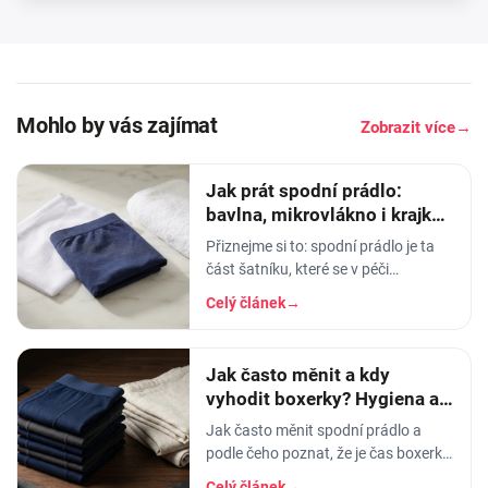
Mohlo by vás zajímat
Zobrazit více
→
Jak prát spodní prádlo:
bavlna, mikrovlákno i krajka,
aby vydrželo
Přiznejme si to: spodní prádlo je ta
část šatníku, které se v péči
věnujeme nejmíň. Hodíme ho do
Celý článek
→
pračky se vším ostatním, dáme
šedesátku, ať je to
Jak často měnit a kdy
vyhodit boxerky? Hygiena a
životnost prádla
Jak často měnit spodní prádlo a
podle čeho poznat, že je čas boxerky
vyhodit? Hygiena, životnost podle
Celý článek
→