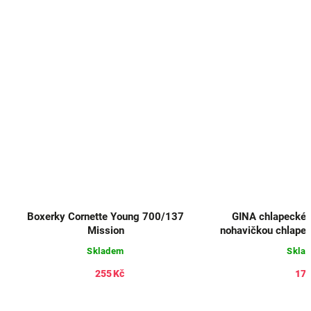
Boxerky Cornette Young 700/137
GINA chlapecké b
Mission
nohavičkou chlapec
2024 6
Skladem
Skla
255 Kč
171