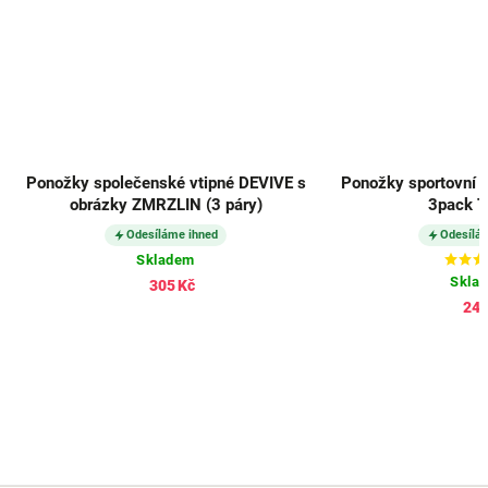
Ponožky společenské vtipné DEVIVE s
Ponožky sportovní 
obrázky ZMRZLIN (3 páry)
3pack 
Odesíláme ihned
Odesílá
Skladem
Skla
305 Kč
245