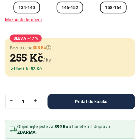
134-140
146-152
158-164
Možnosti doručení
–17 %
308 Kč
Běžná cena
?
255 Kč
/ ks
✓
Ušetříte 53 Kč
Přidat do košíku
Objednejte ještě za
899 Kč
a budete mít dopravu
ZDARMA
.