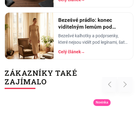
materiálu a signály opotřebení.
Bezešvé prádlo: konec
viditelným lemům pod
přiléhavým oblečením
Bezešvé kalhotky a podprsenky,
které nejsou vidět pod legínami, šaty
ani halenkou. Jak fungují, z čeho
Celý článek
→
jsou a pro koho jsou ideální.
ZÁKAZNÍKY TAKÉ
ZAJÍMALO
Previous
Next
Novinka