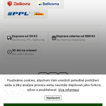
Doprava od 59 Kč
Doprava zdarma od 899 Kč
Zásilkovna, PPL, Balíkovna
Na všechny objednávky
30 dní na vrácení
Bez udání důvodu
Používáme cookies, abychom Vám umožnili pohodlné prohlížení
webu a díky analýze provozu webu neustále zlepšovali jeho funkce,
výkon a použitelnost.
Více informací
Nastavení
© 2026
PONOŽKOVNA
· Všechna práva vyhrazena ·