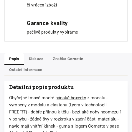
či vrácení zboží
Garance kvality
pečlivě produkty vybíráme
Popis
Diskuze
Značka
Cornette
Ostatní informace
Detailní popis produktu
Obyčejné tmavě modré
pánské boxerky
z modalu -
vyrobeny z modalu a
elastanu
(Lycra v technologii
FREEF!T) - dobře přilnou k tělu - beztlaké nohy neomezují
v pohybu - žádné švy v rozkroku v zadní části materiálu -
navíc mají vnitřní klínek - guma s logem Cornette v pase