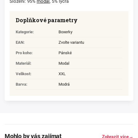
Složení: 95%
modal
, 5% lycra
Doplňkové parametry
Kategorie
:
Boxerky
EAN
:
Zvolte variantu
Pro koho
:
Pánské
Materiál
:
Modal
Velikost
:
XXL
Barva
:
Modrá
Mohlo by vás zajímat
Zobrazit více
→