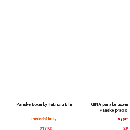
Pánské boxerky Fabrizio bílé
GINA pánské boxerk
Pánské prádlo
Poslední kusy
Vypro
318 Kč
296