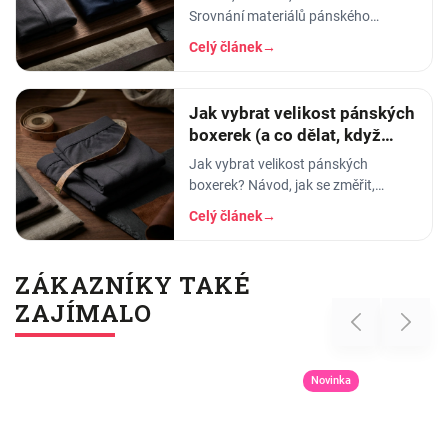
Srovnání materiálů pánského
spodního prádla - prodyšnost,
Celý článek
→
savost, trvanlivost a pro koho se
který hodí.
Jak vybrat velikost pánských
boxerek (a co dělat, když
tlačí)
Jak vybrat velikost pánských
boxerek? Návod, jak se změřit,
orientační tabulka velikostí a tipy, co
Celý článek
→
dělat, když boxerky tlačí nebo se
shrnují.
ZÁKAZNÍKY TAKÉ
ZAJÍMALO
Previous
Next
Novinka