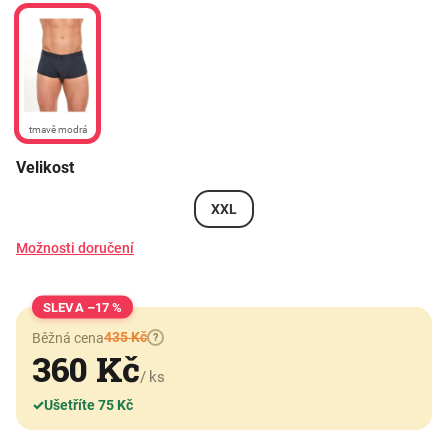
tmavě modrá
Velikost
XXL
Možnosti doručení
–17 %
435 Kč
Běžná cena
?
360 Kč
/ ks
✓
Ušetříte 75 Kč