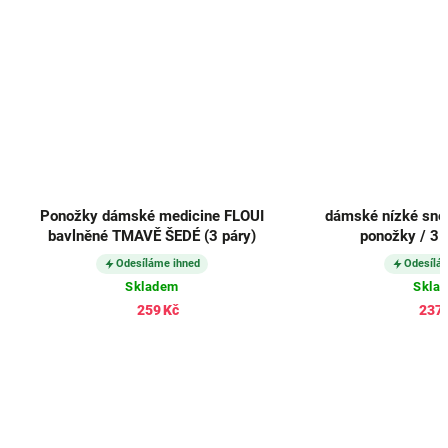
Ponožky dámské medicine FLOUI
dámské nízké sne
bavlněné TMAVĚ ŠEDÉ (3 páry)
ponožky / 3 
Odesíláme ihned
Odesílá
Skladem
Skla
259 Kč
237 