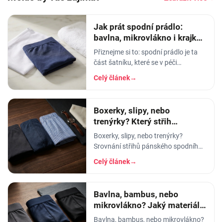
Jak prát spodní prádlo:
bavlna, mikrovlákno i krajka,
aby vydrželo
Přiznejme si to: spodní prádlo je ta
část šatníku, které se v péči
věnujeme nejmíň. Hodíme ho do
Celý článek
→
pračky se vším ostatním, dáme
šedesátku, ať je to
Boxerky, slipy, nebo
trenýrky? Který střih
pánského prádla vybrat
Boxerky, slipy, nebo trenýrky?
Srovnání střihů pánského spodního
prádla - pohodlí, opora, pod jaké
Celý článek
→
kalhoty a na jakou příležitost se
který hodí.
Bavlna, bambus, nebo
mikrovlákno? Jaký materiál
pánského prádla vybrat
Bavlna, bambus, nebo mikrovlákno?