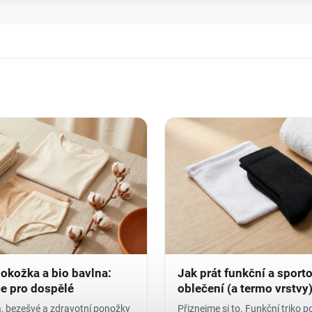
pokožka a bio bavlna:
Jak prát funkční a sport
e pro dospělé
oblečení (a termo vrstvy
a, bezešvé a zdravotní ponožky
Přiznejme si to. Funkční triko p