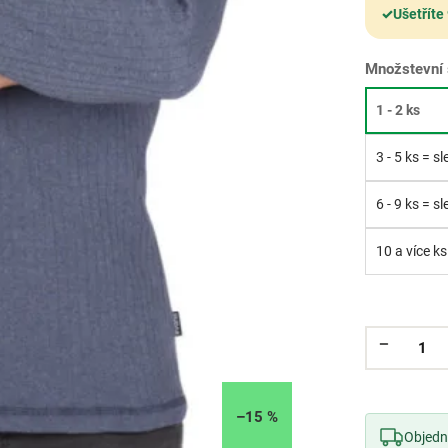
✓
Ušetříte
Množstevní 
1 - 2 ks
3 - 5 ks = s
6 - 9 ks = s
10 a více ks
–15 %
Objedne