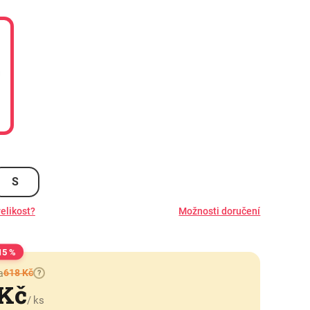
S
elikost?
Možnosti doručení
15 %
618 Kč
a
?
 Kč
/ ks