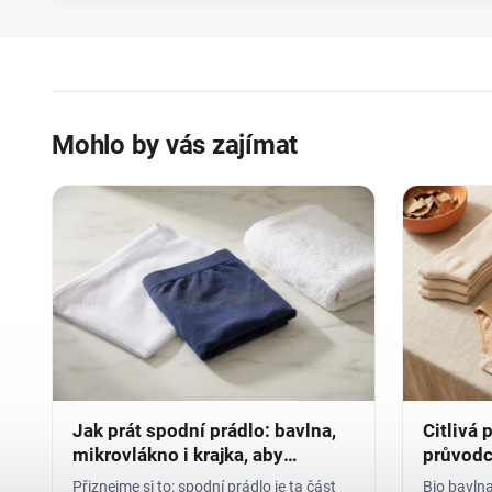
Mohlo by vás zajímat
Jak prát spodní prádlo: bavlna,
Citlivá 
mikrovlákno i krajka, aby
průvodc
vydrželo
Přiznejme si to: spodní prádlo je ta část
Bio bavln