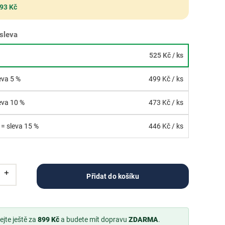
 93 Kč
sleva
525 Kč
/ ks
leva 5 %
499 Kč
/ ks
leva 10 %
473 Kč
/ ks
 = sleva 15 %
446 Kč
/ ks
Přidat do košíku
jte ještě za
899 Kč
a budete mít dopravu
ZDARMA
.