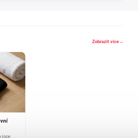
Zobrazit více
→
ovní
)
o roce