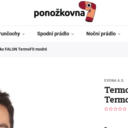
Punčochy
Spodní prádlo
Noční prádlo
iko FALUN TermoFit modré
EVONA A.S.
Termo
Termo