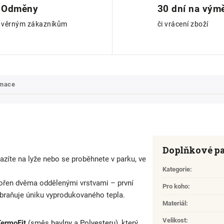
Odměny
30 dní na vým
věrným zákazníkům
či vrácení zboží
rmace
Doplňkové p
yrazíte na lyže nebo se proběhnete v parku, ve
Kategorie
:
tvořen dvěma oddělenými vrstvami – první
Pro koho
:
zabraňuje úniku vyprodukovaného tepla.
Materiál
:
Velikost
:
TermoFit
(směs
bavlny
a
Polyesteru
), který