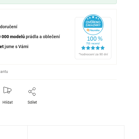
doručení
0 000 modelů
prádla a oblečení
et
jsme s Vámi
iantu
Hlídat
Sdílet