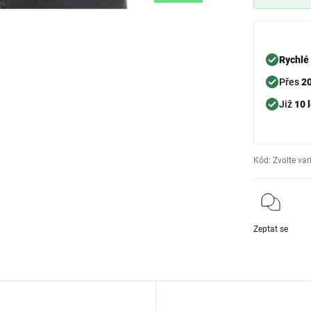
Rychlé
Přes
2
Již
10 l
Kód:
Zvolte var
Zeptat se