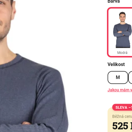
Barva
Modrá
Velikost
M
Jakou mám v
–
Běžná cen
525