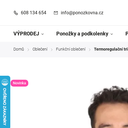
608 134 654
info@ponozkovna.cz
VÝPRODEJ
Ponožky a podkolenky
Domů
Oblečení
Funkční oblečení
Termoregulační tr
/
/
/
Novinka