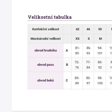
Velikostní tabulka
Konfekční velikost
42
46
50
Mezinárodní velikost
XS
S
M
81-
86-
94-
1
obvod hrudníku
A
85
93
101
1
72-
77-
85-
9
obvod pasu
B
76
84
92
1
85-
90-
98-
1
obvod boků
C
89
97
105
1