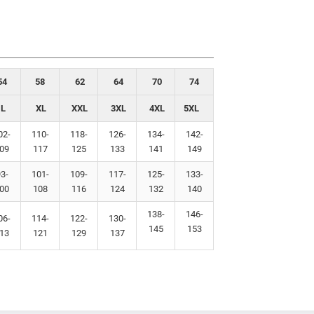
54
58
62
64
70
74
L
XL
XXL
3XL
4XL
5XL
02-
110-
118-
126-
134-
142-
09
117
125
133
141
149
3-
101-
109-
117-
125-
133-
00
108
116
124
132
140
138-
146-
06-
114-
122-
130-
145
153
13
121
129
137