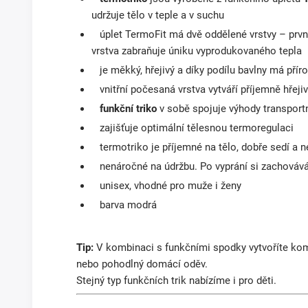
udržuje tělo v teple a v suchu
úplet TermoFit má dvě oddělené vrstvy – první 
vrstva zabraňuje úniku vyprodukovaného tepla
je měkký, hřejivý a díky podílu bavlny má pří
vnitřní počesaná vrstva vytváří příjemně hřejiv
funkční triko
v sobě spojuje výhody transportní
zajišťuje optimální tělesnou termoregulaci
termotriko je příjemné na tělo, dobře sedí a 
nenáročné na údržbu. Po vyprání si zachovává 
unisex, vhodné pro muže i ženy
barva modrá
Tip:
V kombinaci s funkčními spodky vytvoříte komp
nebo pohodlný domácí oděv.
Stejný typ funkčních trik nabízíme i pro děti.