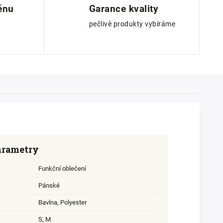
ěnu
Garance kvality
pečlivě produkty vybíráme
arametry
Funkční oblečení
Pánské
Bavlna
,
Polyester
S
,
M