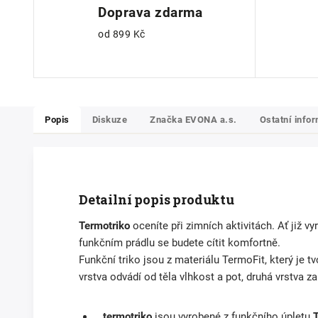
Doprava zdarma
od 899 Kč
Popis
Diskuze
Značka
EVONA a.s.
Ostatní info
Detailní popis produktu
Termotriko
oceníte při zimních aktivitách. Ať již v
funkčním prádlu se budete cítit komfortně.
Funkční triko jsou z materiálu TermoFit, který je 
vrstva odvádí od těla vlhkost a pot, druhá vrstva 
termotriko
jsou vyrobené z funkčního úpletu