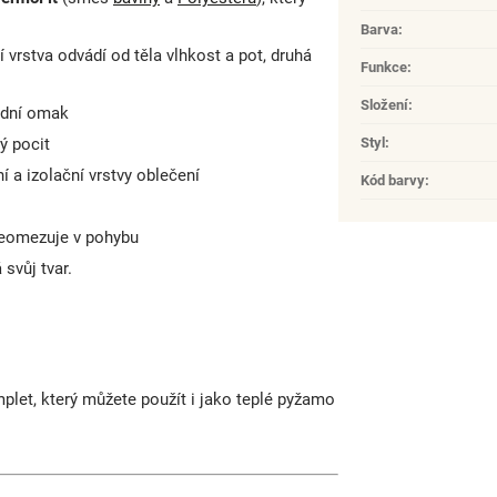
Barva
:
vrstva odvádí od těla vlhkost a pot, druhá
Funkce
:
Složení
:
rodní omak
ý pocit
Styl
:
 a izolační vrstvy oblečení
Kód barvy
:
neomezuje v pohybu
svůj tvar.
let, který můžete použít i jako teplé pyžamo