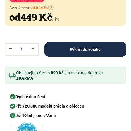
od 504 Kč
Běžná cena
?
od
449 Kč
/ ks
Přidat do košíku
Objednejte ještě za
899 Kč
a budete mít dopravu
ZDARMA
.
Rychlé
doručení
Přes
20 000 modelů
prádla a oblečení
Již
10 let
jsme s Vámi