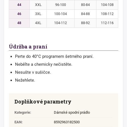
44
XXL
96-100
80-84
104-108
46
3XL
100-104
84-88
108-112
48
4XL
104-112
88-92
112-116
Údržba a praní
Perte do 40°C programem šetrného praní.
Nebělte a chemicky nečistěte.
Nesušte v sušičce.
Nežehlete.
Doplňkové parametry
Kategorie
:
Dámské spodní prádlo
EAN
:
8592963182500