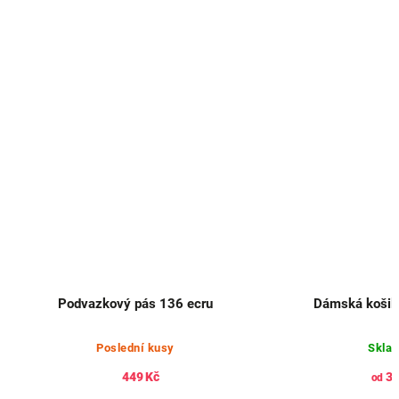
Podvazkový pás 136 ecru
Dámská košilk
Poslední kusy
Skla
449 Kč
34
od