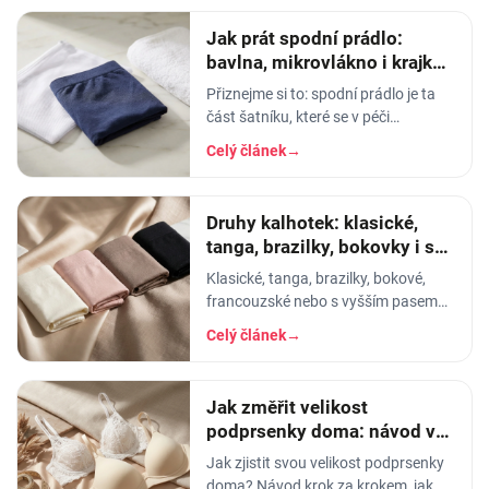
Jak prát spodní prádlo:
bavlna, mikrovlákno i krajka,
aby vydrželo
Přiznejme si to: spodní prádlo je ta
část šatníku, které se v péči
věnujeme nejmíň. Hodíme ho do
Celý článek
→
pračky se vším ostatním, dáme
šedesátku, ať je to
Druhy kalhotek: klasické,
tanga, brazilky, bokovky i s
vyšším pasem
Klasické, tanga, brazilky, bokové,
francouzské nebo s vyšším pasem?
Průvodce střihy dámských kalhotek -
Celý článek
→
který se hodí pod jaké oblečení a pro
jaké…
Jak změřit velikost
podprsenky doma: návod ve
4 krocích + tabulka
Jak zjistit svou velikost podprsenky
doma? Návod krok za krokem, jak