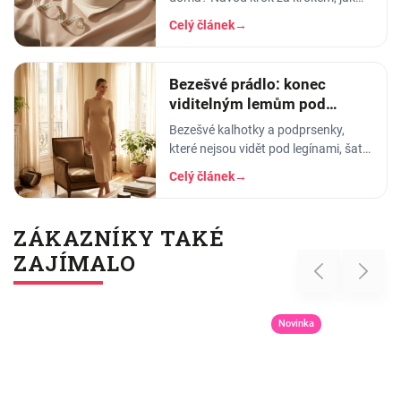
změřit obvod hrudníku a pod prsy,
Celý článek
→
převodní tabulka košíčků a tipy, jak…
Bezešvé prádlo: konec
viditelným lemům pod
přiléhavým oblečením
Bezešvé kalhotky a podprsenky,
které nejsou vidět pod legínami, šaty
ani halenkou. Jak fungují, z čeho
Celý článek
→
jsou a pro koho jsou ideální.
ZÁKAZNÍKY TAKÉ
ZAJÍMALO
Previous
Next
Novinka