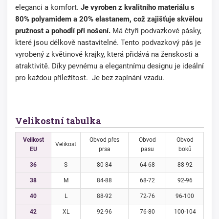
eleganci a komfort.
Je vyroben z kvalitního materiálu s
80% polyamidem a 20% elastanem, což zajišťuje skvělou
pružnost a pohodlí při nošení.
Má čtyři podvazkové pásky,
které jsou délkově nastavitelné. Tento podvazkový pás je
vyrobený z květinové krajky, která přidává na ženskosti a
atraktivitě. Díky pevnému a elegantnímu designu je ideální
pro každou příležitost. Je bez zapínání vzadu.
Velikostní tabulka
Velikost
Obvod přes
Obvod
Obvod
Velikost
EU
prsa
pasu
boků
36
S
80-84
64-68
88-92
38
M
84-88
68-72
92-96
40
L
88-92
72-76
96-100
42
XL
92-96
76-80
100-104