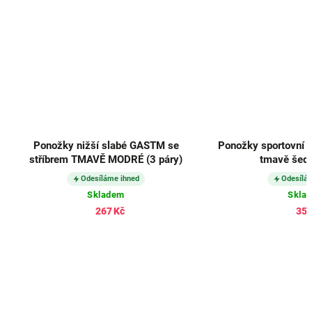
Ponožky nižší slabé GASTM se
Ponožky sportovní 
stříbrem TMAVĚ MODRÉ (3 páry)
tmavě šedé
Odesíláme ihned
Odesílá
Skladem
Skla
267 Kč
357