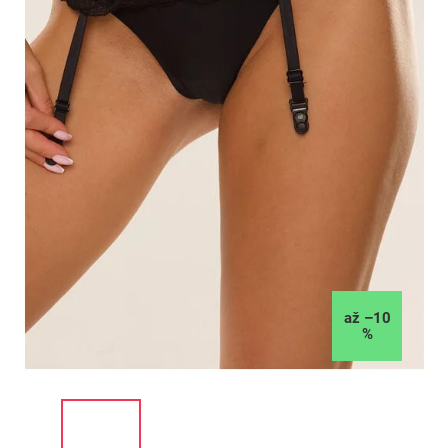
až –10
%