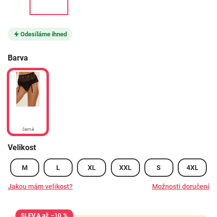
Odesíláme ihned
Barva
černá
Velikost
M
L
XL
XXL
S
4XL
Jakou mám velikost?
Možnosti doručení
až –10 %