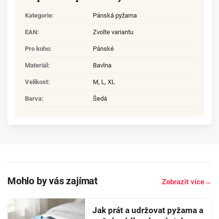
Kategorie
:
Pánská pyžama
EAN
:
Zvolte variantu
Pro koho
:
Pánské
Materiál
:
Bavlna
Velikost
:
M
,
L
,
XL
Barva
:
Šedá
Mohlo by vás zajímat
Zobrazit více
→
Jak prát a udržovat pyžama a