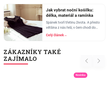
se…
Jak vybrat noční košilku:
délka, materiál a ramínka
Spánek tvoří třetinu života. A přesto
většina z nás řeší, v čem chodí do
práce, do divadla nebo na rande, ale
Celý článek
→
to, v čem stráví těch osm hodin…
ZÁKAZNÍKY TAKÉ
ZAJÍMALO
Previous
Next
Novinka