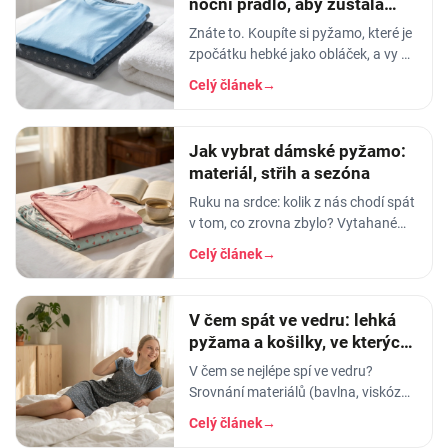
noční prádlo, aby zůstala
měkká
Znáte to. Koupíte si pyžamo, které je
zpočátku hebké jako obláček, a vy v
něm usínáte s pocitem, že spíte v
Celý článek
→
luxusu. Po pár měsících praní z něj…
Jak vybrat dámské pyžamo:
materiál, střih a sezóna
Ruku na srdce: kolik z nás chodí spát
v tom, co zrovna zbylo? Vytahané
tričko po manželovi, staré legíny,
Celý článek
→
jedna nohavice nahoře, druhá dole.
A…
V čem spát ve vedru: lehká
pyžama a košilky, ve kterých
se nezapaříte
V čem se nejlépe spí ve vedru?
Srovnání materiálů (bavlna, viskóza,
len, hedvábí) a tipy na lehká letní
Celý článek
→
pyžama a noční košilky, ve kterých