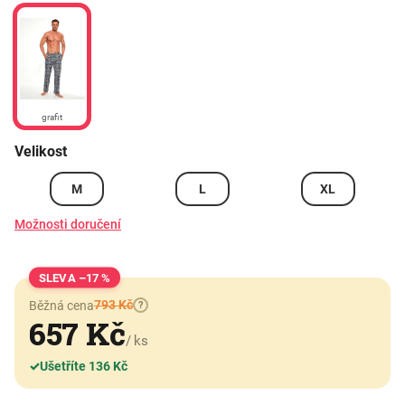
grafit
Velikost
M
L
XL
Možnosti doručení
–17 %
793 Kč
Běžná cena
?
657 Kč
/ ks
✓
Ušetříte 136 Kč