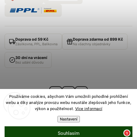
Doprava od 59 Kč
Doprava zdarma od 899 Kč
Zásilkovna, PPL, Balíkovna
Na všechny objednávky
30 dní na vrácení
Bez udání důvodu
Používáme cookies, abychom Vám umožnili pohodlné prohlížení
webu a díky analýze provozu webu neustále zlepšovali jeho funkce,
výkon a použitelnost.
Více informací
Nastavení
© 2026
PONOŽKOVNA
· Všechna práva vyhrazena ·
Nastavení cookies
Souhlasím