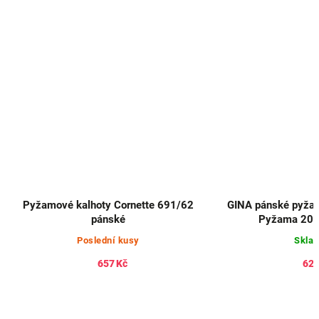
Pyžamové kalhoty Cornette 691/62
GINA pánské pyžam
pánské
Pyžama 20
Poslední kusy
Skla
657 Kč
628