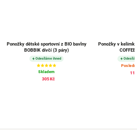
Ponožky dětské sportovní z BIO bavlny
Ponožky v kelímku
BOBBIK dívčí (3 páry)
COFFEE 
Odesíláme ihned
Odesílá
Posledn
Skladem
115
305 Kč