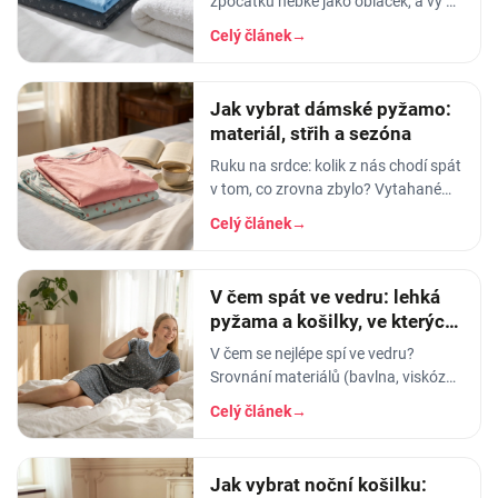
zpočátku hebké jako obláček, a vy v
něm usínáte s pocitem, že spíte v
Celý článek
→
luxusu. Po pár měsících praní z něj…
Jak vybrat dámské pyžamo:
materiál, střih a sezóna
Ruku na srdce: kolik z nás chodí spát
v tom, co zrovna zbylo? Vytahané
tričko po manželovi, staré legíny,
Celý článek
→
jedna nohavice nahoře, druhá dole.
A…
V čem spát ve vedru: lehká
pyžama a košilky, ve kterých
se nezapaříte
V čem se nejlépe spí ve vedru?
Srovnání materiálů (bavlna, viskóza,
len, hedvábí) a tipy na lehká letní
Celý článek
→
pyžama a noční košilky, ve kterých
se…
Jak vybrat noční košilku: