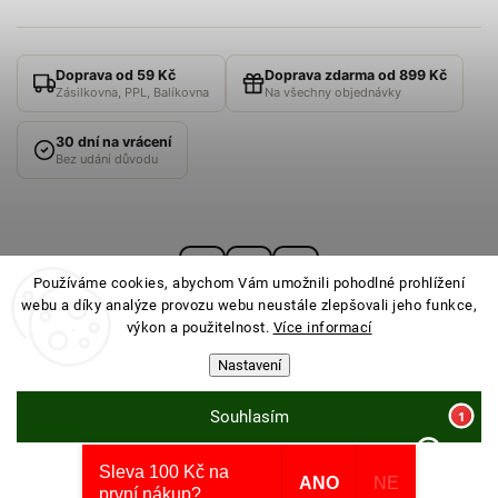
Doprava od 59 Kč
Doprava zdarma od 899 Kč
Zásilkovna, PPL, Balíkovna
Na všechny objednávky
30 dní na vrácení
Bez udání důvodu
Používáme cookies, abychom Vám umožnili pohodlné prohlížení
webu a díky analýze provozu webu neustále zlepšovali jeho funkce,
výkon a použitelnost.
Více informací
Nastavení
© 2026
PONOŽKOVNA
· Všechna práva vyhrazena ·
Nastavení cookies
Souhlasím
Sleva 100 Kč na
Odmítnout
Vytvořil Shoptet
ANO
NE
první nákup?