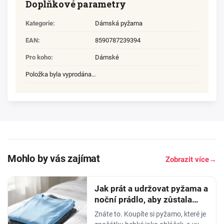
Doplňkové parametry
Kategorie
:
Dámská pyžama
EAN
:
8590787239394
Pro koho
:
Dámské
Položka byla vyprodána…
Mohlo by vás zajímat
Zobrazit více
→
Jak prát a udržovat pyžama a
noční prádlo, aby zůstala
měkká
Znáte to. Koupíte si pyžamo, které je