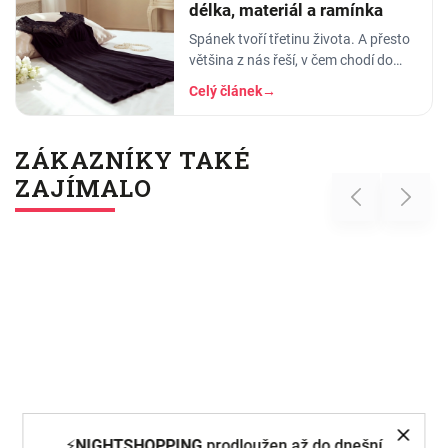
délka, materiál a ramínka
Spánek tvoří třetinu života. A přesto
většina z nás řeší, v čem chodí do
práce, do divadla nebo na rande, ale
Celý článek
→
to, v čem stráví těch osm hodin…
ZÁKAZNÍKY TAKÉ
ZAJÍMALO
Previous
Next
⚡
NIGHTSHOPPING
prodloužen až do dnešní