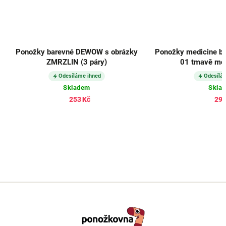
Ponožky barevné DEWOW s obrázky
Ponožky medicine 
ZMRZLIN (3 páry)
01 tmavě mod
Odesíláme ihned
Odesílá
Skladem
Skla
253 Kč
298