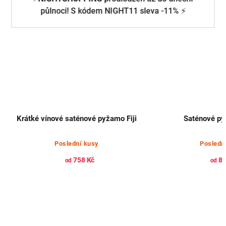
půlnoci! S kódem NIGHT11 sleva -11% ⚡
Krátké vínové saténové pyžamo Fiji
Saténové py
Poslední kusy
Posledn
758 Kč
85
od
od