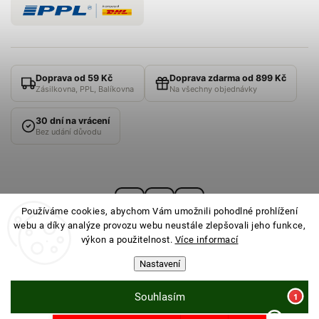
Doprava od 59 Kč
Doprava zdarma od 899 Kč
Zásilkovna, PPL, Balíkovna
Na všechny objednávky
30 dní na vrácení
Bez udání důvodu
Používáme cookies, abychom Vám umožnili pohodlné prohlížení
webu a díky analýze provozu webu neustále zlepšovali jeho funkce,
výkon a použitelnost.
Více informací
Nastavení
© 2026
PONOŽKOVNA
· Všechna práva vyhrazena ·
Nastavení cookies
Souhlasím