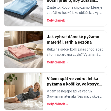
noční prádlo, aby zůstala
měkká
Znáte to. Koupíte si pyžamo, které je
zpočátku hebké jako obláček, a vy v
něm usínáte s pocitem, že spíte v
Celý článek
→
luxusu. Po pár měsících praní z něj…
Jak vybrat dámské pyžamo:
materiál, střih a sezóna
Ruku na srdce: kolik z nás chodí spát
v tom, co zrovna zbylo? Vytahané
tričko po manželovi, staré legíny,
Celý článek
→
jedna nohavice nahoře, druhá dole.
A…
V čem spát ve vedru: lehká
pyžama a košilky, ve kterých
se nezapaříte
V čem se nejlépe spí ve vedru?
Srovnání materiálů (bavlna, viskóza,
len, hedvábí) a tipy na lehká letní
Celý článek
→
pyžama a noční košilky, ve kterých