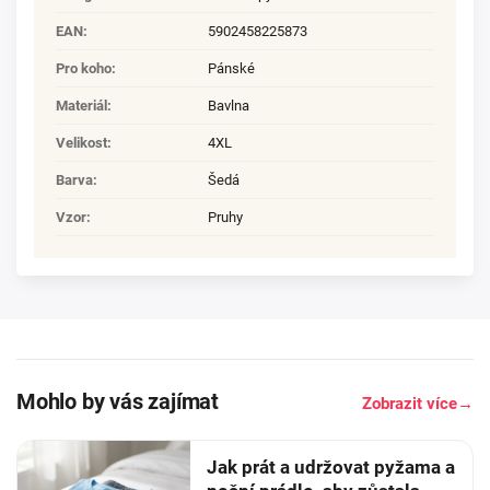
EAN
:
5902458225873
Pro koho
:
Pánské
Materiál
:
Bavlna
Velikost
:
4XL
Barva
:
Šedá
Vzor
:
Pruhy
Mohlo by vás zajímat
Zobrazit více
→
Jak prát a udržovat pyžama a