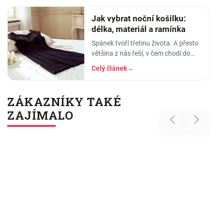
se…
Jak vybrat noční košilku:
délka, materiál a ramínka
Spánek tvoří třetinu života. A přesto
většina z nás řeší, v čem chodí do
práce, do divadla nebo na rande, ale
Celý článek
→
to, v čem stráví těch osm hodin…
ZÁKAZNÍKY TAKÉ
ZAJÍMALO
Previous
Next