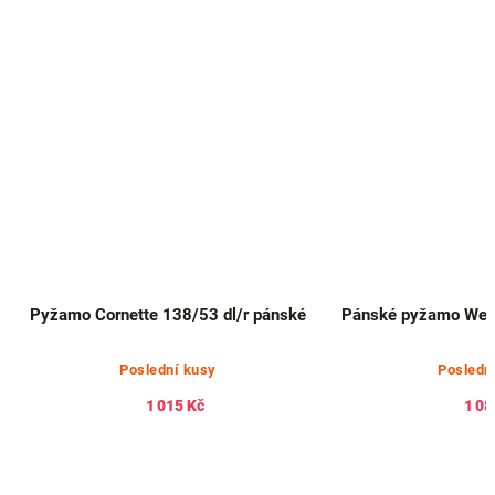
Pyžamo Cornette 138/53 dl/r pánské
Pánské
Poslední kusy
Posledn
1 015 Kč
1 08