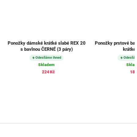
Ponožky dámské krátké slabé REX 20
Ponožky prstové ba
s bavlnou ČERNÉ (3 páry)
krátké
Odesíláme ihned
Odesílá
Skladem
Skla
224 Kč
182