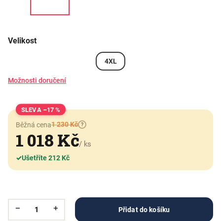
Velikost
4XL
Možnosti doručení
–17 %
1 230 Kč
Běžná cena
?
1 018 Kč
/ ks
✓
Ušetříte 212 Kč
Přidat do košíku