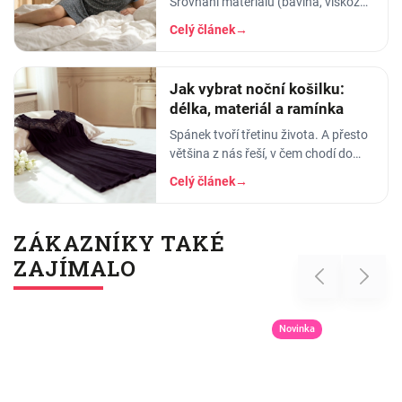
Srovnání materiálů (bavlna, viskóza,
len, hedvábí) a tipy na lehká letní
Celý článek
→
pyžama a noční košilky, ve kterých
se…
Jak vybrat noční košilku:
délka, materiál a ramínka
Spánek tvoří třetinu života. A přesto
většina z nás řeší, v čem chodí do
práce, do divadla nebo na rande, ale
Celý článek
→
to, v čem stráví těch osm hodin…
ZÁKAZNÍKY TAKÉ
ZAJÍMALO
Previous
Next
Novinka