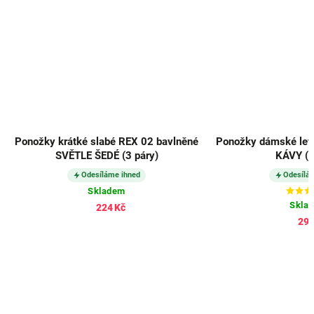
Ponožky krátké slabé REX 02 bavlněné
Ponožky dámské letn
SVĚTLE ŠEDÉ (3 páry)
KÁVY (3
Odesíláme ihned
Odesílá
Skladem
Skla
224 Kč
298