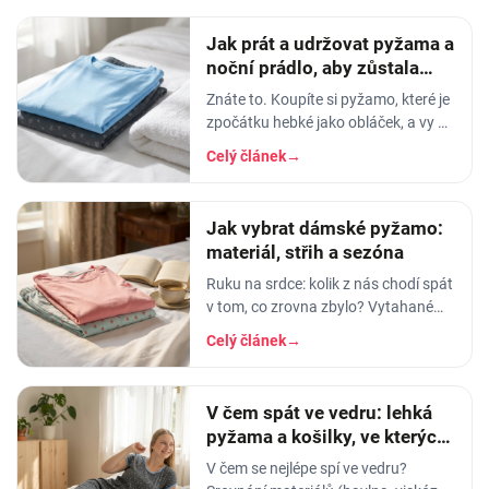
Jak prát a udržovat pyžama a
noční prádlo, aby zůstala
měkká
Znáte to. Koupíte si pyžamo, které je
zpočátku hebké jako obláček, a vy v
něm usínáte s pocitem, že spíte v
Celý článek
→
luxusu. Po pár měsících praní z něj…
Jak vybrat dámské pyžamo:
materiál, střih a sezóna
Ruku na srdce: kolik z nás chodí spát
v tom, co zrovna zbylo? Vytahané
tričko po manželovi, staré legíny,
Celý článek
→
jedna nohavice nahoře, druhá dole.
A…
V čem spát ve vedru: lehká
pyžama a košilky, ve kterých
se nezapaříte
V čem se nejlépe spí ve vedru?