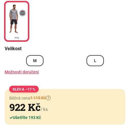
mix
Velikost
M
L
Možnosti doručení
–17 %
1 115 Kč
Běžná cena
?
922 Kč
/ ks
✓
Ušetříte 193 Kč