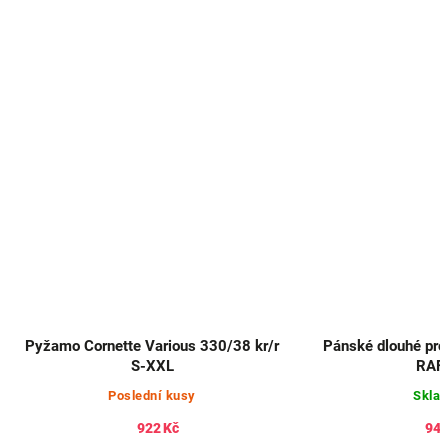
Pyžamo Cornette Various 330/38 kr/r
Pánské dlouhé pro
S-XXL
RAF
Poslední kusy
Skla
922 Kč
945