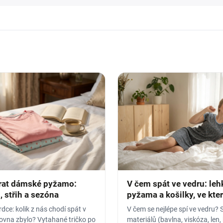
rat dámské pyžamo:
V čem spát ve vedru: leh
, střih a sezóna
pyžama a košilky, ve kte
nezapaříte
dce: kolik z nás chodí spát v
V čem se nejlépe spí ve vedru? 
rovna zbylo? Vytahané tričko po
materiálů (bavlna, viskóza, len,