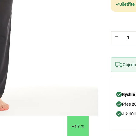
✓
Ušetříte
Objedne
Rychlé
Přes
2
Již
10 l
–17 %