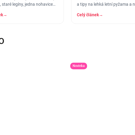
 staré legíny, jedna nohavice
a tipy na lehká letní pyžama a 
ruhá dole. A…
košilky, ve kterých se…
ek
→
Celý článek
→
O
Novinka