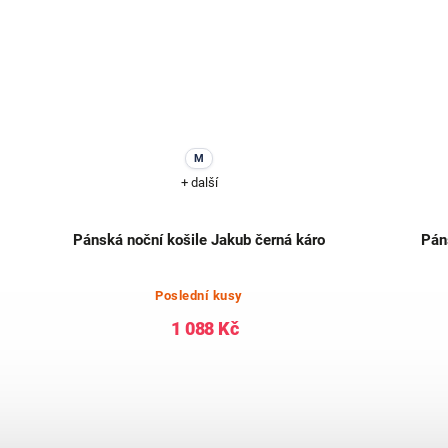
M
+ další
ruhy
Pánská noční košile Jakub černá káro
Pán
Poslední kusy
1 088 Kč