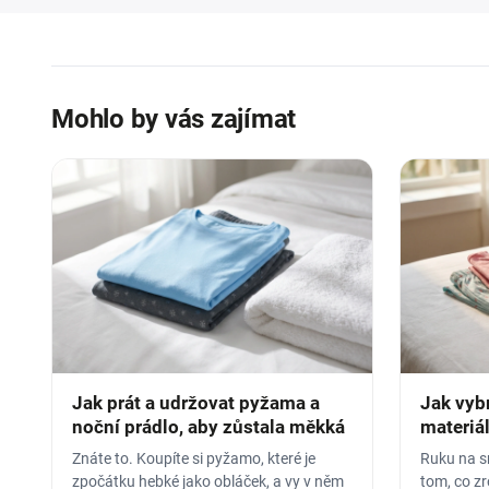
Mohlo by vás zajímat
Jak prát a udržovat pyžama a
Jak vyb
noční prádlo, aby zůstala měkká
materiál
Znáte to. Koupíte si pyžamo, které je
Ruku na sr
zpočátku hebké jako obláček, a vy v něm
tom, co z