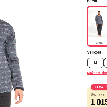
Barva
grafit
Velikost
M
Možnosti do
–
Běžná cen
1 01