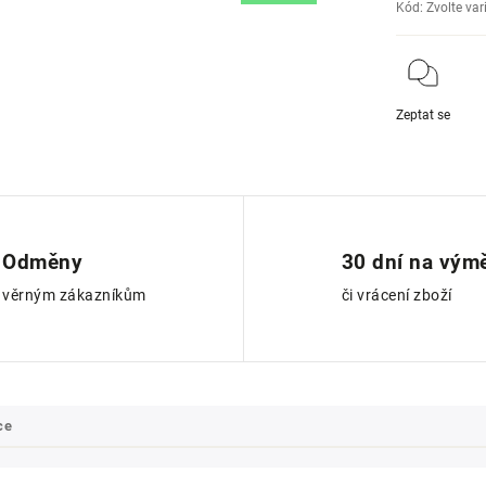
Kód:
Zvolte var
Zeptat se
Odměny
30 dní na vým
věrným zákazníkům
či vrácení zboží
ce