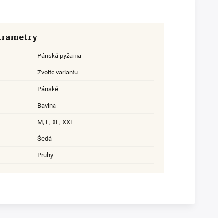
arametry
Pánská pyžama
Zvolte variantu
Pánské
Bavlna
M
,
L
,
XL
,
XXL
Šedá
Pruhy