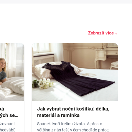
Zobrazit více
→
ká
Jak vybrat noční košilku: délka,
rých se
materiál a ramínka
Srovnání
Spánek tvoří třetinu života. A přesto
 hedvábí)
většina z nás řeší, v čem chodí do práce,