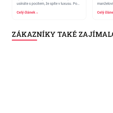
usínáte s pocitem, že spíte v luxusu. Po
manželovi,
pár měsících praní z něj…
nahoře, d
Celý článek
→
Celý člán
ZÁKAZNÍKY TAKÉ ZAJÍMAL