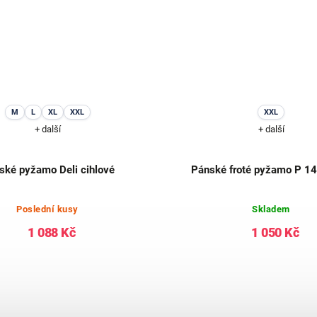
M
L
XL
XXL
XXL
+ další
+ další
ské pyžamo Deli cihlové
Pánské froté pyžamo P 1
Poslední kusy
Skladem
1 088 Kč
1 050 Kč