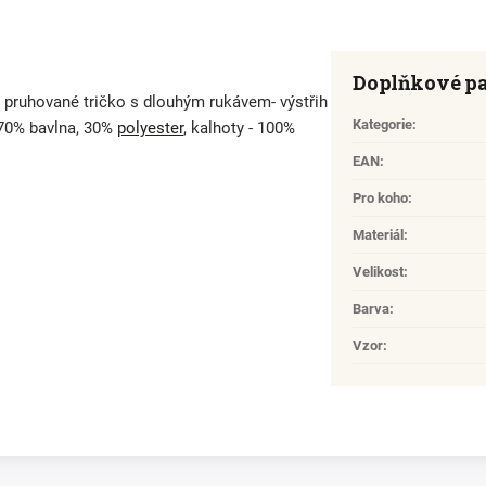
Doplňkové p
- pruhované tričko s dlouhým rukávem- výstřih
Kategorie
:
- 70% bavlna, 30%
polyester
, kalhoty - 100%
EAN
:
Pro koho
:
Materiál
:
Velikost
:
Barva
:
Vzor
: