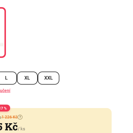
L
XL
XXL
ručení
17 %
1 226 Kč
a
?
5 Kč
/ ks