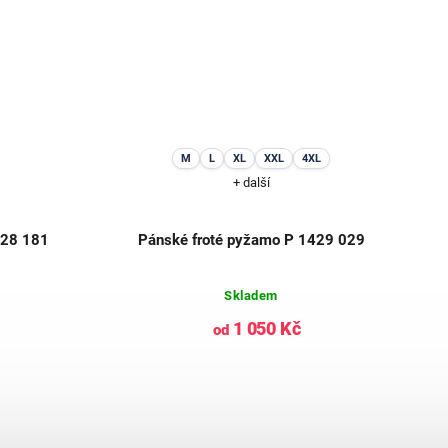
M
L
XL
XXL
4XL
+ další
428 181
Pánské froté pyžamo P 1429 029
Skladem
1 050 Kč
od