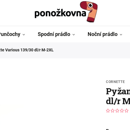
Punčochy
Spodní prádlo
Noční prádlo
te Various 139/30 dl/r M-2XL
CORNETTE
Pyžam
dl/r 