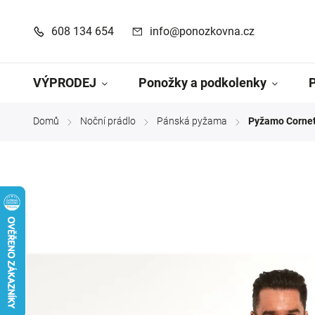
608 134 654
info@ponozkovna.cz
VÝPRODEJ
Ponožky a podkolenky
Domů
Noční prádlo
Pánská pyžama
Pyžamo Cornet
/
/
/