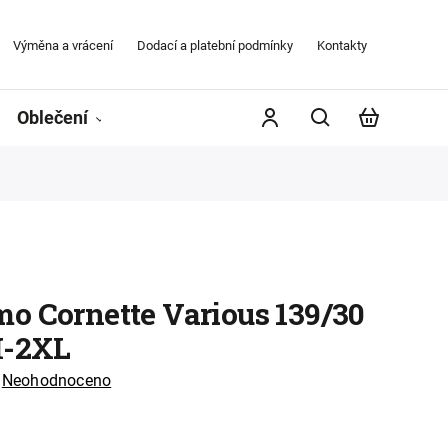
Výměna a vrácení
Dodací a platební podmínky
Kontakty
Obchodní
Oblečení
Župany
Kontakty
Značky
o Cornette Various 139/30
M-2XL
Neohodnoceno