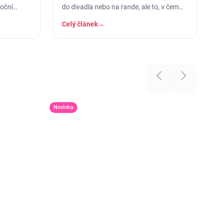
noční
do divadla nebo na rande, ale to, v čem
stráví těch osm hodin…
Celý článek
→
Previous
Next
Novinka