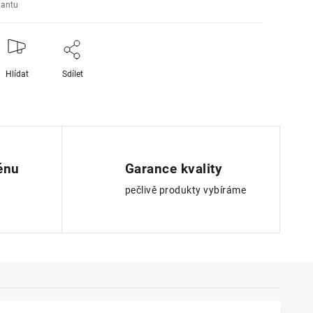
iantu
Hlídat
Sdílet
ěnu
Garance kvality
pečlivě produkty vybíráme