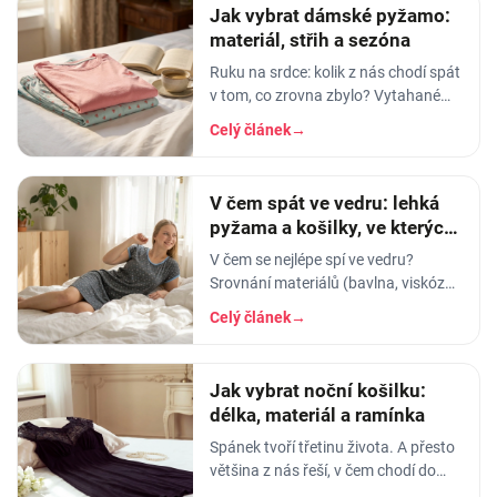
Jak vybrat dámské pyžamo:
materiál, střih a sezóna
Ruku na srdce: kolik z nás chodí spát
v tom, co zrovna zbylo? Vytahané
tričko po manželovi, staré legíny,
Celý článek
→
jedna nohavice nahoře, druhá dole.
A…
V čem spát ve vedru: lehká
pyžama a košilky, ve kterých
se nezapaříte
V čem se nejlépe spí ve vedru?
Srovnání materiálů (bavlna, viskóza,
len, hedvábí) a tipy na lehká letní
Celý článek
→
pyžama a noční košilky, ve kterých
se…
Jak vybrat noční košilku:
délka, materiál a ramínka
Spánek tvoří třetinu života. A přesto
většina z nás řeší, v čem chodí do
práce, do divadla nebo na rande, ale