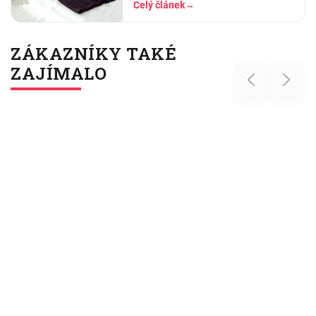
Celý článek
→
to, v čem stráví těch osm hodin…
ZÁKAZNÍKY TAKÉ
ZAJÍMALO
Previous
Next