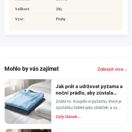
Velikost
:
3XL
Vzor
:
Pruhy
Mohlo by vás zajímat
Zobrazit více
→
Jak prát a udržovat pyžama a
noční prádlo, aby zůstala
měkká
Znáte to. Koupíte si pyžamo, které je
zpočátku hebké jako obláček, a vy v
něm usínáte s pocitem, že spíte v
Celý článek
→
luxusu. Po pár měsících praní z něj…