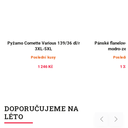
Pyžamo Cornette Various 139/36 dl/r
Pánské flanelové
3XL-5XL
modro-zel
Poslední kusy
Posledn
1 246 Kč
1 33
DOPORUČUJEME NA
LÉTO
Previous
Next