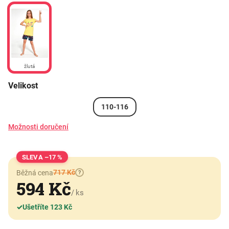
žlutá
Velikost
110-116
Možnosti doručení
–17 %
717 Kč
Běžná cena
?
594 Kč
/ ks
✓
Ušetříte 123 Kč