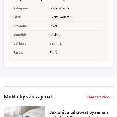
Kategorie
:
Dívčí pyžama
EAN
:
Zvolte variantu
Pro koho
:
Dívčí
Materiál
:
Bavlna
Velikost
:
110-116
Barva
:
Žlutá
Mohlo by vás zajímat
Zobrazit více
→
Jak prát a udržovat pyžama a