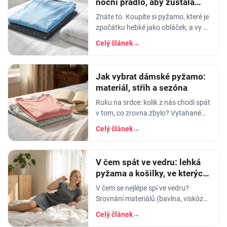
noční prádlo, aby zůstala
měkká
Znáte to. Koupíte si pyžamo, které je
zpočátku hebké jako obláček, a vy v
něm usínáte s pocitem, že spíte v
Celý článek
→
luxusu. Po pár měsících praní z něj…
Jak vybrat dámské pyžamo:
materiál, střih a sezóna
Ruku na srdce: kolik z nás chodí spát
v tom, co zrovna zbylo? Vytahané
tričko po manželovi, staré legíny,
Celý článek
→
jedna nohavice nahoře, druhá dole.
A…
V čem spát ve vedru: lehká
pyžama a košilky, ve kterých
se nezapaříte
V čem se nejlépe spí ve vedru?
Srovnání materiálů (bavlna, viskóza,
len, hedvábí) a tipy na lehká letní
Celý článek
→
pyžama a noční košilky, ve kterých