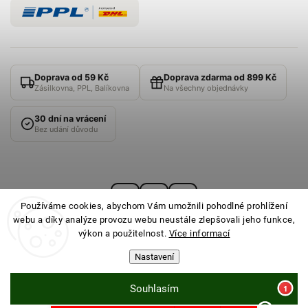
Doprava od 59 Kč
Doprava zdarma od 899 Kč
Zásilkovna, PPL, Balíkovna
Na všechny objednávky
30 dní na vrácení
Bez udání důvodu
Používáme cookies, abychom Vám umožnili pohodlné prohlížení
webu a díky analýze provozu webu neustále zlepšovali jeho funkce,
výkon a použitelnost.
Více informací
Nastavení
© 2026
PONOŽKOVNA
· Všechna práva vyhrazena ·
Nastavení cookies
Souhlasím