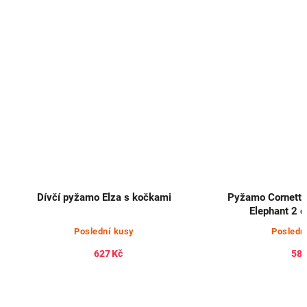
Dívčí pyžamo Elza s kočkami
Pyžamo Cornette
Elephant 2 d
Poslední kusy
Posledn
627 Kč
581