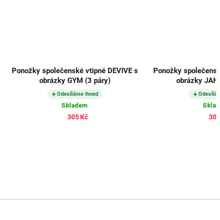
Ponožky společenské vtipné DEVIVE s
Ponožky společensk
obrázky GYM (3 páry)
obrázky JAHO
Odesíláme ihned
Odesílá
Skladem
Skla
305 Kč
305