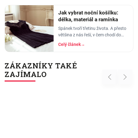
se…
Jak vybrat noční košilku:
délka, materiál a ramínka
Spánek tvoří třetinu života. A přesto
většina z nás řeší, v čem chodí do
práce, do divadla nebo na rande, ale
Celý článek
→
to, v čem stráví těch osm hodin…
ZÁKAZNÍKY TAKÉ
ZAJÍMALO
Previous
Next