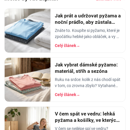
Jak prát a udržovat pyžama a
noční prádlo, aby zůstala
měkká
Znáte to. Koupíte si pyžamo, které je
zpočátku hebké jako obláček, a vy v
něm usínáte s pocitem, že spíte v
Celý článek
→
luxusu. Po pár měsících praní z něj…
Jak vybrat dámské pyžamo:
materiál, střih a sezóna
Ruku na srdce: kolik z nás chodí spát
v tom, co zrovna zbylo? Vytahané
tričko po manželovi, staré legíny,
Celý článek
→
jedna nohavice nahoře, druhá dole.
A…
V čem spát ve vedru: lehká
pyžama a košilky, ve kterých
se nezapaříte
V čem se nejlépe spí ve vedru?