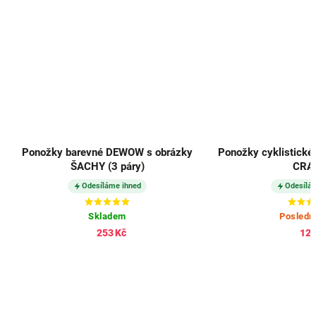
Ponožky barevné DEWOW s obrázky
Ponožky cyklistické
ŠACHY (3 páry)
CRA
Odesíláme ihned
Odesílá
Skladem
Posledn
253 Kč
121