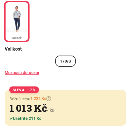
melanž
Velikost
170/S
Možnosti doručení
–17 %
1 224 Kč
Běžná cena
?
1 013 Kč
/ ks
✓
Ušetříte 211 Kč