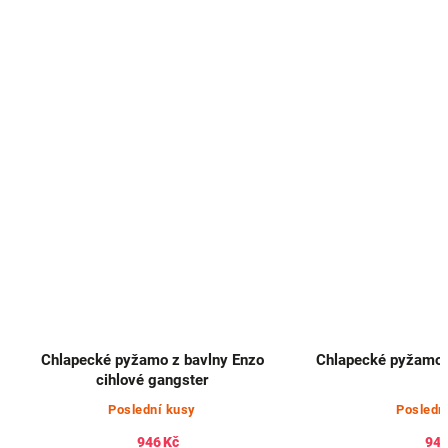
Chlapecké pyžamo z bavlny Enzo
Chlapecké pyžamo 
cihlové gangster
Poslední kusy
Posledn
946 Kč
946