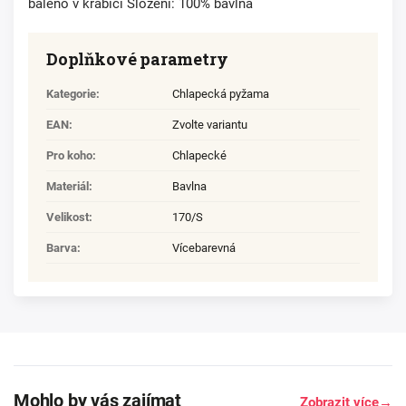
baleno v krabici Složení: 100% bavlna
Doplňkové parametry
Kategorie
:
Chlapecká pyžama
EAN
:
Zvolte variantu
Pro koho
:
Chlapecké
Materiál
:
Bavlna
Velikost
:
170/S
Barva
:
Vícebarevná
Mohlo by vás zajímat
Zobrazit více
→