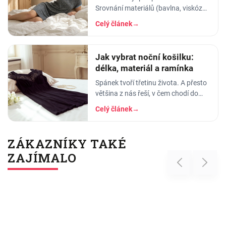
Srovnání materiálů (bavlna, viskóza,
len, hedvábí) a tipy na lehká letní
Celý článek
→
pyžama a noční košilky, ve kterých
se…
Jak vybrat noční košilku:
délka, materiál a ramínka
Spánek tvoří třetinu života. A přesto
většina z nás řeší, v čem chodí do
práce, do divadla nebo na rande, ale
Celý článek
→
to, v čem stráví těch osm hodin…
ZÁKAZNÍKY TAKÉ
ZAJÍMALO
Previous
Next