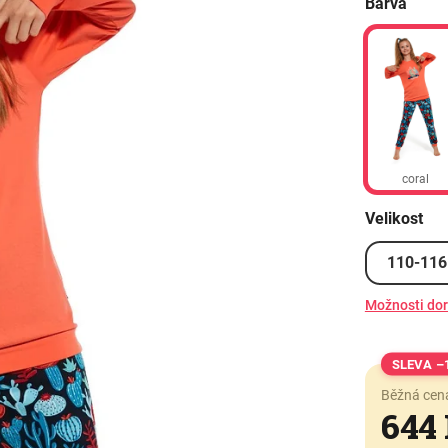
Barva
coral
Velikost
110-116
Možnosti do
–
Běžná cen
644