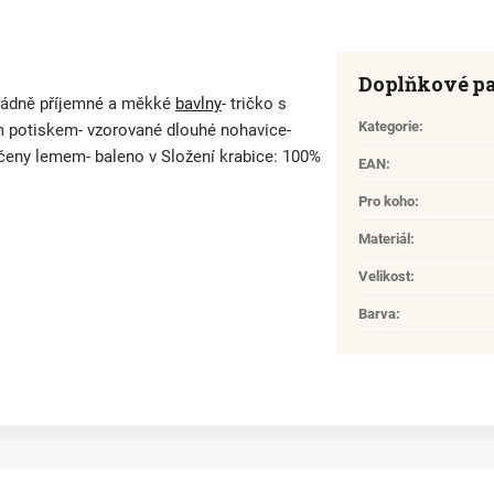
Doplňkové p
ořádně příjemné a měkké
bavlny
- tričko s
Kategorie
:
 potiskem- vzorované dlouhé nohavice-
eny lemem- baleno v Složení krabice: 100%
EAN
:
Pro koho
:
Materiál
:
Velikost
:
Barva
: