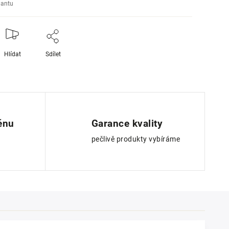
iantu
Hlídat
Sdílet
ěnu
Garance kvality
pečlivě produkty vybíráme