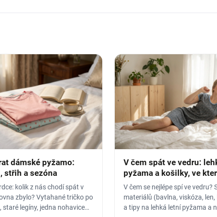
rat dámské pyžamo:
V čem spát ve vedru: leh
, střih a sezóna
pyžama a košilky, ve kte
nezapaříte
dce: kolik z nás chodí spát v
V čem se nejlépe spí ve vedru? 
rovna zbylo? Vytahané tričko po
materiálů (bavlna, viskóza, len,
 staré legíny, jedna nohavice
a tipy na lehká letní pyžama a 