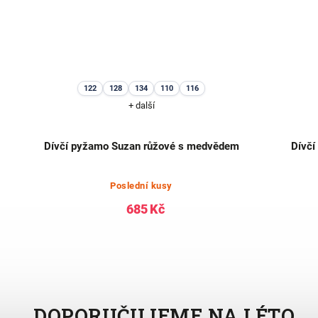
122
128
134
110
116
+ další
m
Dívčí pyžamo Suzan růžové s medvědem
Dívčí
Poslední kusy
685 Kč
DOPORUČUJEME NA LÉTO