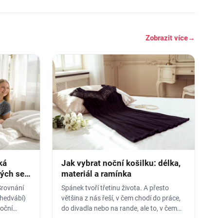
Zobrazit více
→
ká
Jak vybrat noční košilku: délka,
rých se
materiál a ramínka
Srovnání
Spánek tvoří třetinu života. A přesto
 hedvábí)
většina z nás řeší, v čem chodí do práce,
noční
do divadla nebo na rande, ale to, v čem