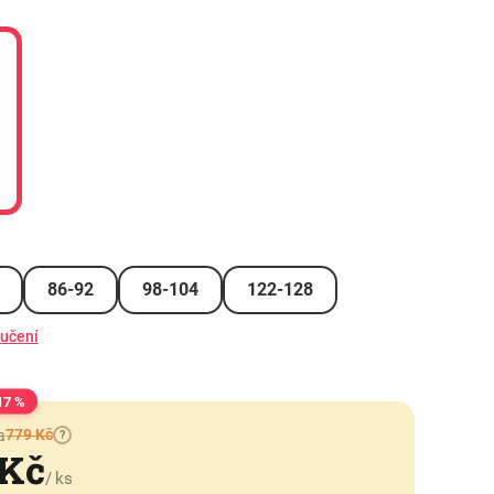
86-92
98-104
122-128
ručení
17 %
779 Kč
a
?
 Kč
/ ks