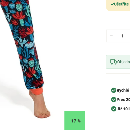
✓
Ušetříte
Objedne
Rychlé
Přes
2
Již
10 l
–17 %