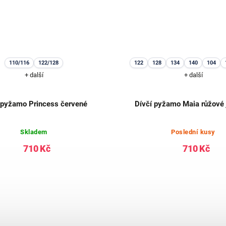
110/116
122/128
122
128
134
140
104
+ další
+ další
 pyžamo Princess červené
Dívčí pyžamo Maia růžové
Skladem
Poslední kusy
710 Kč
710 Kč