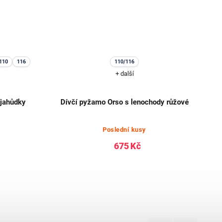
110
116
110/116
+ další
 jahůdky
Dívčí pyžamo Orso s lenochody růžové
Poslední kusy
675 Kč