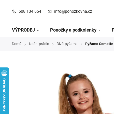
608 134 654
info@ponozkovna.cz
VÝPRODEJ
Ponožky a podkolenky
Domů
Noční prádlo
Dívčí pyžama
Pyžamo Cornette 
/
/
/