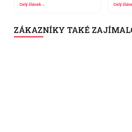
pár měsících praní z něj…
nahoře, d
Celý článek
→
Celý člán
ZÁKAZNÍKY TAKÉ ZAJÍMAL