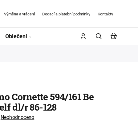
Výměna a vrácení
Dodací a platební podmínky
Kontakty
Obchodní
Oblečení
Župany
Kontakty
Značky
o Cornette 594/161 Be
lf dl/r 86-128
Neohodnoceno