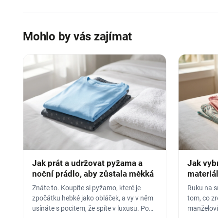
Mohlo by vás zajímat
Jak prát a udržovat pyžama a
Jak vyb
noční prádlo, aby zůstala měkká
materiál
Znáte to. Koupíte si pyžamo, které je
Ruku na sr
zpočátku hebké jako obláček, a vy v něm
tom, co z
usínáte s pocitem, že spíte v luxusu. Po
manželovi,