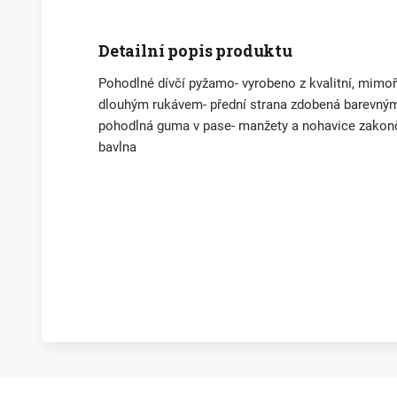
Detailní popis produktu
Pohodlné dívčí pyžamo- vyrobeno z kvalitní, mim
dlouhým rukávem- přední strana zdobená barevným
pohodlná guma v pase- manžety a nohavice zakonč
bavlna