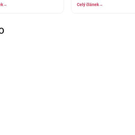
ruhá dole. A…
košilky, ve kterých se…
ek
→
Celý článek
→
O