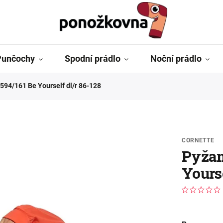
Punčochy
Spodní prádlo
Noční prádlo
594/161 Be Yourself dl/r 86-128
CORNETTE
Pyžam
Yourse