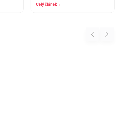
stráví těch osm hodin…
Celý článek
→
Previous
Next