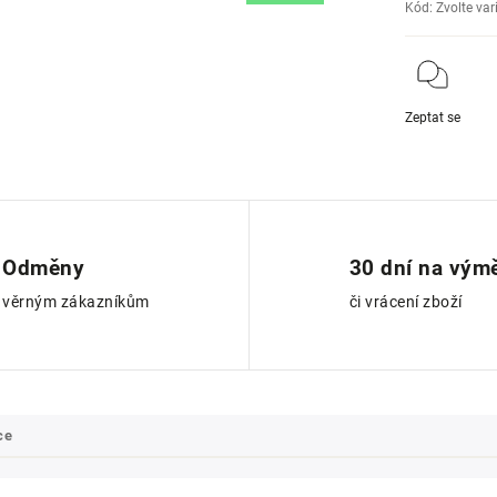
Kód:
Zvolte var
Zeptat se
Odměny
30 dní na vým
věrným zákazníkům
či vrácení zboží
ce