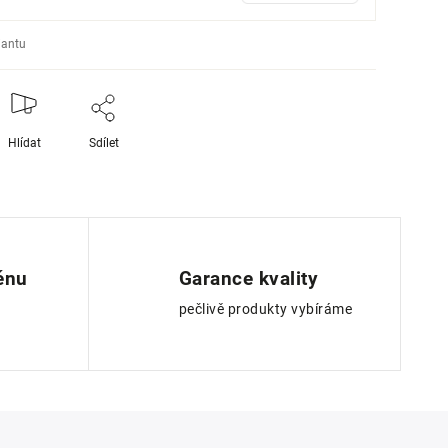
iantu
Hlídat
Sdílet
ěnu
Garance kvality
pečlivě produkty vybíráme