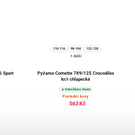
110-116
98-104
122-128
+ další
 Sport
Pyžamo Cornette 789/125 Crocodiles
kr/r chlapecké
Odesíláme ihned
Poslední kusy
563 Kč