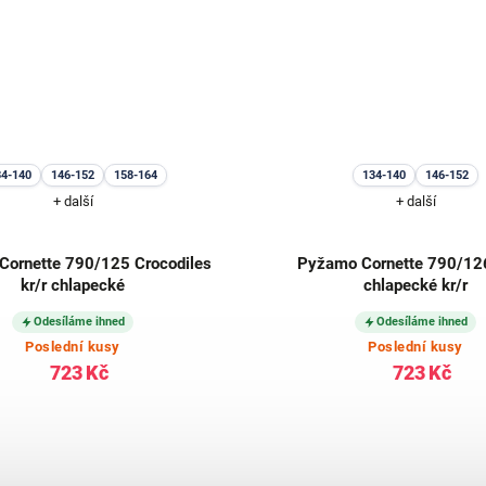
34-140
146-152
158-164
134-140
146-152
+ další
+ další
ornette 790/125 Crocodiles
Pyžamo Cornette 790/126
kr/r chlapecké
chlapecké kr/r
Odesíláme ihned
Odesíláme ihned
Poslední kusy
Poslední kusy
723 Kč
723 Kč