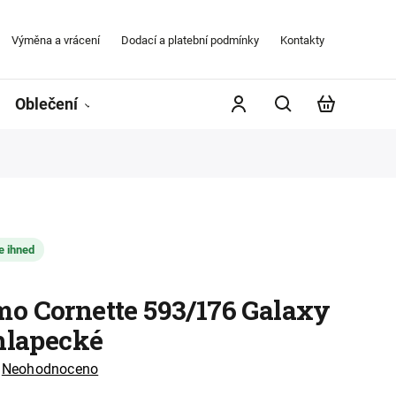
Výměna a vrácení
Dodací a platební podmínky
Kontakty
Obchodní
Oblečení
Župany
Kontakty
Značky
e ihned
o Cornette 593/176 Galaxy
chlapecké
Neohodnoceno