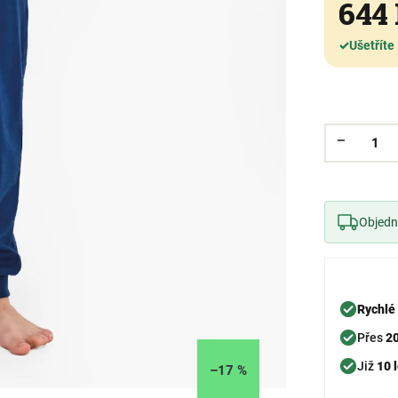
644
✓
Ušetříte
Objedne
Rychlé
Přes
2
Již
10 l
–17 %