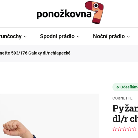
Punčochy
Spodní prádlo
Noční prádlo
ette 593/176 Galaxy dl/r chlapecké
Odesílám
CORNETTE
Pyžam
dl/r 