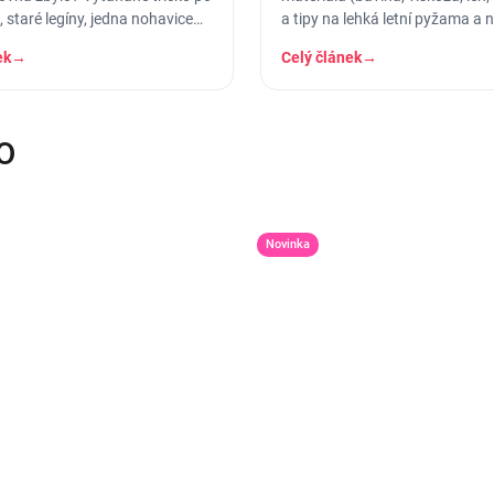
 staré legíny, jedna nohavice
a tipy na lehká letní pyžama a 
ruhá dole. A…
košilky, ve kterých se…
ek
→
Celý článek
→
O
Novinka