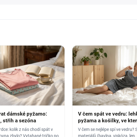
rat dámské pyžamo:
V čem spát ve vedru: leh
, střih a sezóna
pyžama a košilky, ve kte
nezapaříte
dce: kolik z nás chodí spát v
V čem se nejlépe spí ve vedru? 
rovna zbylo? Vytahané tričko po
materiálů (bavlna, viskóza, len,