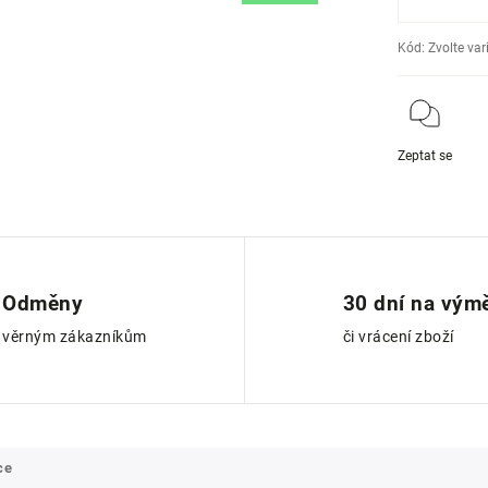
Kód:
Zvolte var
Zeptat se
Odměny
30 dní na vým
věrným zákazníkům
či vrácení zboží
ce