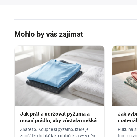
Mohlo by vás zajímat
Jak prát a udržovat pyžama a
Jak vyb
noční prádlo, aby zůstala měkká
materiál
Znáte to. Koupíte si pyžamo, které je
Ruku na sr
zpočátku hebké jako obláček, a vy v něm
tom, co z