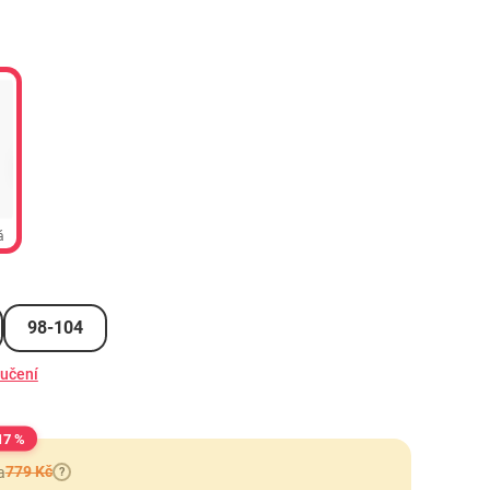
á
98-104
ručení
17 %
779 Kč
a
?