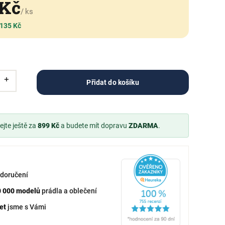
 Kč
/ ks
 135 Kč
Přidat do košíku
jte ještě za
899 Kč
a budete mít dopravu
ZDARMA
.
doručení
0 000 modelů
prádla a oblečení
et
jsme s Vámi