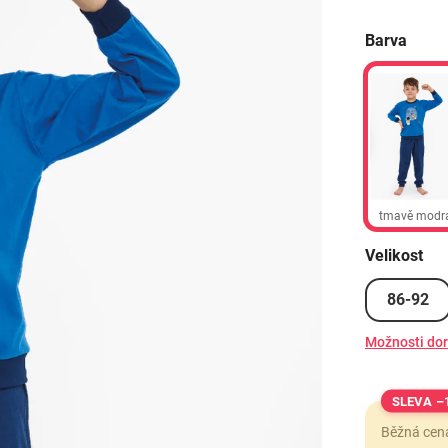
Barva
tmavě modr
Velikost
86-92
Možnosti do
–
Běžná cen