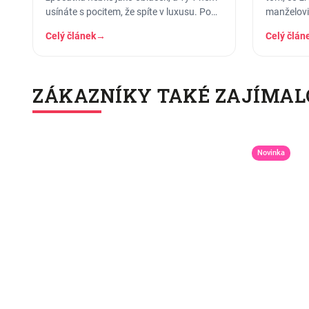
usínáte s pocitem, že spíte v luxusu. Po
manželovi,
pár měsících praní z něj…
nahoře, d
Celý článek
→
Celý člán
ZÁKAZNÍKY TAKÉ ZAJÍMAL
Novinka