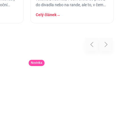
noční
do divadla nebo na rande, ale to, v čem
stráví těch osm hodin…
Celý článek
→
Previous
Next
Novinka