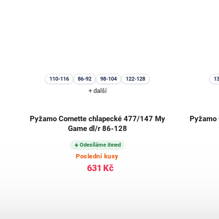
110-116
86-92
98-104
122-128
1
+ další
/r
Pyžamo Cornette chlapecké 477/147 My
Pyžamo C
Game dl/r 86-128
Odesíláme ihned
Poslední kusy
631 Kč