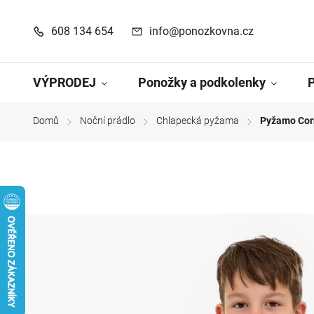
608 134 654
info@ponozkovna.cz
VÝPRODEJ
Ponožky a podkolenky
Domů
Noční prádlo
Chlapecká pyžama
Pyžamo Corn
/
/
/