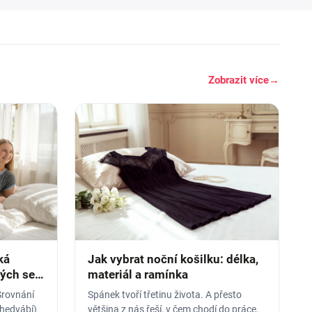
Zobrazit více
→
ká
Jak vybrat noční košilku: délka,
rých se
materiál a ramínka
Srovnání
Spánek tvoří třetinu života. A přesto
 hedvábí)
většina z nás řeší, v čem chodí do práce,