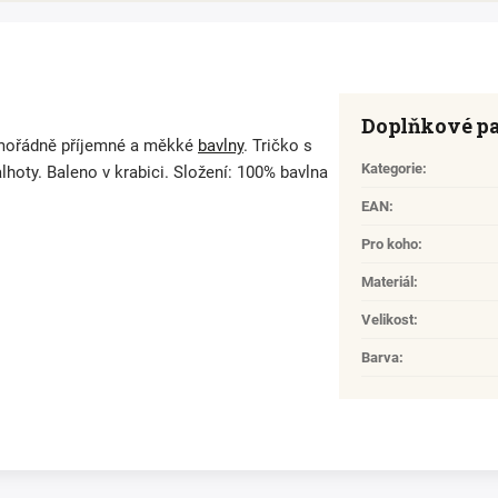
Doplňkové p
imořádně příjemné a měkké
bavlny
. Tričko s
Kategorie
:
oty. Baleno v krabici. Složení: 100% bavlna
EAN
:
Pro koho
:
Materiál
:
Velikost
:
Barva
: