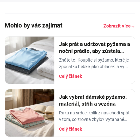
Mohlo by vás zajímat
Zobrazit více
→
Jak prát a udržovat pyžama a
noční prádlo, aby zůstala
měkká
Znáte to. Koupíte si pyžamo, které je
zpočátku hebké jako obláček, a vy v
něm usínáte s pocitem, že spíte v
Celý článek
→
luxusu. Po pár měsících praní z něj…
Jak vybrat dámské pyžamo:
materiál, střih a sezóna
Ruku na srdce: kolik z nás chodí spát
v tom, co zrovna zbylo? Vytahané
tričko po manželovi, staré legíny,
Celý článek
→
jedna nohavice nahoře, druhá dole.
A…