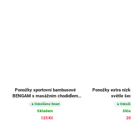
Ponožky sportovní bambusové
Ponožky extra nízk
BENGAM s masážním chodidlem
světle šedé
ČERNÉ
Odesíláme ihned
Odesílá
Skladem
Skla
125 Kč
200