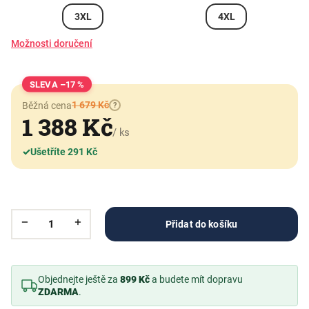
3XL
4XL
Možnosti doručení
–17 %
1 679 Kč
Běžná cena
?
1 388 Kč
/ ks
✓
Ušetříte 291 Kč
Přidat do košíku
Objednejte ještě za
899 Kč
a budete mít dopravu
ZDARMA
.