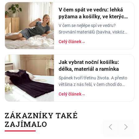
V čem spát ve vedru: lehká
pyžama a košilky, ve kterých
se nezapaříte
V čem se nejlépe spí ve vedru?
Srovnání materiálů (bavlna, viskóza,
len, hedvábí) a tipy na lehká letní
Celý článek
→
pyžama a noční košilky, ve kterých
se…
Jak vybrat noční košilku:
délka, materiál a ramínka
Spánek tvoří třetinu života. A přesto
většina z nás řeší, v čem chodí do
práce, do divadla nebo na rande, ale
Celý článek
→
to, v čem stráví těch osm hodin…
ZÁKAZNÍKY TAKÉ
ZAJÍMALO
Previous
Next