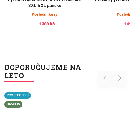
3XL-5XL pánské
Poslední kusy
Posledn
1 388 Kč
1 49
DOPORUČUJEME NA
LÉTO
Previous
Next
PROTI POCENÍ
BAMBUS