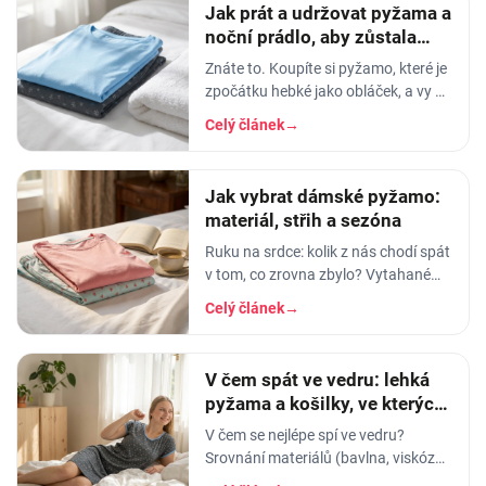
Jak prát a udržovat pyžama a
noční prádlo, aby zůstala
měkká
Znáte to. Koupíte si pyžamo, které je
zpočátku hebké jako obláček, a vy v
něm usínáte s pocitem, že spíte v
Celý článek
→
luxusu. Po pár měsících praní z něj…
Jak vybrat dámské pyžamo:
materiál, střih a sezóna
Ruku na srdce: kolik z nás chodí spát
v tom, co zrovna zbylo? Vytahané
tričko po manželovi, staré legíny,
Celý článek
→
jedna nohavice nahoře, druhá dole.
A…
V čem spát ve vedru: lehká
pyžama a košilky, ve kterých
se nezapaříte
V čem se nejlépe spí ve vedru?
Srovnání materiálů (bavlna, viskóza,
len, hedvábí) a tipy na lehká letní