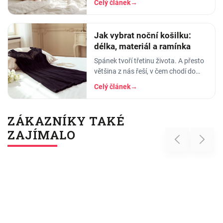
Celý článek
→
pyžama a noční košilky, ve kterých
se…
Jak vybrat noční košilku:
délka, materiál a ramínka
Spánek tvoří třetinu života. A přesto
většina z nás řeší, v čem chodí do
práce, do divadla nebo na rande, ale
Celý článek
→
to, v čem stráví těch osm hodin…
ZÁKAZNÍKY TAKÉ
ZAJÍMALO
Previous
Next