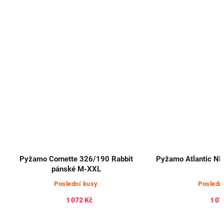
Pyžamo Cornette 326/190 Rabbit
Pyžamo Atlantic NM
pánské M-XXL
Poslední kusy
Posledn
1 072 Kč
1 07