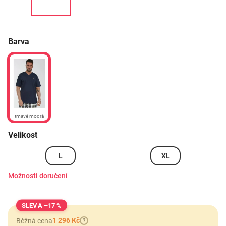
Barva
tmavě modrá
Velikost
L
XL
Možnosti doručení
–17 %
1 296 Kč
Běžná cena
?