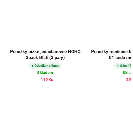
Ponožky nízké jednobarevné HOHO
Ponožky medicine 
3pack BÍLÉ (3 páry)
01 šedé mel
Odesíláme ihned
Odesílá
Skladem
Skla
119 Kč
298