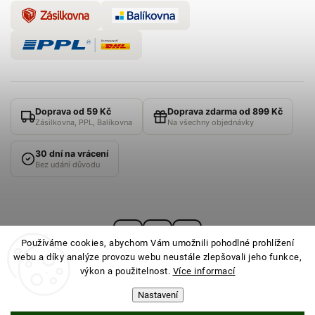
Doprava od 59 Kč
Doprava zdarma od 899 Kč
Zásilkovna, PPL, Balíkovna
Na všechny objednávky
30 dní na vrácení
Bez udání důvodu
Používáme cookies, abychom Vám umožnili pohodlné prohlížení
webu a díky analýze provozu webu neustále zlepšovali jeho funkce,
výkon a použitelnost.
Více informací
Nastavení
© 2026
PONOŽKOVNA
· Všechna práva vyhrazena ·