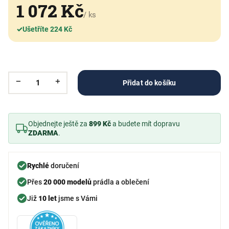
1 072 Kč
/ ks
✓
Ušetříte 224 Kč
Přidat do košíku
Objednejte ještě za
899 Kč
a budete mít dopravu
ZDARMA
.
Rychlé
doručení
Přes
20 000 modelů
prádla a oblečení
Již
10 let
jsme s Vámi