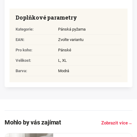
Doplňkové parametry
Kategorie
:
Pánská pyžama
EAN
:
Zvolte variantu
Pro koho
:
Pánské
Velikost
:
L
,
XL
Barva
:
Modrá
Mohlo by vás zajímat
Zobrazit více
→