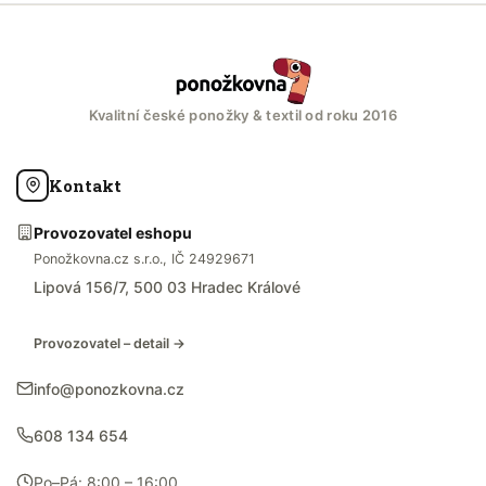
Kvalitní české ponožky & textil od roku 2016
Kontakt
Provozovatel eshopu
Ponožkovna.cz s.r.o., IČ 24929671
Lipová 156/7, 500 03 Hradec Králové
Provozovatel – detail →
info@ponozkovna.cz
608 134 654
Po–Pá: 8:00 – 16:00