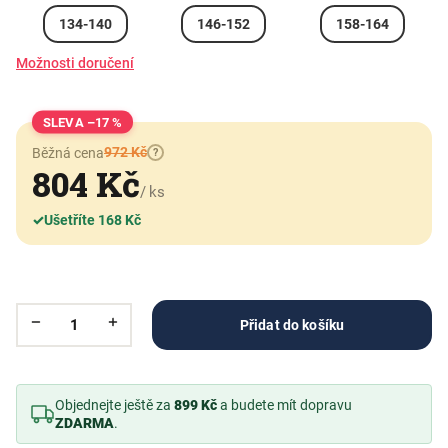
134-140
146-152
158-164
Možnosti doručení
–17 %
972 Kč
Běžná cena
?
804 Kč
/ ks
✓
Ušetříte 168 Kč
Přidat do košíku
Objednejte ještě za
899 Kč
a budete mít dopravu
ZDARMA
.