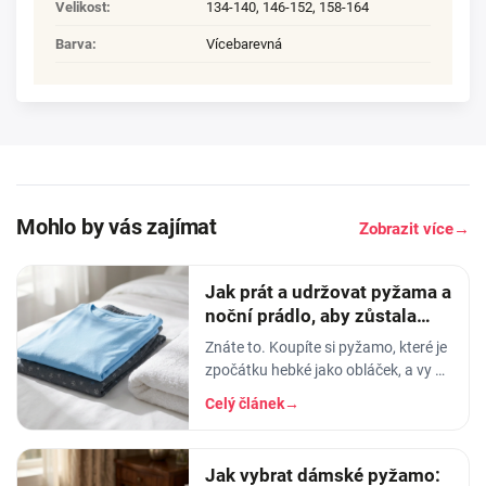
Velikost
:
134-140
,
146-152
,
158-164
Barva
:
Vícebarevná
Mohlo by vás zajímat
Zobrazit více
→
Jak prát a udržovat pyžama a
noční prádlo, aby zůstala
měkká
Znáte to. Koupíte si pyžamo, které je
zpočátku hebké jako obláček, a vy v
něm usínáte s pocitem, že spíte v
Celý článek
→
luxusu. Po pár měsících praní z něj…
Jak vybrat dámské pyžamo: