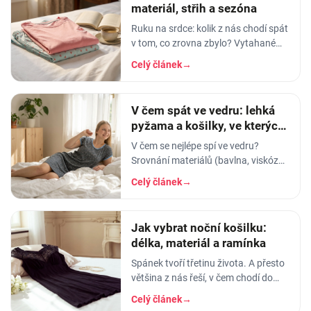
materiál, střih a sezóna
Ruku na srdce: kolik z nás chodí spát
v tom, co zrovna zbylo? Vytahané
tričko po manželovi, staré legíny,
Celý článek
→
jedna nohavice nahoře, druhá dole.
A…
V čem spát ve vedru: lehká
pyžama a košilky, ve kterých
se nezapaříte
V čem se nejlépe spí ve vedru?
Srovnání materiálů (bavlna, viskóza,
len, hedvábí) a tipy na lehká letní
Celý článek
→
pyžama a noční košilky, ve kterých
se…
Jak vybrat noční košilku:
délka, materiál a ramínka
Spánek tvoří třetinu života. A přesto
většina z nás řeší, v čem chodí do
práce, do divadla nebo na rande, ale
Celý článek
→
to, v čem stráví těch osm hodin…