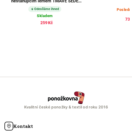
nestahujícím lemem TMAVĚ ŠEDÉ
(3 páry)
Odesíláme ihned
Posledn
Skladem
732
259 Kč
Kvalitní české ponožky & textil od roku 2016
Kontakt