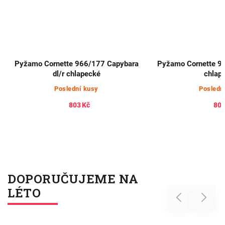
Pyžamo Cornette 966/177 Capybara
Pyžamo Cornette 96
dl/r chlapecké
chlap
Poslední kusy
Posledn
803 Kč
803
DOPORUČUJEME NA
LÉTO
Previous
Next