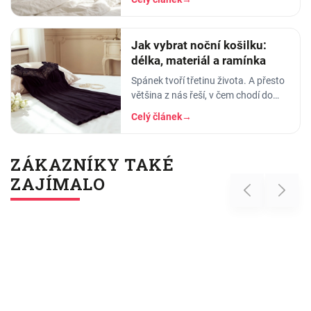
pyžama a noční košilky, ve kterých
se…
Jak vybrat noční košilku:
délka, materiál a ramínka
Spánek tvoří třetinu života. A přesto
většina z nás řeší, v čem chodí do
práce, do divadla nebo na rande, ale
Celý článek
→
to, v čem stráví těch osm hodin…
ZÁKAZNÍKY TAKÉ
ZAJÍMALO
Previous
Next