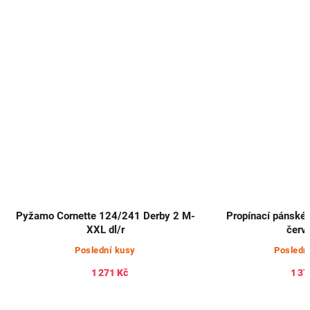
Pyžamo Cornette 124/241 Derby 2 M-
Propínací pánské
XXL dl/r
červ
Poslední kusy
Posledn
1 271 Kč
1 37