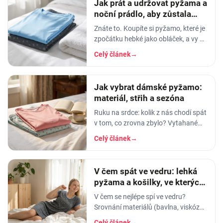
Jak prát a udržovat pyžama a
noční prádlo, aby zůstala
měkká
Znáte to. Koupíte si pyžamo, které je
zpočátku hebké jako obláček, a vy v
něm usínáte s pocitem, že spíte v
Celý článek
→
luxusu. Po pár měsících praní z něj…
Jak vybrat dámské pyžamo:
materiál, střih a sezóna
Ruku na srdce: kolik z nás chodí spát
v tom, co zrovna zbylo? Vytahané
tričko po manželovi, staré legíny,
Celý článek
→
jedna nohavice nahoře, druhá dole.
A…
V čem spát ve vedru: lehká
pyžama a košilky, ve kterých
se nezapaříte
V čem se nejlépe spí ve vedru?
Srovnání materiálů (bavlna, viskóza,
len, hedvábí) a tipy na lehká letní
Celý článek
→