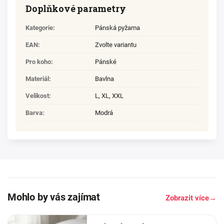
Doplňkové parametry
Kategorie
:
Pánská pyžama
EAN
:
Zvolte variantu
Pro koho
:
Pánské
Materiál
:
Bavlna
Velikost
:
L
,
XL
,
XXL
Barva
:
Modrá
Mohlo by vás zajímat
Zobrazit více
→