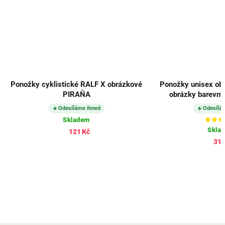
Ponožky cyklistické RALF X obrázkové
Ponožky unisex ob
PIRAŇA
obrázky barevnýc
Odesíláme ihned
Odesílá
Skladem
Skla
121 Kč
312