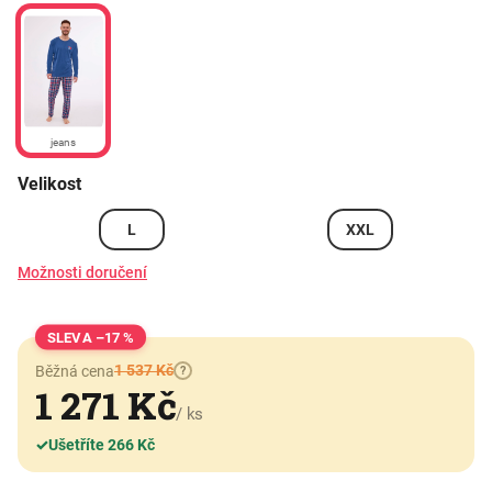
jeans
Velikost
L
XXL
Možnosti doručení
–17 %
1 537 Kč
Běžná cena
?
1 271 Kč
/ ks
✓
Ušetříte 266 Kč