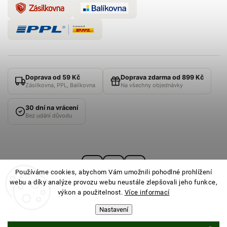
Doprava od 59 Kč
Doprava zdarma od 899 Kč
Zásilkovna, PPL, Balíkovna
Na všechny objednávky
30 dní na vrácení
Bez udání důvodu
Používáme cookies, abychom Vám umožnili pohodlné prohlížení
webu a díky analýze provozu webu neustále zlepšovali jeho funkce,
výkon a použitelnost.
Více informací
Nastavení
© 2026
PONOŽKOVNA
· Všechna práva vyhrazena ·