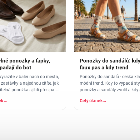
elné ponožky a ťapky,
Ponožky do sandálů: kdy 
padají do bot
faux pas a kdy trend
Vyrazíte v balerínách do města,
Ponožky do sandálů - česká klas
 zastávky a najednou cítíte, jak
módní trend. Kdy to vypadá styl
telná ponožka sjíždí přes patu
ponožky a sandály zvolit a kdy
do…
raději vyhnout.
ek
→
Celý článek
→