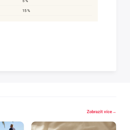
5 %
15 %
Zobrazit více
→