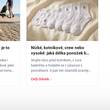
je to
Nízké, kotníkové, crew nebo
vysoké: jaká délka ponožek k
čemu
ika i
Stojíte ráno před botníkem, v ruce
ově, jaké
balerínky a hrabete se v zásuvce s
 se tomu
ponožkami. A pak ten okamžik pravdy:
vytáhnete kotníkové, obujete se - a lem
Celý článek
→
vám