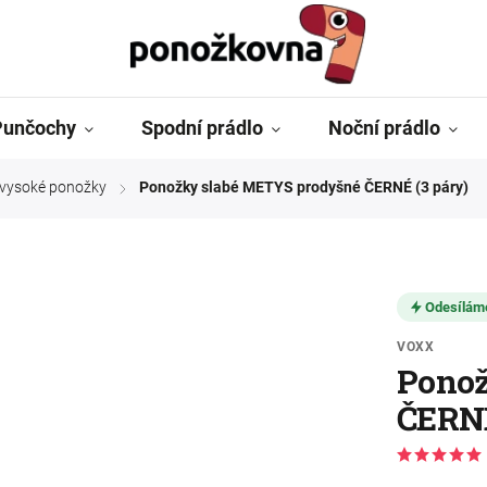
Punčochy
Spodní prádlo
Noční prádlo
ě vysoké ponožky
Ponožky slabé METYS prodyšné ČERNÉ (3 páry)
/
Odesílám
VOXX
Ponož
ČERNÉ