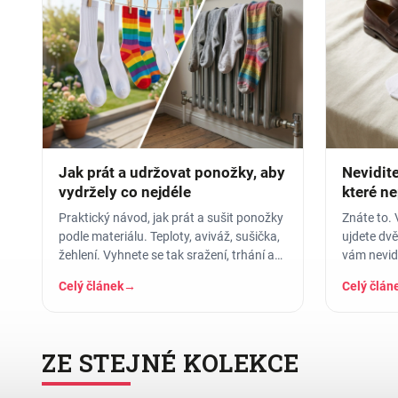
Jak prát a udržovat ponožky, aby
Nevidit
vydržely co nejdéle
které ne
Praktický návod, jak prát a sušit ponožky
Znáte to. 
podle materiálu. Teploty, aviváž, sušička,
ujdete dvě
žehlení. Vyhnete se tak sražení, trhání a
vám nevidi
ztrátě tvaru.
a balí se 
Celý článek
→
Celý člán
ZE STEJNÉ KOLEKCE