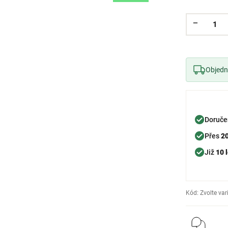
Objedne
Doruče
Přes
2
Již
10 l
Kód:
Zvolte var