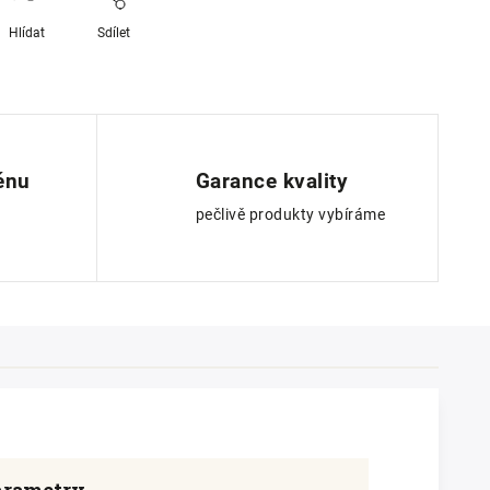
Hlídat
Sdílet
ěnu
Garance kvality
pečlivě produkty vybíráme