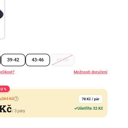
39-42
43-46
47-50
elikost?
Možnosti doručení
12 %
264 Kč
a
?
78 Kč / pár
 Kč
✓
Ušetříte 32 Kč
/ 3 páry