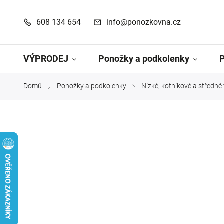
608 134 654
info@ponozkovna.cz
VÝPRODEJ
Ponožky a podkolenky
Domů
Ponožky a podkolenky
Nízké, kotníkové a středn
/
/