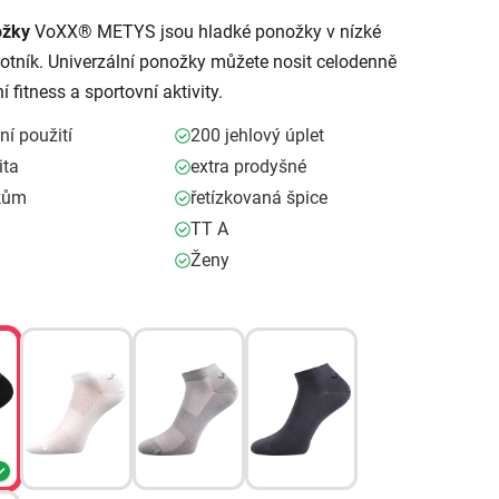
ožky
VoXX® METYS jsou hladké ponožky v nízké
otník. Univerzální ponožky můžete nosit celodenně
í fitness a sportovní aktivity.
í použití
200 jehlový úplet
ita
extra prodyšné
akům
řetízkovaná špice
TT A
Ženy