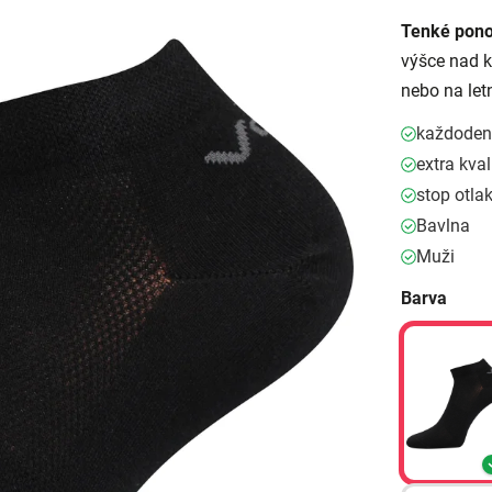
Tenké pon
výšce nad k
nebo na letn
každodenn
extra kval
stop otl
Bavlna
Muži
Barva