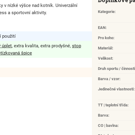
Doplňkové p
 nízké výšce nad kotník. Univerzální
Kategorie
:
ss a sportovní aktivity.
EAN
:
 použití
Pro koho
:
 úplet
, extra kvalita, extra prodyšné,
stop
Materiál
:
etízkovaná špice
Velikost
:
Druh sportu / činnosti
Barva / vzor
:
Jedinečné vlastnosti
:
TT | teplotní třída
:
Barva
:
CO | bavlna
: