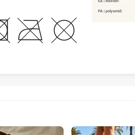
EA | elastan
:
PA | polyamid
: