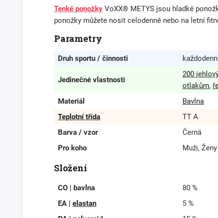
Tenké ponožky
VoXX® METYS jsou hladké ponožky v
ponožky můžete nosit celodenně nebo na letní fitne
Parametry
Druh sportu / činnosti
každodenní
200 jehlový
Jedinečné vlastnosti
otlakům
,
ř
Materiál
Bavlna
Teplotní třída
TT A
Barva / vzor
Černá
Pro koho
Muži, Ženy
Složení
CO | bavlna
80 %
EA |
elastan
5 %