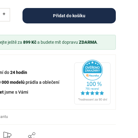
Přidat do košíku
jte ještě za
899 Kč
a budete mít dopravu
ZDARMA
.
ní do
24 hodin
0 000 modelů
prádla a oblečení
et
jsme s Vámi
iantu