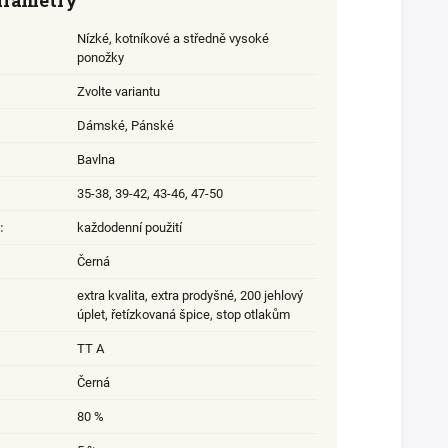
arametry
Nízké, kotníkové a středně vysoké
ponožky
Zvolte variantu
Dámské
,
Pánské
Bavlna
35-38
,
39-42
,
43-46
,
47-50
:
každodenní použití
Černá
extra kvalita
,
extra prodyšné
,
200 jehlový
úplet
,
řetízkovaná špice
,
stop otlakům
TT A
Černá
80 %