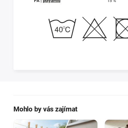
PA |
polyamid
15 %
Mohlo by vás zajímat