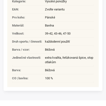
Kategorie
:
Vysoké ponožky
EAN
:
Zvolte variantu
Pro koho
:
Pánské
Materiál
:
Bavlna
Velikost
:
39-42
,
43-46
,
47-50
Druh sportu / činnosti
:
každodenní použití
Barva / vzor
:
Béžová
Jedinečné vlastnosti
:
extra kvalita
,
řetízkovaná špice
,
stop
otlakům
Barva
:
Béžová
CO | bavlna
:
100 %