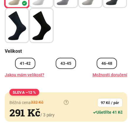
Velikost
41-42
43-45
46-48
Jakou mám velikost?
Možnosti doručení
–12 %
332 Kč
Běžná cena
?
97 Kč / pár
291 Kč
✓
Ušetříte 41 Kč
/ 3 páry