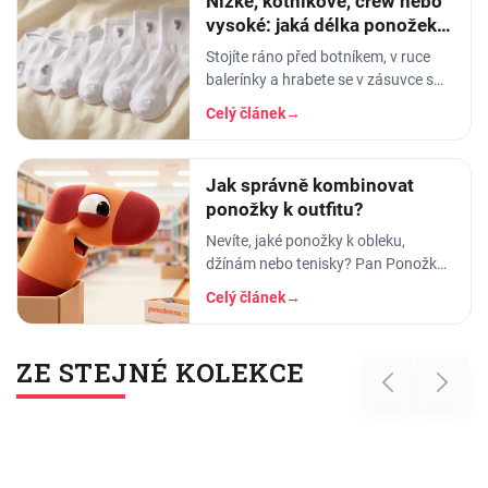
Nízké, kotníkové, crew nebo
vysoké: jaká délka ponožek k
čemu
Stojíte ráno před botníkem, v ruce
balerínky a hrabete se v zásuvce s
ponožkami. A pak ten okamžik
Celý článek
→
pravdy: vytáhnete kotníkové, obujete
se - a lem vám
Jak správně kombinovat
ponožky k outfitu?
Nevíte, jaké ponožky k obleku,
džínám nebo tenisky? Pan Ponožka
radí, jak vybrat správnou barvu, vzor
Celý článek
→
i délku. Praktický průvodce pro muže
i ženy.
ZE STEJNÉ KOLEKCE
Previous
Next