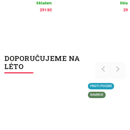
Skladem
Skla
291 Kč
291
DOPORUČUJEME NA
LÉTO
Previous
Next
PROTI POCENÍ
BAMBUS