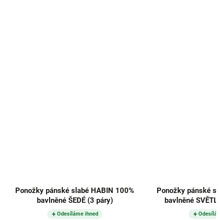
Ponožky pánské slabé HABIN 100%
Ponožky pánské s
bavlněné ŠEDÉ (3 páry)
bavlněné SVĚTLE
Odesíláme ihned
Odesílá