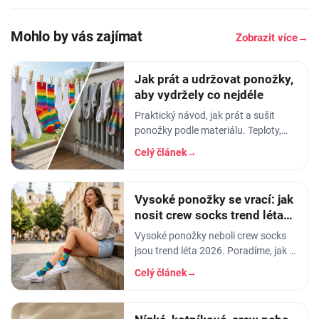
Mohlo by vás zajímat
Zobrazit více
→
Jak prát a udržovat ponožky,
aby vydržely co nejdéle
Praktický návod, jak prát a sušit
ponožky podle materiálu. Teploty,
aviváž, sušička, žehlení. Vyhnete se
Celý článek
→
tak sražení, trhání a ztrátě tvaru.
Vysoké ponožky se vrací: jak
nosit crew socks trend léta
2026
Vysoké ponožky neboli crew socks
jsou trend léta 2026. Poradíme, jak je
nosit k teniskám, sandálům i sukni,
Celý článek
→
jakou délku a materiál zvolit.