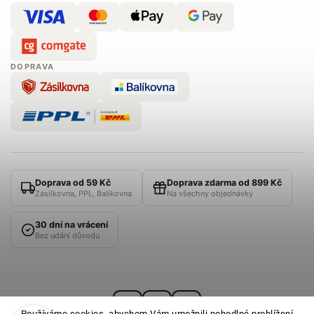
DOPRAVA
Doprava od 59 Kč
Doprava zdarma od 899 Kč
Zásilkovna, PPL, Balíkovna
Na všechny objednávky
30 dní na vrácení
Bez udání důvodu
Používáme cookies, abychom Vám umožnili pohodlné prohlížení