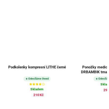
Podkolenky kompresní LITHE černé
Ponožky medici
DRBAMBIK tmavě 
Odesíláme ihned
Odesílá
Skla
Skladem
291
210 Kč