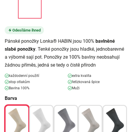
Odesíláme ihned
Pánské ponožky Lonka® HABIN jsou 100%
bavlněné
slabé ponožky
. Tenké ponožky jsou hladké, jednobarevné
a výborně sají pot. Ponožky ze 100% bavlny neobsahují
žádnou příměs, jedná se tedy o čistě přírodn
každodenní použití
extra kvalita
stop otlakům
řetízkovaná špice
Bavlna 100%
Muži
Barva