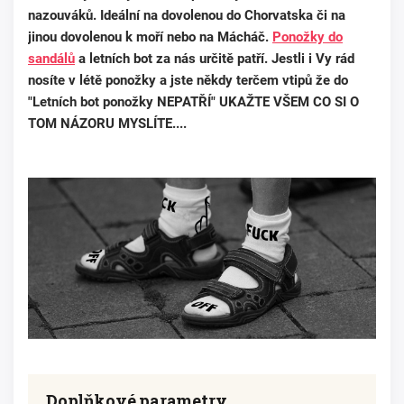
nazouváků. Ideální na dovolenou do Chorvatska či na
jinou dovolenou k moří nebo na Mácháč.
Ponožky do
sandálů
a letních bot za nás určitě patří. Jestli i Vy rád
nosíte v létě ponožky a jste někdy terčem vtipů že do
"Letních bot ponožky NEPATŘÍ" UKAŽTE VŠEM CO SI O
TOM NÁZORU MYSLÍTE....
Doplňkové parametry