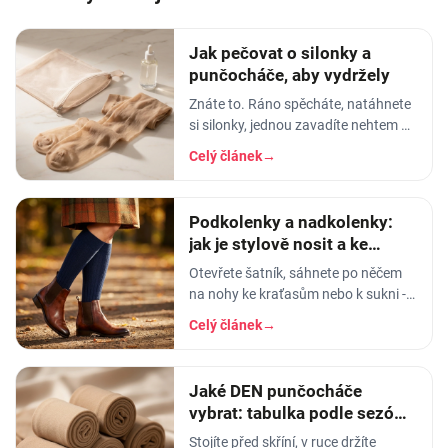
Jak pečovat o silonky a
punčocháče, aby vydržely
Znáte to. Ráno spěcháte, natáhnete
si silonky, jednou zavadíte nehtem o
lem - a než dojdete ke dveřím, máte
Celý článek
→
na lýtku oko velké jak dálnice. Nebo
horší
Podkolenky a nadkolenky:
jak je stylově nosit a ke
kterým botám
Otevřete šatník, sáhnete po něčem
na nohy ke kraťasům nebo k sukni -
a najednou si nejste jistí, jestli to, co
Celý článek
→
držíte v ruce, jsou podkolenky, nebo
Jaké DEN punčocháče
vybrat: tabulka podle sezóny
i příležitosti
Stojíte před skříní, v ruce držíte