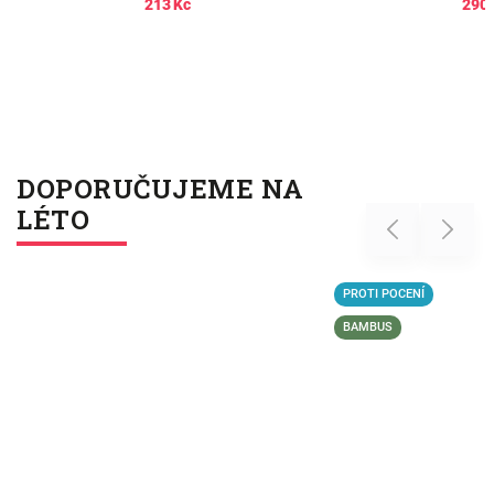
213 Kč
290 
DOPORUČUJEME NA
LÉTO
Previous
Next
PROTI POCENÍ
BAMBUS