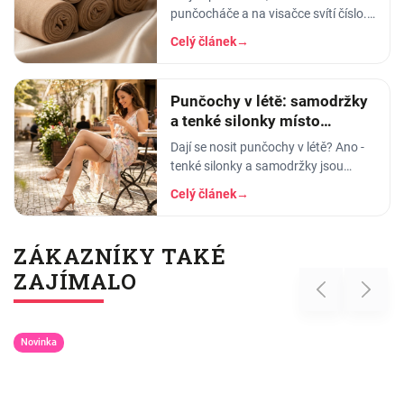
punčocháče a na visačce svítí číslo.
20. Nebo 40. Nebo 120. A vy nemáte
Celý článek
→
tušení, co to znamená a jestli to dnes
ráno
Punčochy v létě: samodržky
a tenké silonky místo
punčocháčů
Dají se nosit punčochy v létě? Ano -
tenké silonky a samodržky jsou
vzdušné a chladivé. Vysvětlíme DEN
Celý článek
→
a poradíme, jak vybrat letní
punčochy.
ZÁKAZNÍKY TAKÉ
ZAJÍMALO
Previous
Next
Novinka