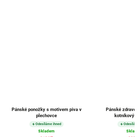
Pánské ponožky s motivem piva v
Pánské zdravot
plechovce
kotníkový
Odesíláme ihned
Odesílá
Skladem
Skla