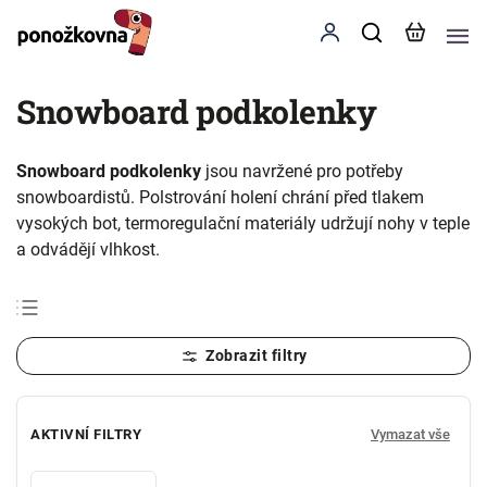
Snowboard podkolenky
Snowboard podkolenky
jsou navržené pro potřeby
snowboardistů. Polstrování holení chrání před tlakem
vysokých bot, termoregulační materiály udržují nohy v teple
a odvádějí vlhkost.
Nejprodávanější
Nejlevnější
Nejdražší
AKTIVNÍ FILTRY
Vymazat vše
Abecedně