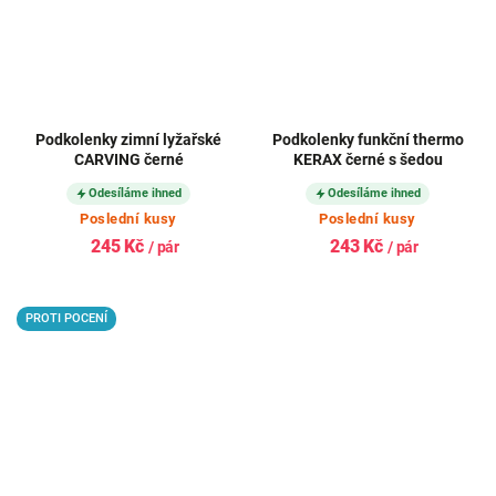
Podkolenky zimní lyžařské
Podkolenky funkční thermo
CARVING černé
KERAX černé s šedou
Odesíláme ihned
Odesíláme ihned
Poslední kusy
Poslední kusy
245 Kč
243 Kč
/ pár
/ pár
PROTI POCENÍ