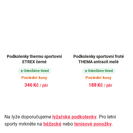
Podkolenky thermo sportovní
Podkolenky sportovní froté
ETREX černé
THEMA antracit melé
Odesíláme ihned
Odesíláme ihned
Poslední kusy
Poslední kusy
346 Kč
188 Kč
/ pár
/ pár
Na lyže doporučujeme
lyžařské podkolenky
. Pro letní
sporty mrkněte na
běžecké
nebo
tenisové ponožky
.