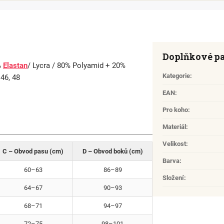
Doplňkové p
%
Elastan
/ Lycra / 80% Polyamid + 20%
Kategorie
:
 46, 48
EAN
:
Pro koho
:
Materiál
:
Velikost
:
C – Obvod pasu (cm)
D – Obvod boků (cm)
Barva
:
60–63
86–89
Složení
:
64–67
90–93
68–71
94–97
72–75
98–101