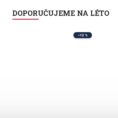
DOPORUČUJEME NA LÉTO
2 %
–12 %