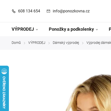
608 134 654
info@ponozkovna.cz
VÝPRODEJ
Ponožky a podkolenky
Domů
VÝPRODEJ
Dámský výprodej
Výprodej dámsk
/
/
/