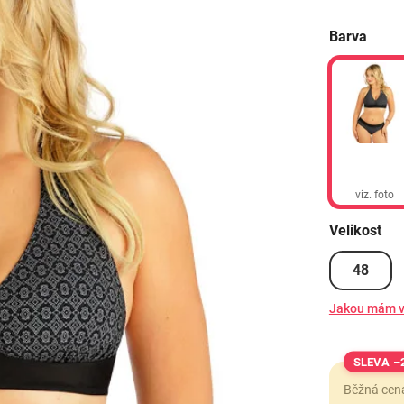
Barva
viz. foto
Velikost
48
Jakou mám v
–
Běžná cen