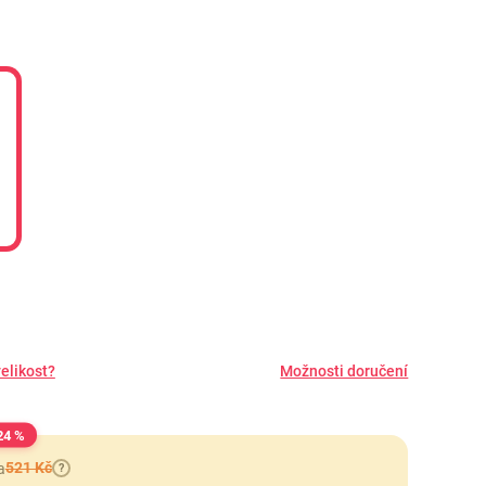
elikost?
Možnosti doručení
24 %
521 Kč
a
?