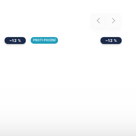
Previous
Next
–12 %
PROTI POCENÍ
–12 %