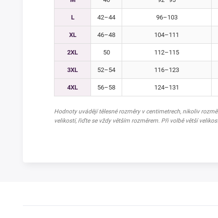
L
42–44
96–103
XL
46–48
104–111
2XL
50
112–115
3XL
52–54
116–123
4XL
56–58
124–131
Hodnoty uvádějí tělesné rozměry v centimetrech, nikoliv rozm
velikostí, řiďte se vždy větším rozměrem. Při volbě větší velikos