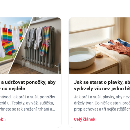
t a udržovat ponožky, aby
Jak se starat o plavky, a
 co nejdéle
vydržely víc než jedno lé
návod, jak prát a sušit ponožky
Jak prát a sušit plavky, aby nev
riálu. Teploty, aviváž, sušička,
držely tvar. Co ničí elastan, pro
yhnete se tak sražení, trhání a
proplachovat a tři nejčastější c
ru.
o plavky.
ek
→
Celý článek
→