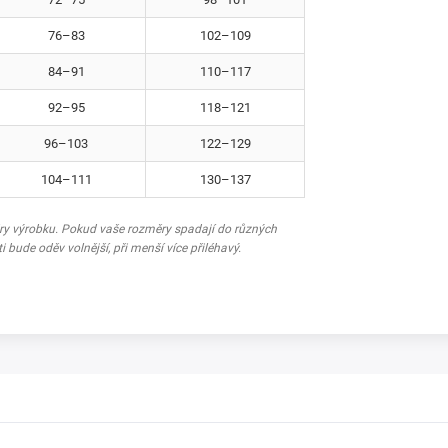
76–83
102–109
84–91
110–117
92–95
118–121
96–103
122–129
104–111
130–137
ěry výrobku. Pokud vaše rozměry spadají do různých
ti bude oděv volnější, při menší více přiléhavý.