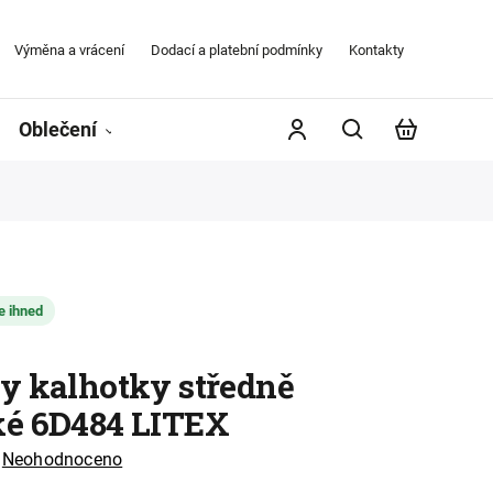
Výměna a vrácení
Dodací a platební podmínky
Kontakty
Obchodní
Oblečení
Župany
Kontakty
Značky
e ihned
y kalhotky středně
é 6D484 LITEX
Neohodnoceno