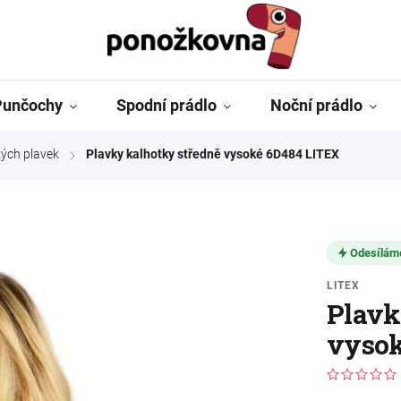
Punčochy
Spodní prádlo
Noční prádlo
ých plavek
Plavky kalhotky středně vysoké 6D484 LITEX
/
Odesílám
LITEX
Plavk
vysok