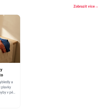
Zobrazit více
→
by
to
ybledly a
č plavky
hyby v péči