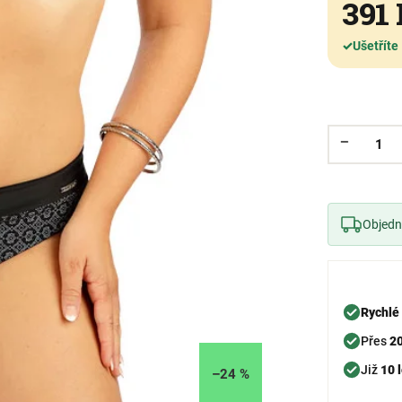
391
✓
Ušetříte
Objedne
Rychlé
Přes
2
Již
10 l
–24 %