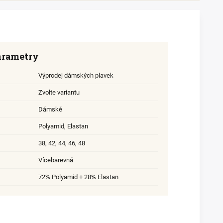
arametry
Výprodej dámských plavek
Zvolte variantu
Dámské
Polyamid
,
Elastan
38
,
42
,
44
,
46
,
48
Vícebarevná
72% Polyamid + 28% Elastan