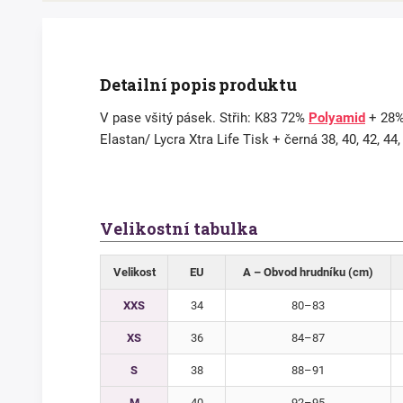
Detailní popis produktu
V pase všitý pásek. Střih: K83 72%
Polyamid
+ 28
Elastan/ Lycra Xtra Life Tisk + černá 38, 40, 42, 44,
Velikostní tabulka
Velikost
EU
A – Obvod hrudníku (cm)
XXS
34
80–83
XS
36
84–87
S
38
88–91
M
40
92–95