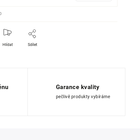
0
Hlídat
Sdílet
ěnu
Garance kvality
pečlivě produkty vybíráme