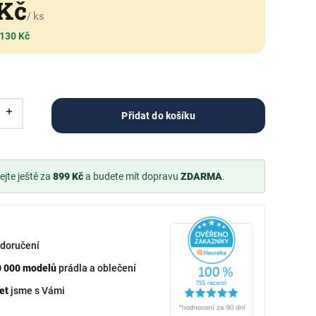
 Kč
/ ks
 130 Kč
Přidat do košíku
jte ještě za
899 Kč
a budete mít dopravu
ZDARMA
.
doručení
0 000 modelů
prádla a oblečení
et
jsme s Vámi