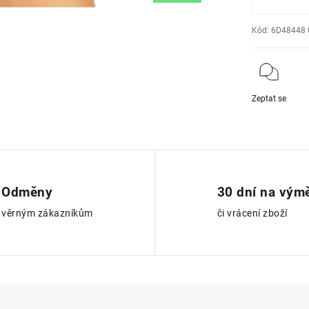
Kód:
6D48448 
Zeptat se
Odměny
30 dní na vým
věrným zákazníkům
či vrácení zboží