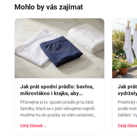
Mohlo by vás zajímat
Jak prát spodní prádlo: bavlna,
Jak prá
mikrovlákno i krajka, aby
vydržely
vydrželo
Přiznejme si to: spodní prádlo je ta část
Praktický 
šatníku, které se v péči věnujeme nejmíň.
podle mate
Hodíme ho do pračky se vším ostatním,
žehlení. V
dáme šedesátku, ať je to
ztrátě tva
Celý článek
→
Celý člán