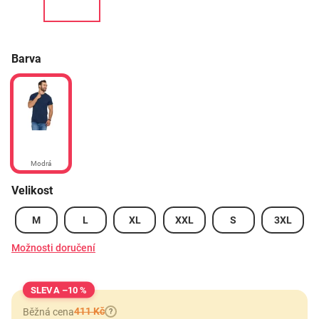
Barva
Modrá
Velikost
M
L
XL
XXL
S
3XL
Možnosti doručení
–10 %
411 Kč
Běžná cena
?