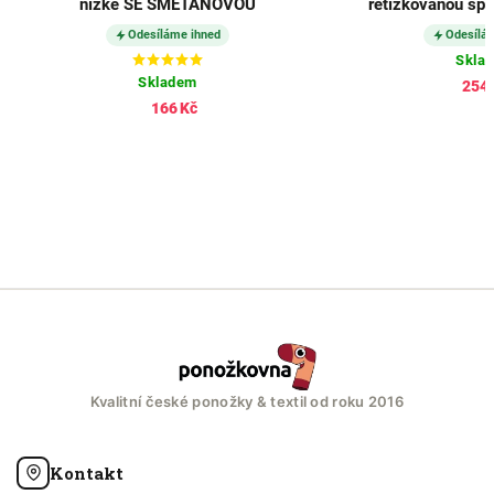
nízké SE SMETANOVOU
řetízkovanou špi
Odesíláme ihned
Odesílá
Skla
Skladem
254 
166 Kč
Kvalitní české ponožky & textil od roku 2016
Kontakt