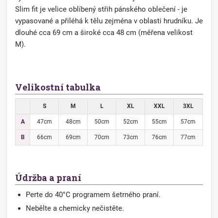
Slim fit je velice oblíbený střih pánského oblečení - je
vypasované a přiléhá k tělu zejména v oblasti hrudníku. Je
dlouhé cca 69 cm a široké cca 48 cm (měřena velikost
M).
Velikostní tabulka
S
M
L
XL
XXL
3XL
A
47cm
48cm
50cm
52cm
55cm
57cm
B
66cm
69cm
70cm
73cm
76cm
77cm
Údržba a praní
Perte do 40°C programem šetrného praní.
Nebělte a chemicky nečistěte.