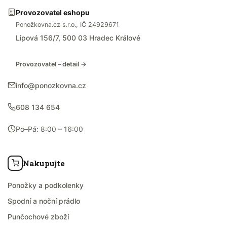
Provozovatel eshopu
Ponožkovna.cz s.r.o., IČ 24929671
Lipová 156/7, 500 03 Hradec Králové
Provozovatel – detail →
info@ponozkovna.cz
608 134 654
Po–Pá: 8:00 – 16:00
Nakupujte
Ponožky a podkolenky
Spodní a noční prádlo
Punčochové zboží