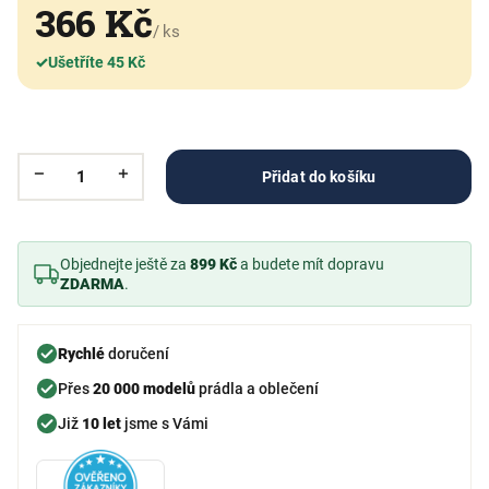
366 Kč
/ ks
✓
Ušetříte 45 Kč
Přidat do košíku
Objednejte ještě za
899 Kč
a budete mít dopravu
ZDARMA
.
Rychlé
doručení
Přes
20 000 modelů
prádla a oblečení
Již
10 let
jsme s Vámi