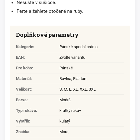
Nesušte v sušičce.
Perte a žehlete otočené na ruby.
Doplňkové parametry
Kategorie
:
Pánské spodní prádlo
EAN
:
Zvolte variantu
Pro koho
:
Pánské
Materiál
:
Bavlna
,
Elastan
Velikost
:
S
,
M
,
L
,
XL
,
XXL
,
3XL
Barva
:
Modrá
Typ rukávu
:
krátký rukáv
Výstřih
:
kulatý
Značka
:
Moraj