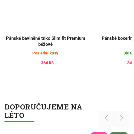
Pánské bavlněné triko Slim fit Premium
Pánské boxerk
béžové
Poslední kusy
Skla
366 Kč
342
DOPORUČUJEME NA
LÉTO
Previous
Next