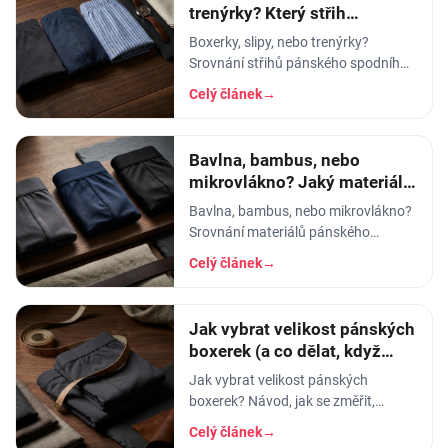
trenýrky? Který střih
pánského prádla vybrat
Boxerky, slipy, nebo trenýrky?
Srovnání střihů pánského spodního
prádla - pohodlí, opora, pod jaké
Celý článek
→
kalhoty a na jakou příležitost se
který hodí.
Bavlna, bambus, nebo
mikrovlákno? Jaký materiál
pánského prádla vybrat
Bavlna, bambus, nebo mikrovlákno?
Srovnání materiálů pánského
spodního prádla - prodyšnost,
Celý článek
→
savost, trvanlivost a pro koho se
který hodí.
Jak vybrat velikost pánských
boxerek (a co dělat, když
tlačí)
Jak vybrat velikost pánských
boxerek? Návod, jak se změřit,
orientační tabulka velikostí a tipy, co
Celý článek
→
dělat, když boxerky tlačí nebo se