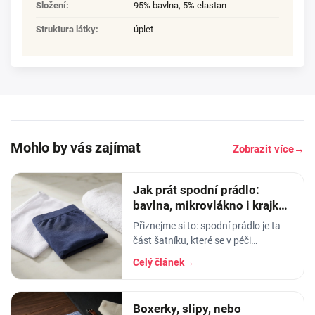
Složení
:
95% bavlna, 5% elastan
Struktura látky
:
úplet
Mohlo by vás zajímat
Zobrazit více
→
Jak prát spodní prádlo:
bavlna, mikrovlákno i krajka,
aby vydrželo
Přiznejme si to: spodní prádlo je ta
část šatníku, které se v péči
věnujeme nejmíň. Hodíme ho do
Celý článek
→
pračky se vším ostatním, dáme
šedesátku, ať je to
Boxerky, slipy, nebo