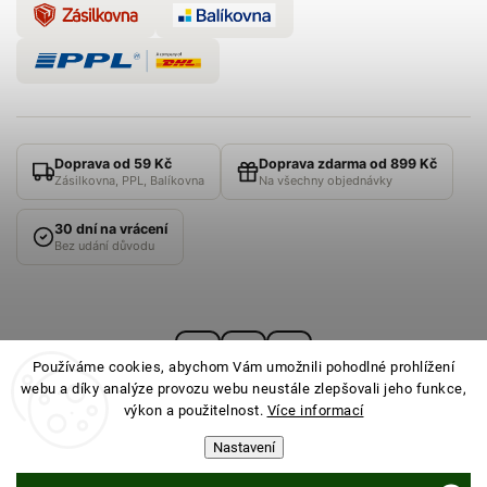
Doprava od 59 Kč
Doprava zdarma od 899 Kč
Zásilkovna, PPL, Balíkovna
Na všechny objednávky
30 dní na vrácení
Bez udání důvodu
Používáme cookies, abychom Vám umožnili pohodlné prohlížení
webu a díky analýze provozu webu neustále zlepšovali jeho funkce,
výkon a použitelnost.
Více informací
Nastavení
© 2026
PONOŽKOVNA
· Všechna práva vyhrazena ·