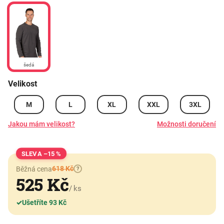
šedá
Velikost
M
L
XL
XXL
3XL
Jakou mám velikost?
Možnosti doručení
–15 %
618 Kč
Běžná cena
?
525 Kč
/ ks
✓
Ušetříte 93 Kč