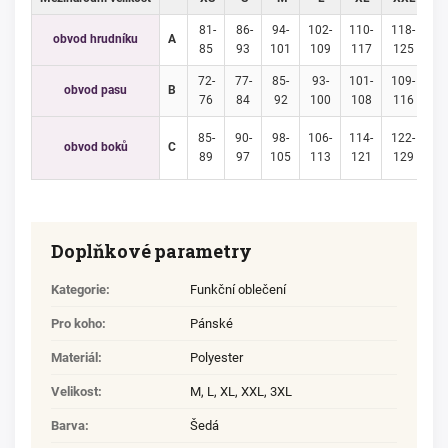
81-
86-
94-
102-
110-
118-
12
obvod hrudníku
A
85
93
101
109
117
125
1
72-
77-
85-
93-
101-
109-
11
obvod pasu
B
76
84
92
100
108
116
1
85-
90-
98-
106-
114-
122-
13
obvod boků
C
89
97
105
113
121
129
1
Doplňkové parametry
Kategorie
:
Funkční oblečení
Pro koho
:
Pánské
Materiál
:
Polyester
Velikost
:
M
,
L
,
XL
,
XXL
,
3XL
Barva
:
Šedá