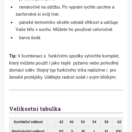
nenáročné na údržbu. Po vyprání rychle uschne a
zachovává si svůj tvar.
pánské termotriko skvěle odvádí vlhkost a udržuje
Vaše tělo v suchu. Můžete ho používat celoročně.
barva šedá
Tip:
V kombinaci s funkčními spodky vytvoříte komplet,
který můžete použít i jako teplé pyžamo nebo pohodlný
domácí oděv. Stejný typ funkčního trika nabízíme i pro
ženské protějšky. Udělejte radost sobě i svým blízkým.
Velikostní tabulka
Konfekční velikost
42
46
50
54
58
62
6
Mezinárodní velikost
XS
S
M
L
XL
XXL
3