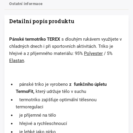
Ostatní informace
Detailní popis produktu
Pánské termotriko
TEREX
s dlouhým rukávem využijete v
chladných dnech i při sportovních aktivitách. Triko je
hřejivé
a z příjemného materiálu: 95%
Polyester
/ 5%
Elastan
.
pánské triko je vyrobeno
z funkčního úpletu
TermoFit,
který udržuje tělo v suchu
termotriko zajišťuje optimální tělesnou
termoregulaci
je příjemné na tělo
hřejivé a rychleschnoucí
je lehké jako pírko