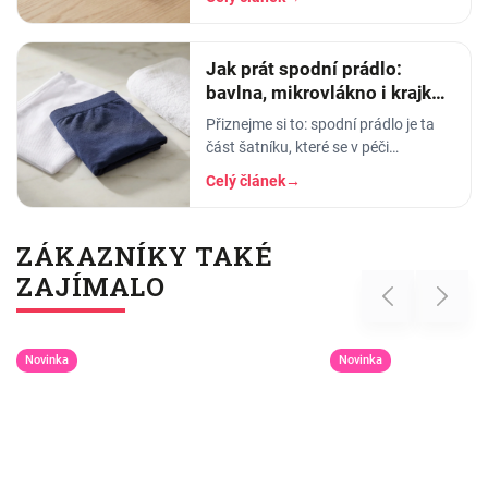
balkon než do skříně. Termoprádlo…
Jak prát spodní prádlo:
bavlna, mikrovlákno i krajka,
aby vydrželo
Přiznejme si to: spodní prádlo je ta
část šatníku, které se v péči
věnujeme nejmíň. Hodíme ho do
Celý článek
→
pračky se vším ostatním, dáme
šedesátku, ať je to
ZÁKAZNÍKY TAKÉ
ZAJÍMALO
Previous
Next
Novinka