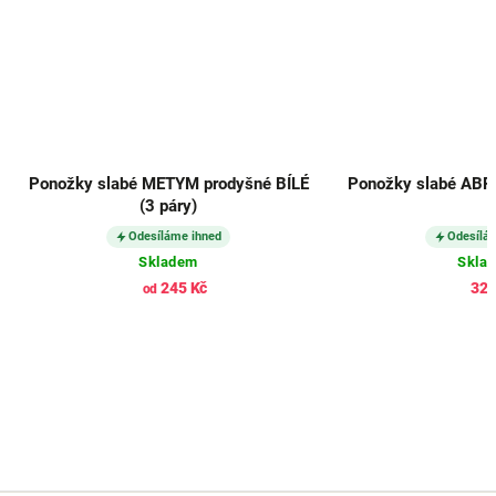
Ponožky slabé METYM prodyšné BÍLÉ
Ponožky slabé ABRA
(3 páry)
Odesíláme ihned
Odesílá
Skladem
Skla
245 Kč
326
od