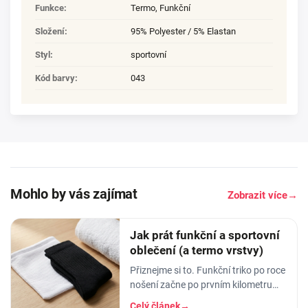
Funkce
:
Termo, Funkční
Složení
:
95% Polyester / 5% Elastan
Styl
:
sportovní
Kód barvy
:
043
Mohlo by vás zajímat
Zobrazit více
→
Jak prát funkční a sportovní
oblečení (a termo vrstvy)
Přiznejme si to. Funkční triko po roce
nošení začne po prvním kilometru
smrdět tak, že ho radši věšíte na
Celý článek
→