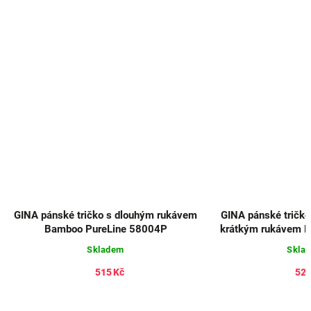
ské tričko s dlouhým rukávem
GINA pánské tričko pánské slim 
mboo PureLine 58004P
krátkým rukávem ECO Bamboo S
78005P
Skladem
Skladem
515 Kč
520 Kč