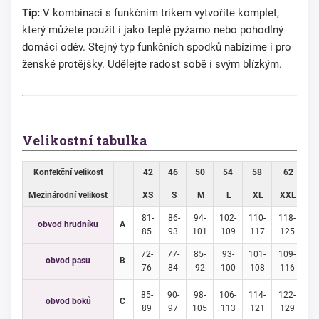
Tip:
V kombinaci s funkčním trikem vytvoříte komplet,
který můžete použít i jako teplé pyžamo nebo pohodlný
domácí oděv. Stejný typ funkčních spodků nabízíme i pro
ženské protějšky. Udělejte radost sobě i svým blízkým.
Velikostní tabulka
Konfekční velikost
42
46
50
54
58
62
6
Mezinárodní velikost
XS
S
M
L
XL
XXL
3
81-
86-
94-
102-
110-
118-
12
obvod hrudníku
A
85
93
101
109
117
125
1
72-
77-
85-
93-
101-
109-
11
obvod pasu
B
76
84
92
100
108
116
1
85-
90-
98-
106-
114-
122-
13
obvod boků
C
89
97
105
113
121
129
1