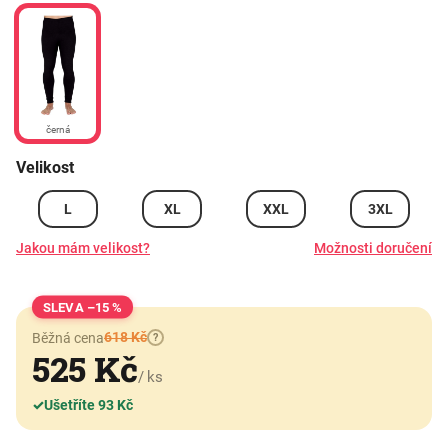
černá
Velikost
L
XL
XXL
3XL
Jakou mám velikost?
Možnosti doručení
–15 %
618 Kč
Běžná cena
?
525 Kč
/ ks
✓
Ušetříte 93 Kč