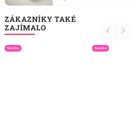
pračky se vším ostatním, dáme
šedesátku, ať je to
ZÁKAZNÍKY TAKÉ
ZAJÍMALO
Previous
Next
Novinka
Novinka