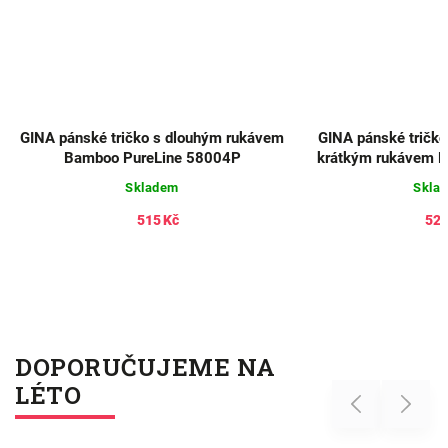
GINA pánské tričko s dlouhým rukávem
GINA pánské tričko 
Bamboo PureLine 58004P
krátkým rukávem E
780
Skladem
Skla
515 Kč
520
DOPORUČUJEME NA
LÉTO
Previous
Next