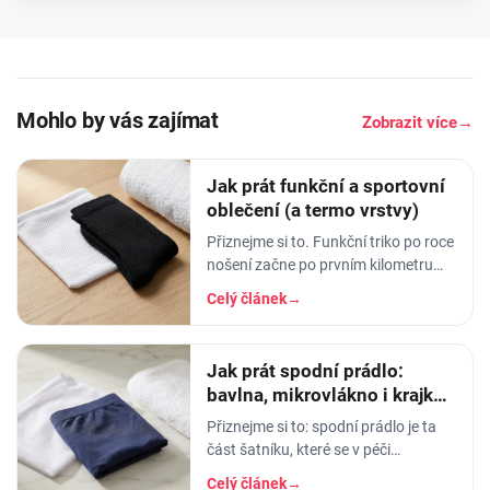
Mohlo by vás zajímat
Zobrazit více
→
Jak prát funkční a sportovní
oblečení (a termo vrstvy)
Přiznejme si to. Funkční triko po roce
nošení začne po prvním kilometru
smrdět tak, že ho radši věšíte na
Celý článek
→
balkon než do skříně. Termoprádlo…
Jak prát spodní prádlo:
bavlna, mikrovlákno i krajka,
aby vydrželo
Přiznejme si to: spodní prádlo je ta
část šatníku, které se v péči
věnujeme nejmíň. Hodíme ho do
Celý článek
→