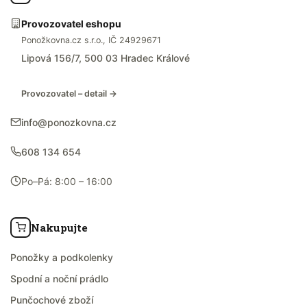
Provozovatel eshopu
Ponožkovna.cz s.r.o., IČ 24929671
Lipová 156/7, 500 03 Hradec Králové
Provozovatel – detail →
info@ponozkovna.cz
608 134 654
Po–Pá: 8:00 – 16:00
Nakupujte
Ponožky a podkolenky
Spodní a noční prádlo
Punčochové zboží