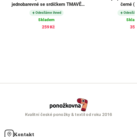
jednobarevné se srdíčkem TMAVĚ
černé (3
MODRÉ (3 páry)
Odesíláme ihned
Odesílá
Skladem
Skla
259 Kč
357
Kvalitní české ponožky & textil od roku 2016
Kontakt