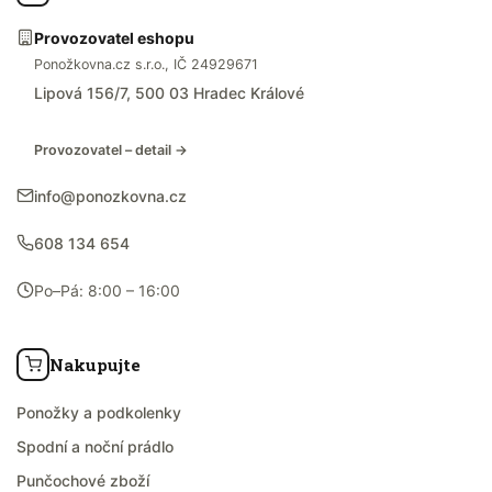
Provozovatel eshopu
Ponožkovna.cz s.r.o., IČ 24929671
Lipová 156/7, 500 03 Hradec Králové
Provozovatel – detail →
info@ponozkovna.cz
608 134 654
Po–Pá: 8:00 – 16:00
Nakupujte
Ponožky a podkolenky
Spodní a noční prádlo
Punčochové zboží