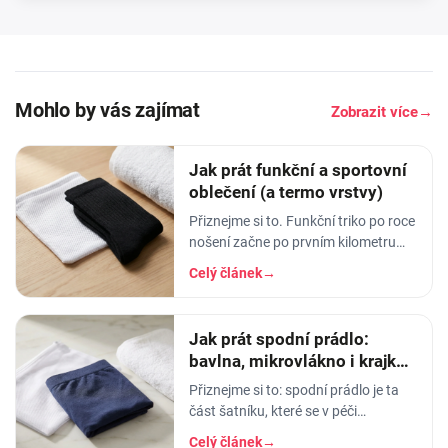
Mohlo by vás zajímat
Zobrazit více
→
Jak prát funkční a sportovní
oblečení (a termo vrstvy)
Přiznejme si to. Funkční triko po roce
nošení začne po prvním kilometru
smrdět tak, že ho radši věšíte na
Celý článek
→
balkon než do skříně. Termoprádlo…
Jak prát spodní prádlo:
bavlna, mikrovlákno i krajka,
aby vydrželo
Přiznejme si to: spodní prádlo je ta
část šatníku, které se v péči
věnujeme nejmíň. Hodíme ho do
Celý článek
→