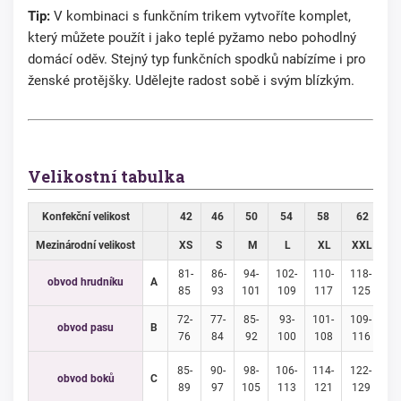
Tip:
V kombinaci s funkčním trikem vytvoříte komplet,
který můžete použít i jako teplé pyžamo nebo pohodlný
domácí oděv. Stejný typ funkčních spodků nabízíme i pro
ženské protějšky. Udělejte radost sobě i svým blízkým.
Velikostní tabulka
Konfekční velikost
42
46
50
54
58
62
6
Mezinárodní velikost
XS
S
M
L
XL
XXL
3
81-
86-
94-
102-
110-
118-
12
obvod hrudníku
A
85
93
101
109
117
125
1
72-
77-
85-
93-
101-
109-
11
obvod pasu
B
76
84
92
100
108
116
1
85-
90-
98-
106-
114-
122-
13
obvod boků
C
89
97
105
113
121
129
1