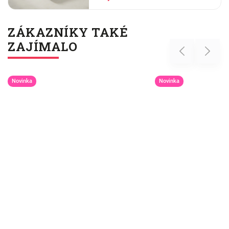
pračky se vším ostatním, dáme
šedesátku, ať je to
ZÁKAZNÍKY TAKÉ
ZAJÍMALO
Previous
Next
Novinka
Novinka