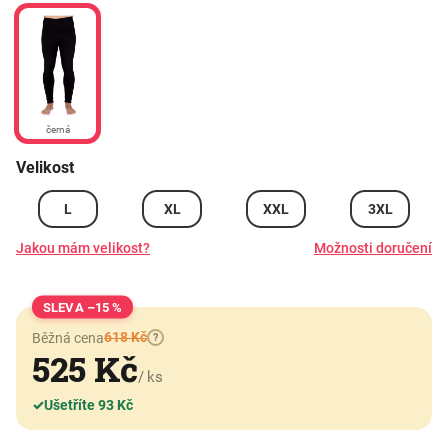
černá
Velikost
L
XL
XXL
3XL
Jakou mám velikost?
Možnosti doručení
–15 %
618 Kč
Běžná cena
?
525 Kč
/ ks
✓
Ušetříte 93 Kč