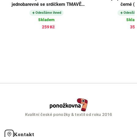
jednobarevné se srdíčkem TMAVĚ
černé (3
MODRÉ (3 páry)
Odesíláme ihned
Odesílá
Skladem
Skla
259 Kč
357
Kvalitní české ponožky & textil od roku 2016
Kontakt