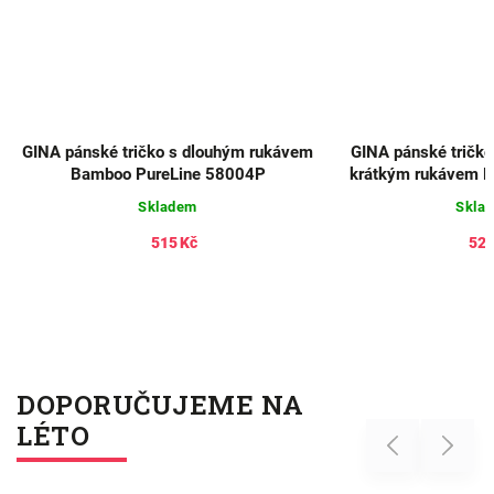
GINA pánské tričko s dlouhým rukávem
GINA pánské tričko 
Bamboo PureLine 58004P
krátkým rukávem E
780
Skladem
Skla
515 Kč
520
DOPORUČUJEME NA
LÉTO
Previous
Next