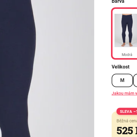
Barva
Modrá
Velikost
M
Jakou mám v
–
Běžná cen
525