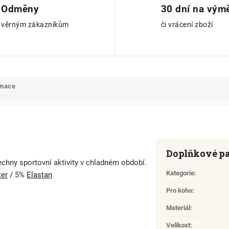
Odměny
30 dní na vým
věrným zákazníkům
či vrácení zboží
rmace
Doplňkové p
echny sportovní aktivity v chladném období.
Kategorie
:
ter
/ 5%
Elastan
Pro koho
:
Materiál
:
Velikost
: