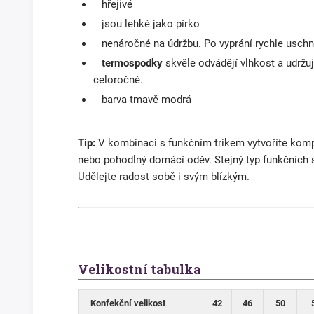
hřejivé
jsou lehké jako pírko
nenáročné na údržbu. Po vyprání rychle uschnou
termospodky
skvěle odvádějí vlhkost a udržuj
celoročně.
barva tmavě modrá
Tip:
V kombinaci s funkčním trikem vytvoříte kompl
nebo pohodlný domácí oděv. Stejný typ funkčních 
Udělejte radost sobě i svým blízkým.
Velikostní tabulka
Konfekční velikost
42
46
50