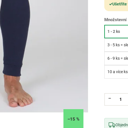
✓
Ušetříte
Množstevní 
1 - 2 ks
3 - 5 ks = s
6 - 9 ks = s
10 a více ks
–15 %
Objedne