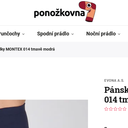
Punčochy
Spodní prádlo
Noční prádlo
dky MONTEX 014 tmavě modrá
EVONA A.S.
Páns
014 t