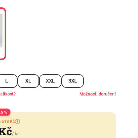
L
XL
XXL
3XL
elikost?
Možnosti doručení
15 %
618 Kč
a
?
 Kč
/ ks