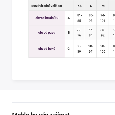
Mezinárodní velikost
XS
S
M
81-
86-
94-
1
obvod hrudníku
A
85
93
101
1
72-
77-
85-
9
obvod pasu
B
76
84
92
1
85-
90-
98-
1
obvod boků
C
89
97
105
1