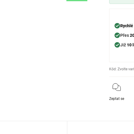
Rychlé
Přes
2
Již
10 l
Kód:
Zvolte var
Zeptat se