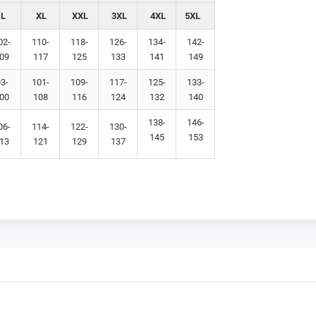
L
XL
XXL
3XL
4XL
5XL
02-
110-
118-
126-
134-
142-
09
117
125
133
141
149
3-
101-
109-
117-
125-
133-
00
108
116
124
132
140
138-
146-
06-
114-
122-
130-
145
153
13
121
129
137