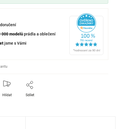
doručení
0 000 modelů
prádla a oblečení
et
jsme s Vámi
iantu
Hlídat
Sdílet