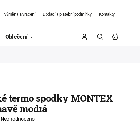
Výměna a vrácení
Dodací a platební podmínky
Kontakty
Obchodní
Oblečení
Župany
Kontakty
Značky
ké termo spodky MONTEX
mavě modrá
Neohodnoceno