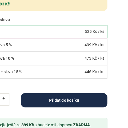
 93 Kč
sleva
525 Kč
/ ks
leva 5 %
499 Kč
/ ks
leva 10 %
473 Kč
/ ks
 = sleva 15 %
446 Kč
/ ks
Přidat do košíku
jte ještě za
899 Kč
a budete mít dopravu
ZDARMA
.