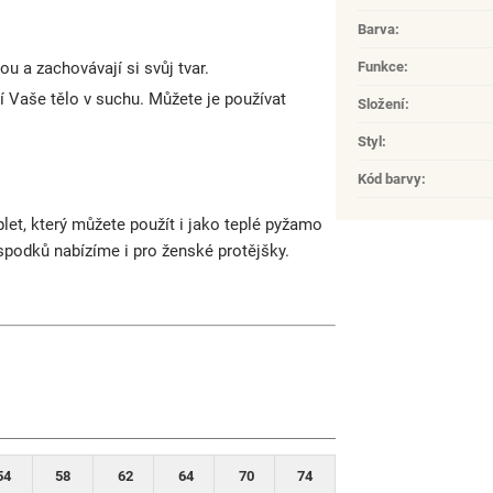
Barva
:
 a zachovávají si svůj tvar.
Funkce
:
í Vaše tělo v suchu. Můžete je používat
Složení
:
Styl
:
Kód barvy
:
et, který můžete použít i jako teplé pyžamo
spodků nabízíme i pro ženské protějšky.
54
58
62
64
70
74