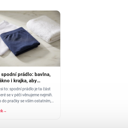
 spodní prádlo: bavlna,
kno i krajka, aby
o
si to: spodní prádlo je ta část
teré se v péči věnujeme nejmíň.
 do pračky se vším ostatním,
átku, ať je to
ek
→