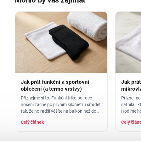
Mohlo by vás zajímat
Jak prát funkční a sportovní
Jak prát
oblečení (a termo vrstvy)
mikrovlá
vydržel
Přiznejme si to. Funkční triko po roce
Přiznejme 
nošení začne po prvním kilometru smrdět
šatníku, k
tak, že ho radši věšíte na balkon než do
Hodíme ho
skříně. Termoprádlo…
dáme šedes
Celý článek
→
Celý člán