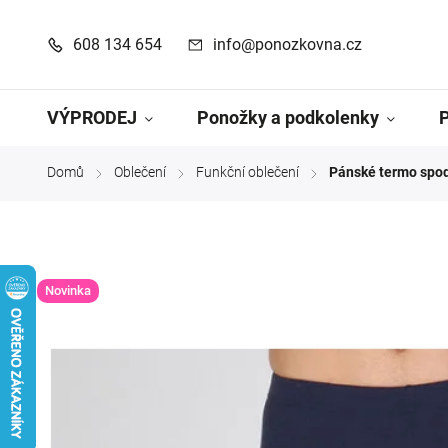
608 134 654
info@ponozkovna.cz
VÝPRODEJ
Ponožky a podkolenky
Domů
Oblečení
Funkční oblečení
Pánské termo spo
/
/
/
Novinka