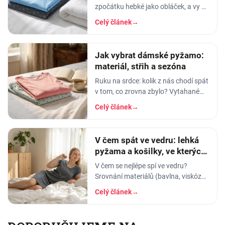
zpočátku hebké jako obláček, a vy v
něm usínáte s pocitem, že spíte v
Celý článek
→
luxusu. Po pár měsících praní z něj…
Jak vybrat dámské pyžamo:
materiál, střih a sezóna
Ruku na srdce: kolik z nás chodí spát
v tom, co zrovna zbylo? Vytahané
tričko po manželovi, staré legíny,
Celý článek
→
jedna nohavice nahoře, druhá dole.
A…
V čem spát ve vedru: lehká
pyžama a košilky, ve kterých
se nezapaříte
V čem se nejlépe spí ve vedru?
Srovnání materiálů (bavlna, viskóza,
len, hedvábí) a tipy na lehká letní
Celý článek
→
pyžama a noční košilky, ve kterých
se…