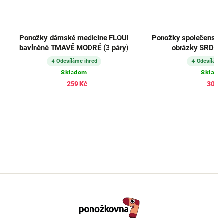
Ponožky dámské medicine FLOUI
Ponožky společensk
bavlněné TMAVĚ MODRÉ (3 páry)
obrázky SRDÍČ
Odesíláme ihned
Odesílá
Skladem
Skla
259 Kč
305