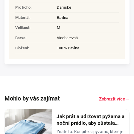
Pro koho
:
Dámské
Materiál
:
Bavlna
Velikost
:
M
Barva
:
Vícebarevná
Složení
:
100 % Bavlna
Mohlo by vás zajímat
Zobrazit více
→
Jak prát a udržovat pyžama a
noční prádlo, aby zůstala
měkká
Znáte to. Koupíte si pyžamo, které je