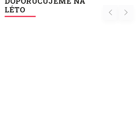
DOPORUČUJEME NA
LÉTO
Previous
Next