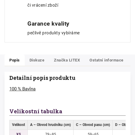
či vrácení zboží
Garance kvality
pečlivě produkty vybíráme
Popis
Diskuze
Značka
LITEX
Ostatní informace
Detailní popis produktu
100 % Bavlna
Velikostní tabulka
Velikost
A – Obvod hrudníku (cm)
C – Obvod pasu (cm)
D – Obvod b
XS
79–85
59–65
85–