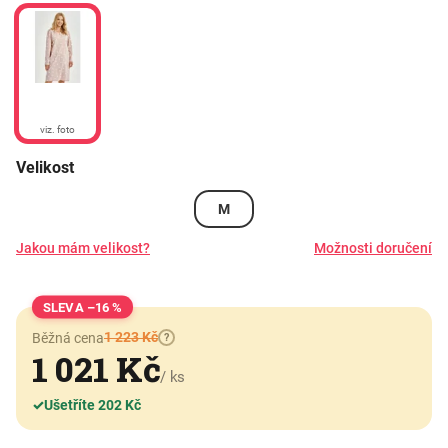
viz. foto
Velikost
M
Jakou mám velikost?
Možnosti doručení
–16 %
1 223 Kč
Běžná cena
?
1 021 Kč
/ ks
✓
Ušetříte 202 Kč