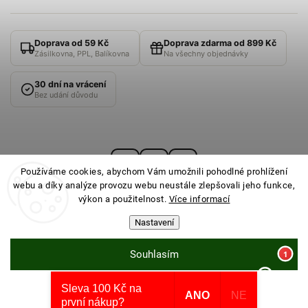
Doprava od 59 Kč
Doprava zdarma od 899 Kč
Zásilkovna, PPL, Balíkovna
Na všechny objednávky
30 dní na vrácení
Bez udání důvodu
Používáme cookies, abychom Vám umožnili pohodlné prohlížení
webu a díky analýze provozu webu neustále zlepšovali jeho funkce,
výkon a použitelnost.
Více informací
Nastavení
© 2026
PONOŽKOVNA
· Všechna práva vyhrazena ·
Nastavení cookies
Souhlasím
Sleva 100 Kč na
Odmítnout
Vytvořil Shoptet
ANO
NE
první nákup?