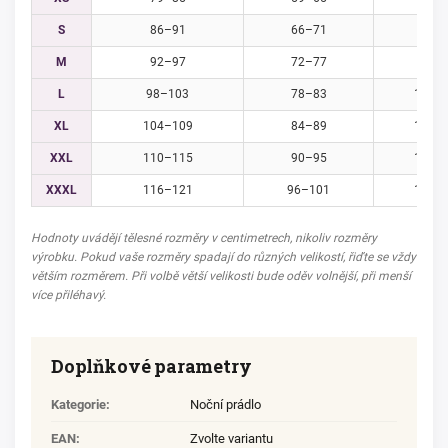
S
86–91
66–71
92–
M
92–97
72–77
98–1
L
98–103
78–83
104–
XL
104–109
84–89
110–
XXL
110–115
90–95
116–
XXXL
116–121
96–101
122–
Hodnoty uvádějí tělesné rozměry v centimetrech, nikoliv rozměry
výrobku. Pokud vaše rozměry spadají do různých velikostí, řiďte se vždy
větším rozměrem. Při volbě větší velikosti bude oděv volnější, při menší
více přiléhavý.
Doplňkové parametry
Kategorie
:
Noční prádlo
EAN
:
Zvolte variantu