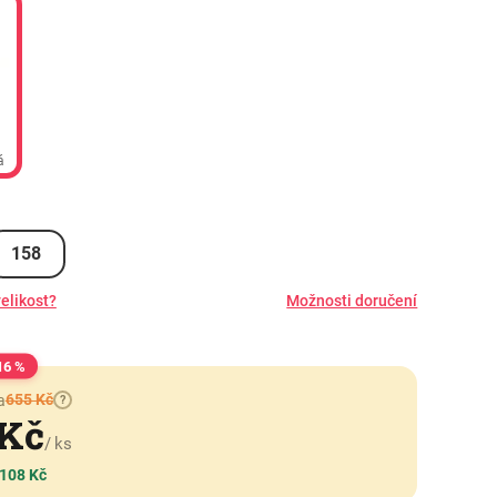
á
158
elikost?
Možnosti doručení
16 %
655 Kč
a
?
 Kč
/ ks
 108 Kč