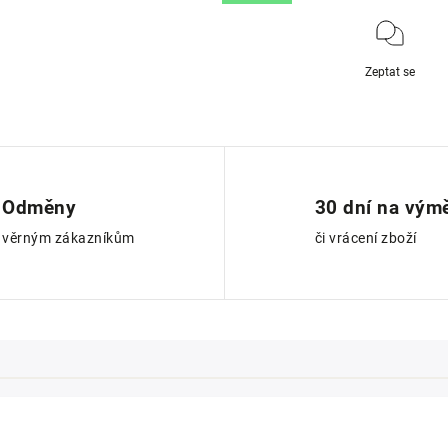
Zeptat se
Odměny
30 dní na vým
věrným zákazníkům
či vrácení zboží