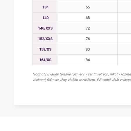
134
66
140
68
146/XXS
72
152/XXS
76
158/XS
80
164/XS
84
Hodnoty uvádějí tělesné rozměry v centimetrech, nikoliv rozm
velikostí, řiďte se vždy větším rozměrem. Při volbě větší velikos