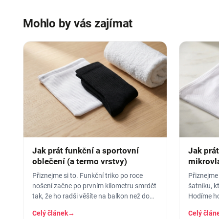
Mohlo by vás zajímat
Jak prát funkční a sportovní
Jak prát
oblečení (a termo vrstvy)
mikrovlá
vydržel
Přiznejme si to. Funkční triko po roce
Přiznejme 
nošení začne po prvním kilometru smrdět
šatníku, k
tak, že ho radši věšíte na balkon než do
Hodíme ho
skříně. Termoprádlo…
dáme šedes
Celý článek
→
Celý člán