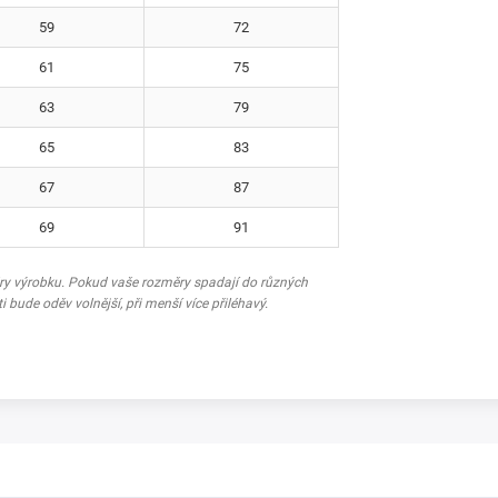
59
72
61
75
63
79
65
83
67
87
69
91
ěry výrobku. Pokud vaše rozměry spadají do různých
ti bude oděv volnější, při menší více přiléhavý.