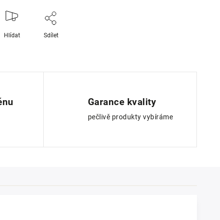
Hlídat
Sdílet
ěnu
Garance kvality
pečlivě produkty vybíráme