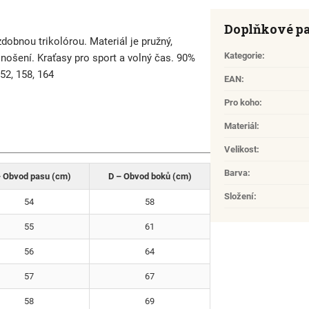
Doplňkové p
obnou trikolórou. Materiál je pružný,
Kategorie
:
nošení. Kraťasy pro sport a volný čas. 90%
52, 158, 164
EAN
:
Pro koho
:
Materiál
:
Velikost
:
Barva
:
 Obvod pasu (cm)
D – Obvod boků (cm)
Složení
:
54
58
55
61
56
64
57
67
58
69