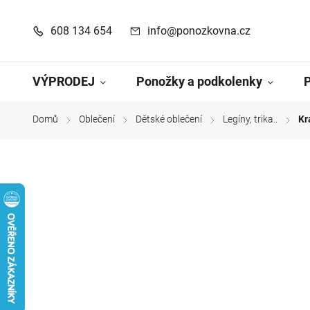
608 134 654
info@ponozkovna.cz
VÝPRODEJ
Ponožky a podkolenky
Domů
Oblečení
Dětské oblečení
Legíny, trika..
Kr
/
/
/
/