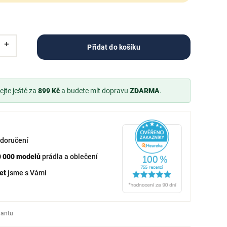
Přidat do košíku
jte ještě za
899 Kč
a budete mít dopravu
ZDARMA
.
doručení
0 000 modelů
prádla a oblečení
et
jsme s Vámi
iantu