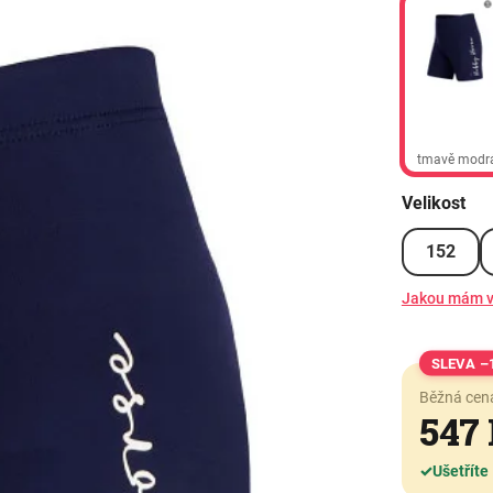
tmavě modr
Velikost
152
Jakou mám v
–
Běžná cen
547
✓
Ušetříte