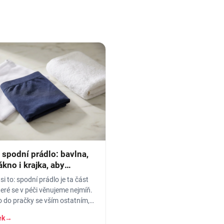
 spodní prádlo: bavlna,
kno i krajka, aby
o
si to: spodní prádlo je ta část
teré se v péči věnujeme nejmíň.
 do pračky se vším ostatním,
átku, ať je to
ek
→