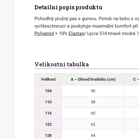
Detailní popis produktu
Pohodlný pružný pas s gumou. Potisk na boku s ozd
rychleschnoucí a poskytuje maximální komfort při 
Polyamid
+ 10%
Elastan
/ Lycra 514 tmavě modrá 1
Velikostní tabulka
Velikost
A – Obvod hrudníku (cm)
C –
104
56
110
58
116
60
122
62
128
64