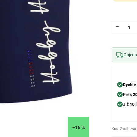
Objedne
Rychlé
Přes
2
Již
10 l
–16 %
Kód:
Zvolte var