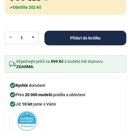
✓
Ušetříte 202 Kč
Přidat do košíku
Objednejte ještě za
899 Kč
a budete mít dopravu
ZDARMA
.
Rychlé
doručení
Přes
20 000 modelů
prádla a oblečení
Již
10 let
jsme s Vámi