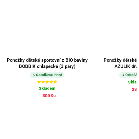
Ponožky dětské sportovní z BIO bavlny
Ponožky dětské s
BOBBIK chlapecké (3 páry)
AZULIK dívč
Odesíláme ihned
Odesílá
Skla
Skladem
238
305 Kč