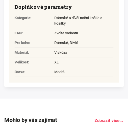
Doplňkové parametry
Kategorie
:
Dámské a dívčí noční košile a
košilky
EAN
:
Zvolte variantu
Pro koho
:
Dámské
,
Dívčí
Materiál
:
Viskóza
Velikost
:
XL
Barva
:
Modrá
Mohlo by vás zajímat
Zobrazit více
→