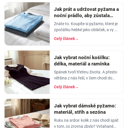
Jak prát a udržovat pyžama a
noční prádlo, aby zůstala
měkká
Znáte to. Koupíte si pyžamo, které je
zpočátku hebké jako obláček, a vy v
něm usínáte s pocitem, že spíte v
Celý článek
→
luxusu. Po pár měsících praní z něj…
Jak vybrat noční košilku:
délka, materiál a ramínka
Spánek tvoří třetinu života. A přesto
většina z nás řeší, v čem chodí do
práce, do divadla nebo na rande, ale
Celý článek
→
to, v čem stráví těch osm hodin…
Jak vybrat dámské pyžamo:
materiál, střih a sezóna
Ruku na srdce: kolik z nás chodí spát
v tom, co zrovna zbylo? Vytahané