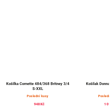
Košilka Cornette 484/368 Britney 3/4
Košilak Donna
S-XXL
Poslední kusy
Posledn
948 Kč
1 01