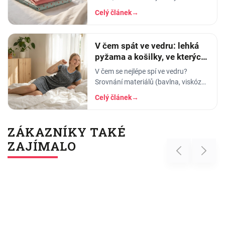
tričko po manželovi, staré legíny,
Celý článek
→
jedna nohavice nahoře, druhá dole.
A…
V čem spát ve vedru: lehká
pyžama a košilky, ve kterých
se nezapaříte
V čem se nejlépe spí ve vedru?
Srovnání materiálů (bavlna, viskóza,
len, hedvábí) a tipy na lehká letní
Celý článek
→
pyžama a noční košilky, ve kterých
se…
ZÁKAZNÍKY TAKÉ
ZAJÍMALO
Previous
Next