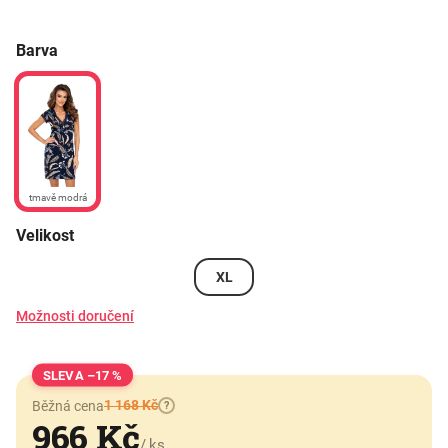
Barva
tmavě modrá
Velikost
XL
Možnosti doručení
–17 %
1 168 Kč
Běžná cena
?
966 Kč
/ ks