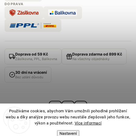
DOPRAVA
Doprava od 59 Kč
Doprava zdarma od 899 Kč
Zásilkovna, PPL, Balíkovna
Na všechny objednávky
30 dní na vrácení
Bez udání důvodu
Používáme cookies, abychom Vám umožnili pohodlné prohlížení
webu a díky analýze provozu webu neustále zlepšovali jeho funkce,
výkon a použitelnost.
Více informací
Nastavení
© 2026
PONOŽKOVNA
· Všechna práva vyhrazena ·