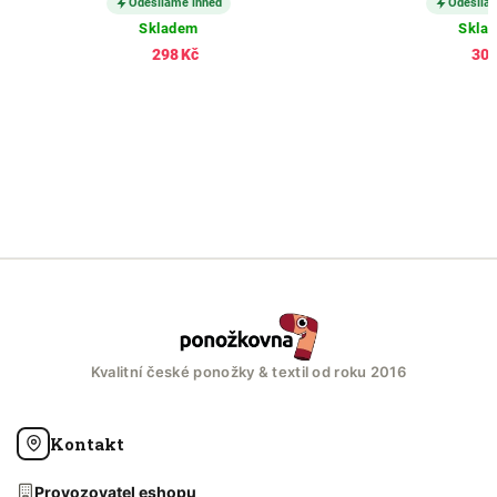
Odesíláme ihned
Odesílá
Skladem
Skla
298 Kč
305
Kvalitní české ponožky & textil od roku 2016
Kontakt
Provozovatel eshopu