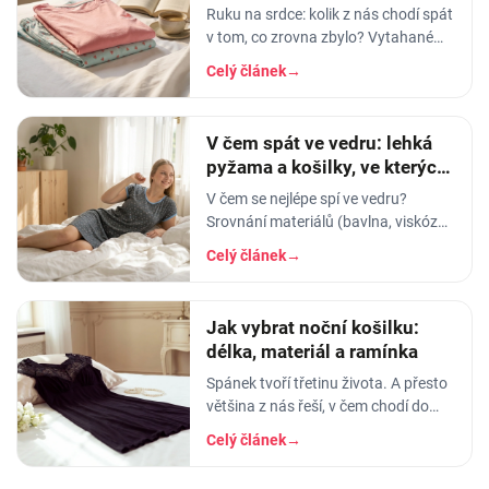
Ruku na srdce: kolik z nás chodí spát
v tom, co zrovna zbylo? Vytahané
tričko po manželovi, staré legíny,
Celý článek
→
jedna nohavice nahoře, druhá dole.
A…
V čem spát ve vedru: lehká
pyžama a košilky, ve kterých
se nezapaříte
V čem se nejlépe spí ve vedru?
Srovnání materiálů (bavlna, viskóza,
len, hedvábí) a tipy na lehká letní
Celý článek
→
pyžama a noční košilky, ve kterých
se…
Jak vybrat noční košilku:
délka, materiál a ramínka
Spánek tvoří třetinu života. A přesto
většina z nás řeší, v čem chodí do
práce, do divadla nebo na rande, ale
Celý článek
→
to, v čem stráví těch osm hodin…