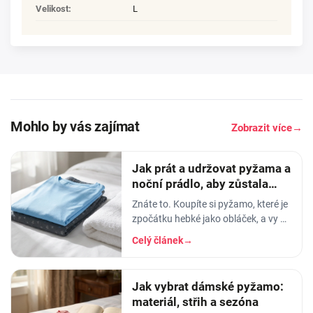
Velikost
:
L
Mohlo by vás zajímat
Zobrazit více
→
Jak prát a udržovat pyžama a
noční prádlo, aby zůstala
měkká
Znáte to. Koupíte si pyžamo, které je
zpočátku hebké jako obláček, a vy v
něm usínáte s pocitem, že spíte v
Celý článek
→
luxusu. Po pár měsících praní z něj…
Jak vybrat dámské pyžamo:
materiál, střih a sezóna