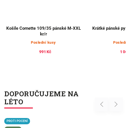
Košile Cornette 109/35 pánské M-XXL
Krátké pánské py
kr/r
Poslední kusy
Posledn
991 Kč
1 06
DOPORUČUJEME NA
LÉTO
Previous
Next
PROTI POCENÍ