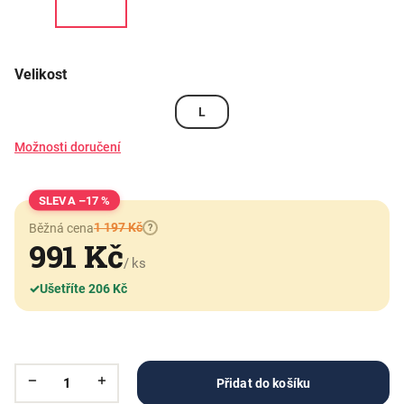
Velikost
L
Možnosti doručení
–17 %
1 197 Kč
Běžná cena
?
991 Kč
/ ks
✓
Ušetříte 206 Kč
Přidat do košíku