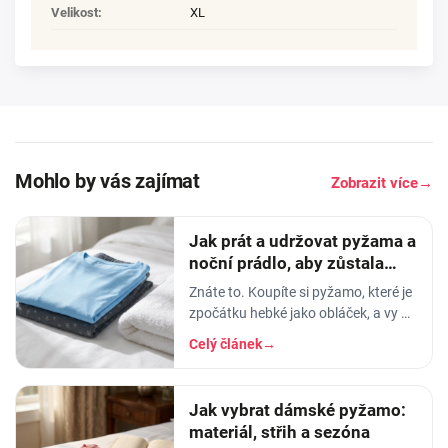
Velikost
:
XL
Mohlo by vás zajímat
Zobrazit více
→
Jak prát a udržovat pyžama a
noční prádlo, aby zůstala
měkká
Znáte to. Koupíte si pyžamo, které je
zpočátku hebké jako obláček, a vy v
něm usínáte s pocitem, že spíte v
Celý článek
→
luxusu. Po pár měsících praní z něj…
Jak vybrat dámské pyžamo:
materiál, střih a sezóna