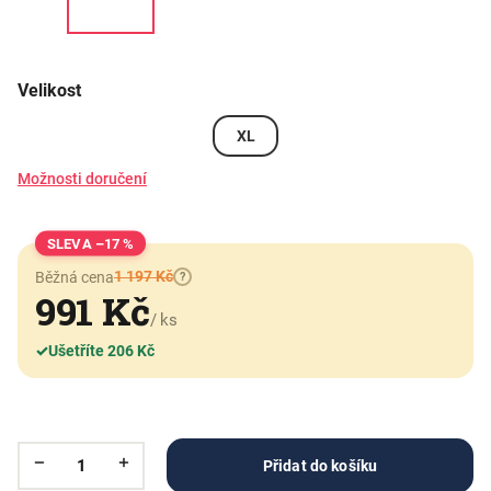
Velikost
XL
Možnosti doručení
–17 %
1 197 Kč
Běžná cena
?
991 Kč
/ ks
✓
Ušetříte 206 Kč
Přidat do košíku