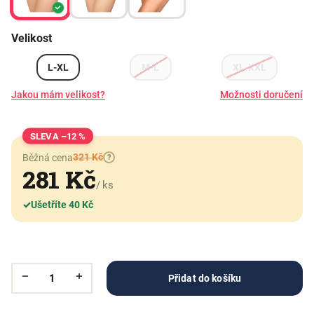
Velikost
L-XL
M-L
XL-XXL
Jakou mám velikost?
Možnosti doručení
–12 %
321 Kč
Běžná cena
?
281 Kč
/ ks
✓
Ušetříte 40 Kč
Přidat do košíku