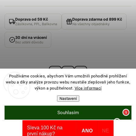
Doprava od 59 Kč
Doprava zdarma od 899 Kč
Zásilkovna, PPL, Balíkovna
Na všechny objednávky
30 dní na vrácení
Bez udání důvodu
Používáme cookies, abychom Vám umožnili pohodlné prohlížení
webu a díky analýze provozu webu neustále zlepšovali jeho funkce,
výkon a použitelnost.
Více informací
Nastavení
© 2026
PONOŽKOVNA
· Všechna práva vyhrazena ·
Nastavení cookies
Souhlasím
Sleva 100 Kč na
Odmítnout
Vytvořil Shoptet
ANO
NE
první nákup?