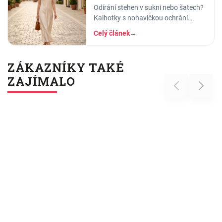
letní záchrana
Odírání stehen v sukni nebo šatech?
Kalhotky s nohavičkou ochrání
pokožku před odřením a opruzením.
Celý článek
→
Jak fungují, jaké materiály a jak
vybrat velikost.
ZÁKAZNÍKY TAKÉ
ZAJÍMALO
Previous
Next