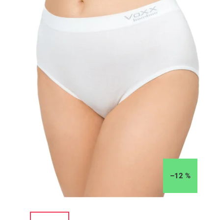
–12 %