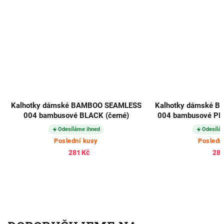
Kalhotky dámské BAMBOO SEAMLESS
Kalhotky dámské 
004 bambusové BLACK (černé)
004 bambusové PINK
Odesíláme ihned
Odesílá
Poslední kusy
Posledn
281 Kč
281