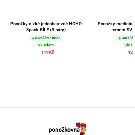
Ponožky nízké jednobarevné HOHO
Ponožky medicine
3pack BÍLÉ (3 páry)
lemem SVĚ
Odesíláme ihned
Odesílá
Skladem
Skla
119 Kč
125