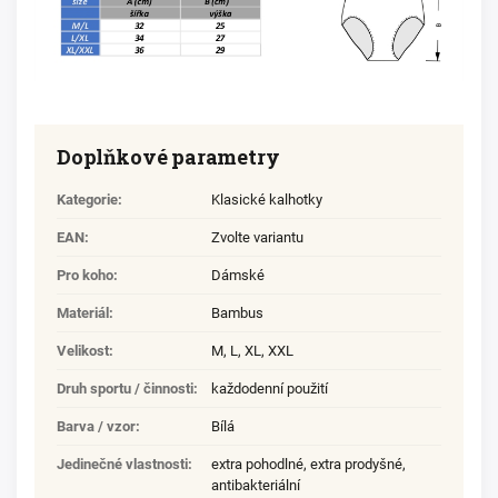
Doplňkové parametry
Kategorie
:
Klasické kalhotky
EAN
:
Zvolte variantu
Pro koho
:
Dámské
Materiál
:
Bambus
Velikost
:
M
,
L
,
XL
,
XXL
Druh sportu / činnosti
:
každodenní použití
Barva / vzor
:
Bílá
Jedinečné vlastnosti
:
extra pohodlné, extra prodyšné,
antibakteriální