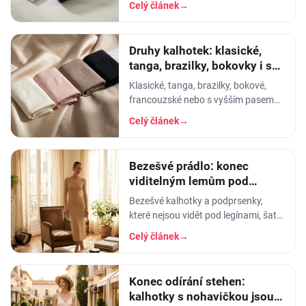
Celý článek
→
pračky se vším ostatním, dáme
šedesátku, ať je to
Druhy kalhotek: klasické,
tanga, brazilky, bokovky i s
vyšším pasem
Klasické, tanga, brazilky, bokové,
francouzské nebo s vyšším pasem?
Průvodce střihy dámských kalhotek -
Celý článek
→
který se hodí pod jaké oblečení a pro
jaké…
Bezešvé prádlo: konec
viditelným lemům pod
přiléhavým oblečením
Bezešvé kalhotky a podprsenky,
které nejsou vidět pod legínami, šaty
ani halenkou. Jak fungují, z čeho
Celý článek
→
jsou a pro koho jsou ideální.
Konec odírání stehen:
kalhotky s nohavičkou jsou