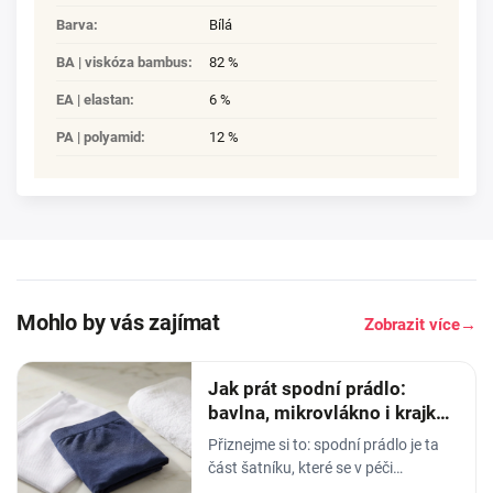
Barva
:
Bílá
BA | viskóza bambus
:
82 %
EA | elastan
:
6 %
PA | polyamid
:
12 %
Mohlo by vás zajímat
Zobrazit více
→
Jak prát spodní prádlo:
bavlna, mikrovlákno i krajka,
aby vydrželo
Přiznejme si to: spodní prádlo je ta
část šatníku, které se v péči
věnujeme nejmíň. Hodíme ho do