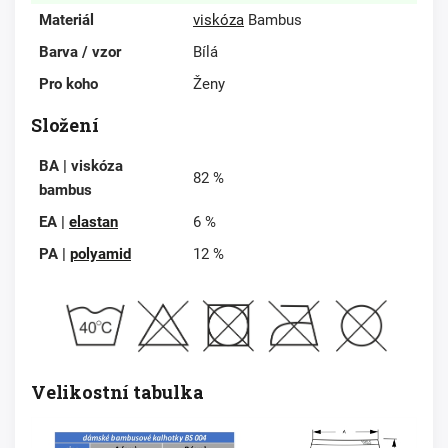
Materiál
viskóza
Bambus
Barva / vzor
Bílá
Pro koho
Ženy
Složení
BA | viskóza
82 %
bambus
EA |
elastan
6 %
PA |
polyamid
12 %
Velikostní tabulka