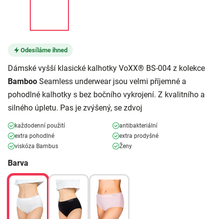
Odesíláme ihned
Dámské vyšší klasické kalhotky VoXX® BS-004 z kolekce
Bamboo
Seamless underwear jsou velmi příjemné a
pohodlné kalhotky s bez bočního vykrojení. Z kvalitního a
silného úpletu. Pas je zvýšený, se zdvoj
každodenní použití
antibakteriální
extra pohodlné
extra prodyšné
viskóza Bambus
Ženy
Barva