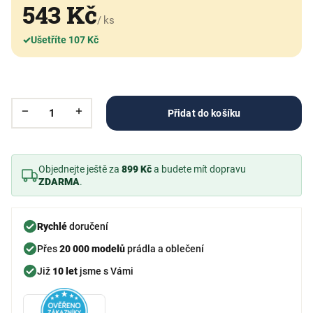
543 Kč
/ ks
✓
Ušetříte 107 Kč
Přidat do košíku
Objednejte ještě za
899 Kč
a budete mít dopravu
ZDARMA
.
Rychlé
doručení
Přes
20 000 modelů
prádla a oblečení
Již
10 let
jsme s Vámi