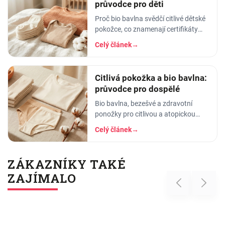
průvodce pro děti
Proč bio bavlna svědčí citlivé dětské
pokožce, co znamenají certifikáty
GOTS a OEKO-TEX a jak oblékat a
Celý článek
→
prát oblečení dětem s atopickou
pokožkou.
Citlivá pokožka a bio bavlna:
průvodce pro dospělé
Bio bavlna, bezešvé a zdravotní
ponožky pro citlivou a atopickou
pokožku dospělých. Co znamenají
Celý článek
→
GOTS a OEKO-TEX a na co si dát
pozor u oblečení.
ZÁKAZNÍKY TAKÉ
ZAJÍMALO
Previous
Next