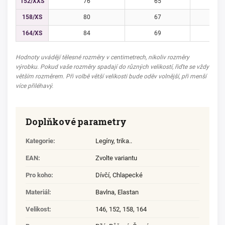
152/XXS
76
65
8
158/XS
80
67
8
164/XS
84
69
9
Hodnoty uvádějí tělesné rozměry v centimetrech, nikoliv rozměry
výrobku. Pokud vaše rozměry spadají do různých velikostí, řiďte se vždy
větším rozměrem. Při volbě větší velikosti bude oděv volnější, při menší
více přiléhavý.
Doplňkové parametry
Kategorie
:
Legíny, trika..
EAN
:
Zvolte variantu
Pro koho
:
Dívčí
,
Chlapecké
Materiál
:
Bavlna
,
Elastan
Velikost
:
146
,
152
,
158
,
164