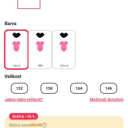
Barva
černá
Bílá
růžová
Velikost
152
158
164
146
Jakou mám velikost?
Možnosti doručení
–16 %
650 Kč
Běžná cena
?