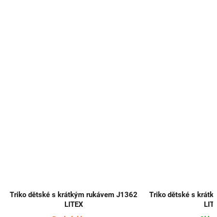
Triko dětské s krátkým rukávem J1362
Triko dětské s krát
LITEX
LIT