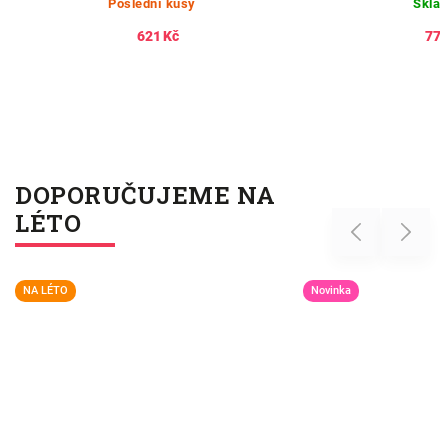
Poslední kusy
Skla
621 Kč
775
DOPORUČUJEME NA
LÉTO
Previous
Next
NA LÉTO
Novinka