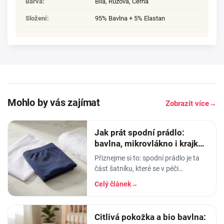
Barva
:
Bílá, Růžová, Černá
Složení
:
95% Bavlna + 5% Elastan
Mohlo by vás zajímat
Zobrazit více
→
Jak prát spodní prádlo:
bavlna, mikrovlákno i krajka,
aby vydrželo
Přiznejme si to: spodní prádlo je ta
část šatníku, které se v péči
věnujeme nejmíň. Hodíme ho do
Celý článek
→
pračky se vším ostatním, dáme
šedesátku, ať je to
Citlivá pokožka a bio bavlna: