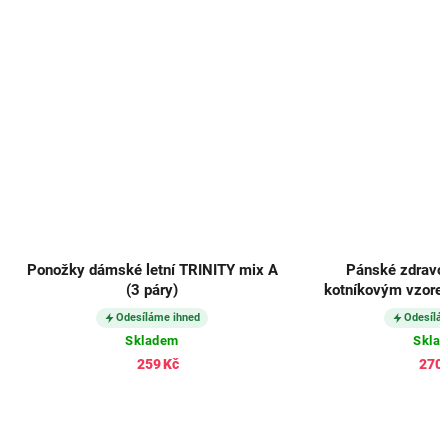
Ponožky dámské letní TRINITY mix A
Pánské zdravot
(3 páry)
kotníkovým vzore
lemem a řetízkovan
Odesíláme ihned
Odesílá
269
Skladem
Skla
259 Kč
270 