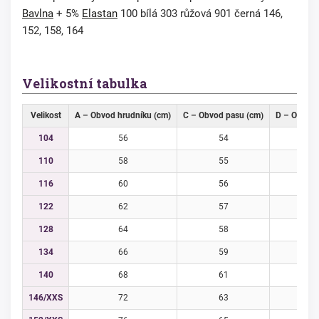
Bavlna
+ 5%
Elastan
100 bílá 303 růžová 901 černá 146,
152, 158, 164
Velikostní tabulka
Velikost
A – Obvod hrudníku (cm)
C – Obvod pasu (cm)
D – Obvod 
104
56
54
5
110
58
55
6
116
60
56
6
122
62
57
6
128
64
58
6
134
66
59
7
140
68
61
7
146/XXS
72
63
7