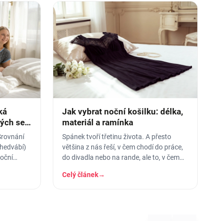
ká
Jak vybrat noční košilku: délka,
rých se
materiál a ramínka
Srovnání
Spánek tvoří třetinu života. A přesto
 hedvábí)
většina z nás řeší, v čem chodí do práce,
noční
do divadla nebo na rande, ale to, v čem
stráví těch osm hodin…
Celý článek
→