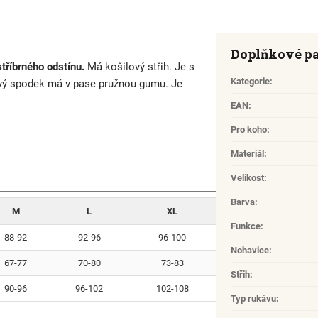
Doplňkové p
tříbrného odstínu.
Má košilový střih. Je s
Kategorie
:
vý spodek má v pase pružnou gumu. Je
EAN
:
Pro koho
:
Materiál
:
Velikost
:
Barva
:
M
L
XL
Funkce
:
88-92
92-96
96-100
Nohavice
:
67-77
70-80
73-83
Střih
:
90-96
96-102
102-108
Typ rukávu
: