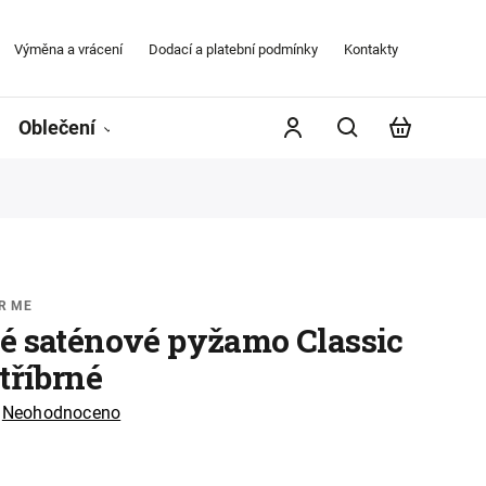
Výměna a vrácení
Dodací a platební podmínky
Kontakty
Obchodní
Oblečení
Župany
Kontakty
Značky
R ME
é saténové pyžamo Classic
tříbrné
Neohodnoceno