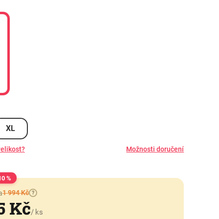
XL
elikost?
Možnosti doručení
10 %
1 994 Kč
a
?
5 Kč
/ ks