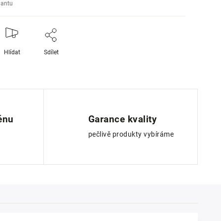
iantu
Hlídat
Sdílet
ěnu
Garance kvality
pečlivě produkty vybíráme