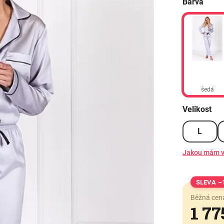
Barva
šedá
Velikost
L
Jakou mám v
–
Běžná cen
1 77