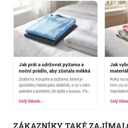
Jak prát a udržovat pyžama a
Jak vyb
noční prádlo, aby zůstala měkká
materiál
Znáte to. Koupíte si pyžamo, které je
Ruku na sr
zpočátku hebké jako obláček, a vy v něm
tom, co z
usínáte s pocitem, že spíte v luxusu. Po
manželovi,
pár měsících praní z něj…
nahoře, d
Celý článek
→
Celý člán
ZÁKAZNÍKY TAKÉ ZAJÍMAL