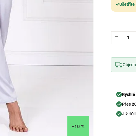
✓
Ušetříte
Objedne
Rychlé
Přes
2
Již
10 l
–10 %