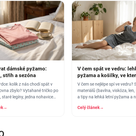
rat dámské pyžamo:
V čem spát ve vedru: leh
, střih a sezóna
pyžama a košilky, ve kte
nezapaříte
dce: kolik z nás chodí spát v
V čem se nejlépe spí ve vedru? 
rovna zbylo? Vytahané tričko po
materiálů (bavlna, viskóza, len,
 staré legíny, jedna nohavice
a tipy na lehká letní pyžama a 
ruhá dole. A…
košilky, ve kterých se…
ek
→
Celý článek
→
O