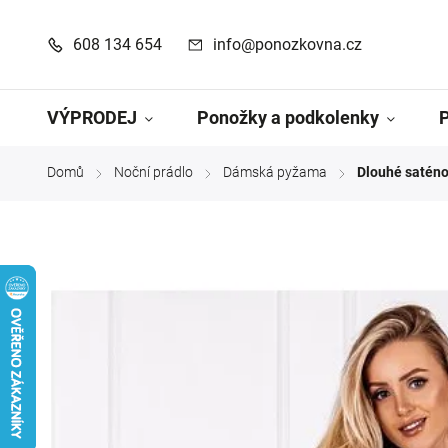
608 134 654
info@ponozkovna.cz
VÝPRODEJ
Ponožky a podkolenky
Domů
Noční prádlo
Dámská pyžama
Dlouhé saténo
/
/
/