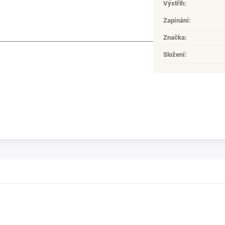
Výstřih
:
Zapínání
:
Značka
:
Složení
: