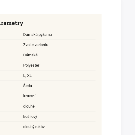
arametry
Dámská pyžama
Zvolte variantu
Dámské
Polyester
L
,
XL
Šedá
luxusní
dlouhé
košilový
dlouhý rukáv